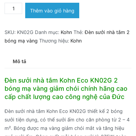
Đèn
Thêm vào giỏ hàng
sưởi
nhà
SKU:
KN02G
Danh mục:
Kohn
Thẻ:
Đèn sưởi nhà tắm 2
tắm
bóng mạ vàng
Thương hiệu:
Kohn
Kohn
Eco
KN02G
Mô tả
2
bóng
Đèn sưởi nhà tắm Kohn Eco KN02G 2
mạ
bóng mạ vàng giảm chói chính hãng cao
vàng
cấp chất lượng cao công nghệ của Đức
số
lượng
Đèn sưởi nhà tắm Kohn Eco KN02G thiết kế 2 bóng
sưởi tiện dụng, có thể sưởi ấm cho căn phòng từ 2 – 4
m². Bóng được mạ vàng giảm chói mắt và tăng hiệu