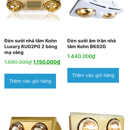
Đèn sưởi nhà tắm Kohn
Đèn sưởi âm trần nhà
Luxury KU02PG 2 bóng
tắm Kohn BK02G
mạ vàng
1.440.000
₫
Giá
Giá
1.680.000
₫
1.150.000
₫
gốc
hiện
Thêm vào giỏ hàng
là:
tại
Thêm vào giỏ hàng
1.680.000₫.
là:
1.150.000₫.