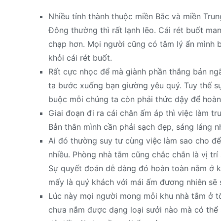
Nhiều tỉnh thành thuộc miền Bắc và miền Tru
Đông thường thì rất lạnh lẽo. Cái rét buốt ma
chạp hơn. Mọi người cũng có tâm lý ẩn mình 
khỏi cái rét buốt.
Rất cực nhọc để mà giành phần thắng bản ngã
ta bước xuống bạn giường yêu quý. Tuy thế sự 
buộc mỗi chúng ta còn phải thức dậy để hoàn
Giai đoạn đi ra cái chăn ấm áp thì việc làm tr
Bản thân mình cần phải sạch đẹp, sáng láng nh
Ai đó thường suy tư cùng việc làm sao cho để
nhiều. Phòng nhà tắm cũng chắc chắn là vị trí 
Sự quyết đoán dễ dàng đó hoàn toàn nằm ở ki
mấy là quý khách với mái ấm đương nhiên sẽ 
Lúc này mọi người mong mỏi khu nhà tắm ở t
chưa nắm được dạng loại sưởi nào mà có thể 