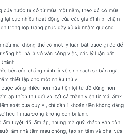
ng của nước ta có tứ mùa một năm, theo đó có mùa
ng lại cực nhiều hoạt động của các gia đình bị chậm
bên trong lớp trang phục dày xù xù nhằm giữ cho
 nếu mà không thể có một lý luận bắt buộc gì đó để
sống hối hả là vô vàn công việc, các lý luận bắt
 thành
ước tiên của chúng mình là vệ sinh sạch sẽ bản ngã.
ằm thiết lập cho một nhiều thú vị
 cuộc sống nhiều hơn nữa tiện lợi từ đồ dùng hơn
ấm áp thích thú đối với tất cả thành viên từ mái ấm?
ểm soát của quý vị, chỉ cần 1 khoản tiền không đáng
sở hữu 1 mùa Đông không còn bị lạnh.
ổ ấm tuyệt đối ấm áp, nhưng mà quý khách vẫn còn
sưởi ấm nhà tắm mau chóng, tạo an tâm và phải vừa