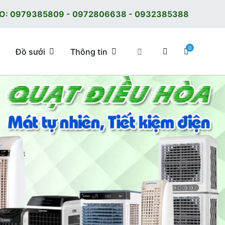
O:
0979385809
-
0972806638
-
0932385388
0
Đồ sưởi
Thông tin
 tốt, giá tốt, có F.reeShip tại Hà Nội