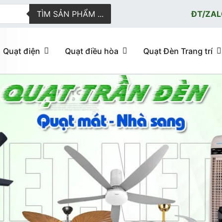
TÌM SẢN PHẨM ...
ĐT/ZAL
Quạt điện
Quạt điều hòa
Quạt Đèn Trang trí
ực tuyến giao hàng nhanh
u hòa, quạt trần đèn trang trí, đèn trang trí chính Hãng, loại