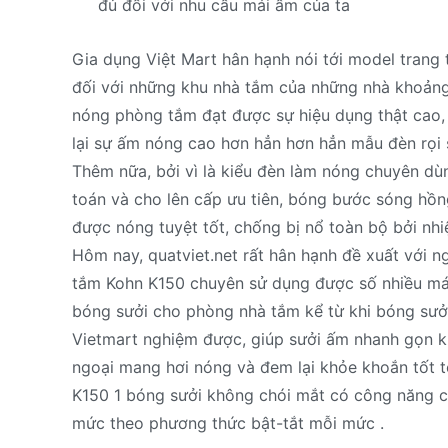
đủ đối với nhu cầu mái ấm của ta
Gia dụng Việt Mart hân hạnh nói tới model trang
đối với những khu nhà tắm của những nhà khoảng 
nóng phòng tắm đạt được sự hiệu dụng thật cao,
lại sự ấm nóng cao hơn hẳn hơn hẳn mẫu đèn rọi
Thêm nữa, bởi vì là kiểu đèn làm nóng chuyên d
toán và cho lên cấp ưu tiên, bóng bước sóng hồng
được nóng tuyệt tốt, chống bị nổ toàn bộ bởi nhi
Hôm nay, quatviet.net rất hân hạnh đề xuất với
tắm Kohn K150 chuyên sử dụng được số nhiều má
bóng sưởi cho phòng nhà tắm kể từ khi bóng sưởi 
Vietmart nghiệm được, giúp sưởi ấm nhanh gọn 
ngoại mang hơi nóng và đem lại khỏe khoắn tốt t
K150 1 bóng sưởi không chói mắt có công năng 
mức theo phương thức bật-tắt mỗi mức .