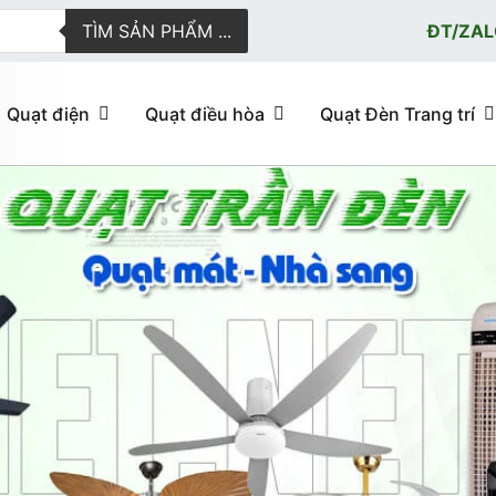
TÌM SẢN PHẨM ...
ĐT/ZAL
Quạt điện
Quạt điều hòa
Quạt Đèn Trang trí
ực tuyến giao hàng nhanh
u hòa, quạt trần đèn trang trí, đèn trang trí chính Hãng, loại