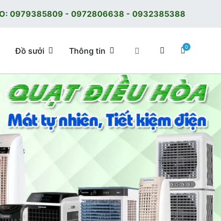
O:
0979385809
-
0972806638
-
0932385388
0
Đồ sưởi
Thông tin
 tốt, giá tốt, có F.reeShip tại Hà Nội