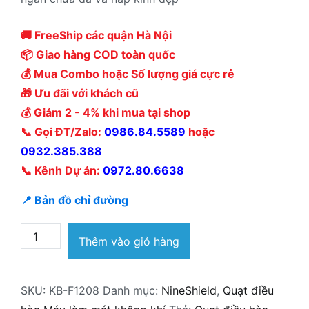
🚚 FreeShip các quận Hà Nội
📦 Giao hàng COD toàn quốc
💰 Mua Combo hoặc Số lượng giá cực rẻ
🎁 Ưu đãi với khách cũ
💰 Giảm 2 - 4% khi mua tại shop
📞 Gọi ĐT/Zalo:
0986.84.5589
hoặc
0932.385.388
📞 Kênh Dự án:
0972.80.6638
📍 Bản đồ chỉ đường
Quạt
Thêm vào giỏ hàng
điều
hòa
SKU:
KB-F1208
Danh mục:
NineShield
,
Quạt điều
NineShield