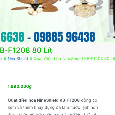
KB-F1208 80 Lít
hí
NineShield
Quạt điều hòa NineShield KB-F1208 80 Lí
1.890.000
₫
Quạt điều hòa NineShield KB-F1208
dòng cơ
kèm và thêm khay đựng đá làm nước lạnh hơn
được nhập về bởi nhãn hàng NineShield. Quạt