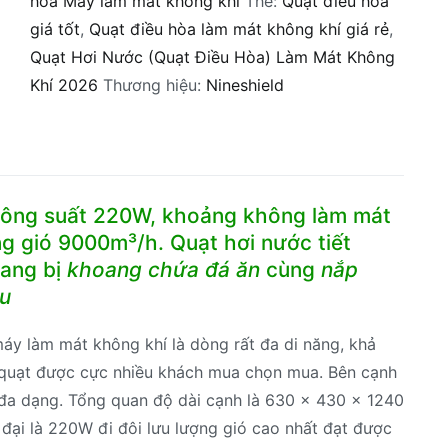
hòa Máy làm mát không khí
Thẻ:
Quạt điều hòa
KB-
giá tốt
,
Quạt điều hòa làm mát không khí giá rẻ
,
F1208
Quạt Hơi Nước (Quạt Điều Hòa) Làm Mát Không
80
Khí 2026
Thương hiệu:
Nineshield
Lít
số
lượng
công suất 220W, khoảng không làm mát
g gió 9000m³/h. Quạt hơi nước tiết
rang bị
khoang chứa đá ăn
cùng
nắp
ều
áy làm mát không khí là dòng rất đa di năng, khả
 quạt được cực nhiều khách mua chọn mua. Bên cạnh
 đa dạng. Tổng quan độ dài cạnh là 630 x 430 x 1240
đại là 220W đi đôi lưu lượng gió cao nhất đạt được