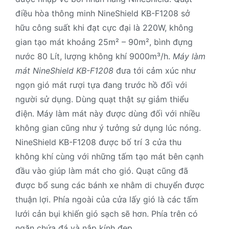
điều hòa thông minh NineShield KB-F1208 sở
hữu công suất khi đạt cực đại là 220W, không
gian tạo mát khoảng 25m² – 90m², bình đựng
nước 80 Lít, lượng không khí 9000m³/h.
Máy làm
mát NineShield KB-F1208
đưa tới cảm xúc như
ngọn gió mát rượi tựa đang trước hồ đối với
người sử dụng. Dùng quạt thật sự giảm thiểu
điện. Máy làm mát này được dùng đối với nhiều
không gian cũng như ý tưởng sử dụng lúc nóng.
NineShield KB-F1208 được bố trí 3 cửa thu
không khí cùng với những tấm tạo mát bên cạnh
đầu vào giúp làm mát cho gió. Quạt cũng đã
được bổ sung các bánh xe nhằm di chuyển được
thuận lợi. Phía ngoài của cửa lấy gió là các tấm
lưới cản bụi khiến gió sạch sẽ hơn. Phía trên có
ngăn chứa đá và nắp kính đẹp