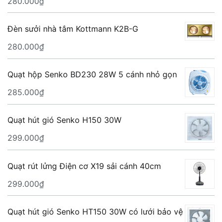
280.000
₫
Đèn sưởi nhà tắm Kottmann K2B-G
280.000
₫
Quạt hộp Senko BD230 28W 5 cánh nhỏ gọn
285.000
₫
Quạt hút gió Senko H150 30W
299.000
₫
Quạt rút lửng Điện cơ X19 sải cánh 40cm
299.000
₫
Quạt hút gió Senko HT150 30W có lưới bảo vệ