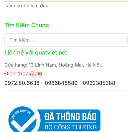
Lấy chữ tín làm đầu.
Tìm Kiếm Chung
Tìm
kiếm
Liên hệ với quatviet.net
cho:
Cửa hàng:
13 Lĩnh Nam, Hoàng Mai, Hà Nội.
Điện thoại/Zalo:
0972.80.6638
-
0986845589
-
0932385388
-