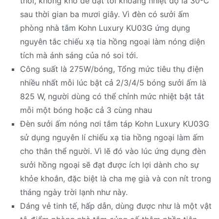
thời, không khó để đạt tới khoảng nhiệt độ là 30ºC
sau thời gian ba mươi giây. Vì đèn có sưởi ấm
phòng nhà tắm Kohn Luxury KU03G ứng dụng
nguyên tắc chiếu xạ tia hồng ngoại làm nóng diện
tích mà ánh sáng của nó soi tới.
Công suất là 275W/bóng, Tổng mức tiêu thụ điện
nhiều nhất mỗi lúc bật cả 2/3/4/5 bóng sưởi ấm là
825 W, người dùng có thể chỉnh mức nhiệt bật tắt
mỗi một bóng hoặc cả 3 cùng nhau
Đèn sưởi ấm nóng nơi tắm táp Kohn Luxury KU03G
sử dụng nguyên lí chiếu xạ tia hồng ngoại làm ấm
cho thân thể người. Vì lẽ đó vào lúc ứng dụng đèn
sưởi hồng ngoại sẽ đạt được ích lợi dành cho sự
khỏe khoắn, đặc biệt là cha mẹ già và con nít trong
tháng ngày trời lạnh như này.
Dáng vẻ tinh tế, hấp dẫn, dùng được như là một vật