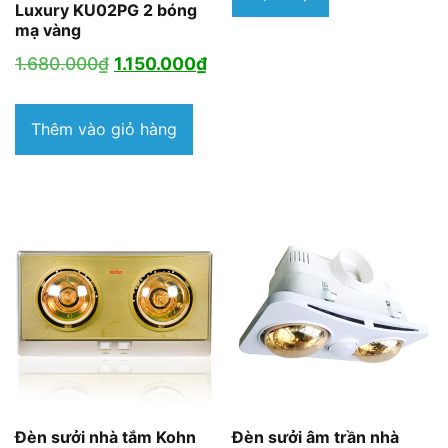
Luxury KU02PG 2 bóng
mạ vàng
Giá
Giá
1.680.000
₫
1.150.000
₫
gốc
hiện
là:
tại
Thêm vào giỏ hàng
1.680.000₫.
là:
1.150.000₫.
Đèn sưởi nhà tắm Kohn
Đèn sưởi âm trần nhà