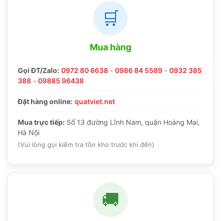
🛒
Mua hàng
Gọi ĐT/Zalo:
0972 80 6638
-
0986 84 5589
-
0932 385
388
-
09885 96438
Đặt hàng online:
quatviet.net
Mua trực tiếp:
Số 13 đường Lĩnh Nam, quận Hoàng Mai,
Hà Nội
(Vui lòng gọi kiểm tra tồn kho trước khi đến)
🚚