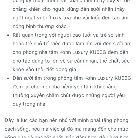
dùng kỹ thuật mới nhất chẳng làm cháy oxy vì thế
chẳng khiến cho người dùng đèn sưởi nhận thấy
ngột ngạt vì bị ít oxy tựa như vài kiểu đèn tạo ấm
nóng bình thường khác.
Rất quan trọng với người cao tuổi và trẻ sơ sinh
hoặc trẻ nhỏ thì việc được làm ấm với đèn sưởi ấm
cho phòng nhà tắm Kohn Luxury KU03G đem đến
cho tác dụng to lớn về sự cảm nhận, thể chất, sức
khỏe vào thời tiết đông giá.
Đèn sưởi ấm trong phòng tắm Kohn Luxury KU03G
đem lại cho mọi nhà niềm yên tâm khi chẳng
thường xuyên chăm chút được những người yêu
quý trong nhà.
Đây là lúc các bạn nên nhủ với mình phải tăng phong
cách sống, nếu mà việc gì đó mà mang đến cho mức
sống của cả nhà tốt nhất, bảo đảm hơn, dễ dàng hơn