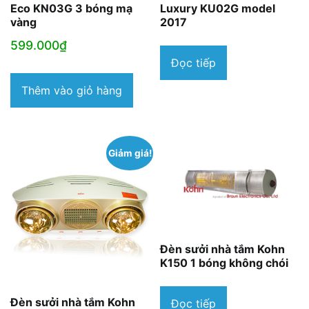
Eco KN03G 3 bóng mạ
Luxury KU02G model
vàng
2017
599.000
₫
Đọc tiếp
Thêm vào giỏ hàng
Giảm giá!
Đèn sưởi nhà tắm Kohn
K150 1 bóng không chói
Đèn sưởi nhà tắm Kohn
Đọc tiếp