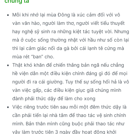
chúng ta
Mỗi khi nhớ lại mùa Đông là xúc cảm đối với vô
vàn văn hào, người làm thơ, người viết tiểu thuyết
hay nghệ sỹ sinh ra những kiệt tác tuyệt vời. Nhưng
mà ở cuộc sống thường nhật với hầu như số còn lại
thì lại cảm giác nổi da gà bởi cái lạnh tê cứng mà
mùa rét “ban” cho.
Thật khó khăn để chiến thắng bản ngã nếu chẳng
hề viện dẫn một điều kiện chính đáng gì đó để mọi
người đi ra cái giường. Tuy thế sự sống hối hả là vô
vàn việc gấp, các điều kiện giục giã chúng mình
đành phải thức dậy để làm cho xong
Việc riêng trước tiên sau mỗi một đêm thức dậy là
cần phải tiến lại nhà tắm để thao tác vệ sinh chính
mình. Bản thân mình cũng buộc phải thao tác như
vậy làm trước tiên 3 ngày đầy hoạt động khởi