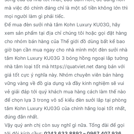
mà việc đó chính đáng chỉ là một số tiền không lớn thì
mọi người làm gì phải tiếc.
Để mua đèn sưởi nhà tắm Kohn Luxury KU03G, hãy
xem sản phẩm tại địa chỉ chúng tôi hoặc gọi đặt hàng
cho nhóm bán hàng của Thế giới đồ dùng bất kể bao
giờ bạn cần mua ngay cho nhà mình một đèn sưởi nhà
tắm Kohn Luxury KU03G 3 bóng hồng ngoại lắp tường
nhà tắm loại tốt mà https://quatviet.net đang bán với
giá tốt cực ý nghĩa này. Nhóm chuyên viên bán hàng
vững vàng về đồ gia dụng và đầy kinh nghiệm sẽ vui
vẻ giải đáp tới quý khách mua hàng cách làm thế nào
để chọn lựa 3 trong vô số kiểu đèn sưởi lắp tại phòng
tắm Kohn Luxury KU03G của chính hãng loại tốt nhất,
đúng đắn nhất.
Vậy quý anh chị còn suy nghĩ gì nữa. Tổng đài để gọi
tới đội kích cầur:
0243 633 8892 – 0967 407 936
.