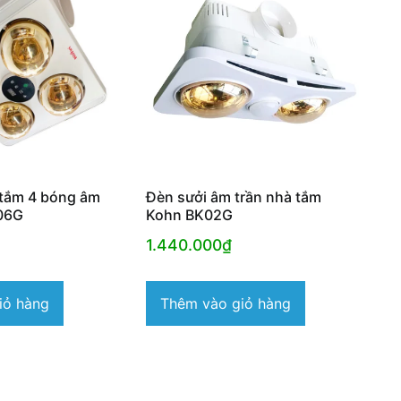
 tắm 4 bóng âm
Đèn sưởi âm trần nhà tắm
06G
Kohn BK02G
1.440.000
₫
iỏ hàng
Thêm vào giỏ hàng