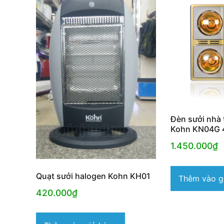
Đèn sưởi nhà 
Kohn KN04G 
1.450.000
₫
Quạt sưởi halogen Kohn KH01
Thêm vào g
420.000
₫