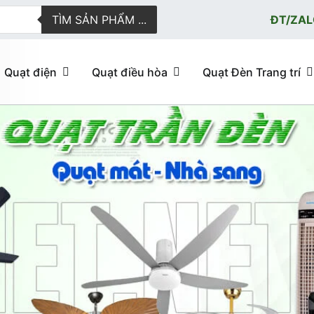
TÌM SẢN PHẨM ...
ĐT/ZAL
Quạt điện
Quạt điều hòa
Quạt Đèn Trang trí
ực tuyến giao hàng nhanh
u hòa, quạt trần đèn trang trí, đèn trang trí chính Hãng, loại