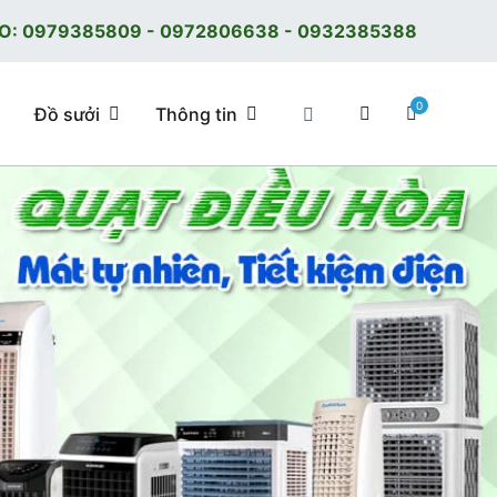
O:
0979385809
-
0972806638
-
0932385388
0
Đồ sưởi
Thông tin
 tốt, giá tốt, có F.reeShip tại Hà Nội