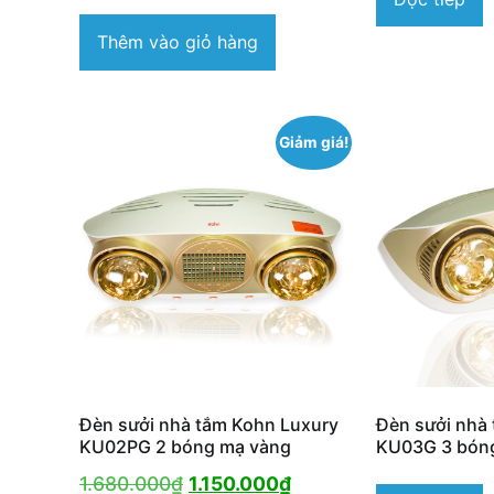
Thêm vào giỏ hàng
Giảm giá!
Đèn sưởi nhà tắm Kohn Luxury
Đèn sưởi nhà
KU02PG 2 bóng mạ vàng
KU03G 3 bón
Giá
Giá
1.680.000
₫
1.150.000
₫