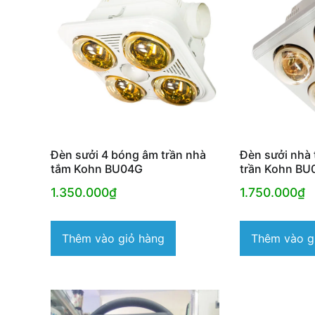
độ
phổ
biến
Đèn sưởi 4 bóng âm trần nhà
Đèn sưởi nhà
tắm Kohn BU04G
trần Kohn BU
1.350.000
₫
1.750.000
₫
Thêm vào giỏ hàng
Thêm vào g