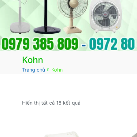
Kohn
Trang chủ
Kohn
Đã
Hiển thị tất cả 16 kết quả
sắp
xếp
theo
mức