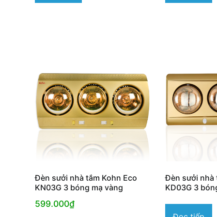
Đèn sưởi nhà tắm Kohn Eco
Đèn sưởi nhà
KN03G 3 bóng mạ vàng
KD03G 3 bón
599.000
₫
Đọc tiếp