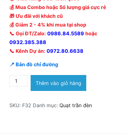
💰 Mua Combo hoặc Số lượng giá cực rẻ
🎁 Ưu đãi với khách cũ
💰 Giảm 2 - 4% khi mua tại shop
📞 Gọi ĐT/Zalo:
0986.84.5589
hoặc
0932.385.388
📞 Kênh Dự án:
0972.80.6638
📍 Bản đồ chỉ đường
Quạt
Thêm vào giỏ hàng
trần
đèn
SKU:
F32
Danh mục:
Quạt trần đèn
F32
số
lượng