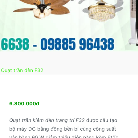
Quạt trần đèn F32
6.800.000
₫
Quạt trần kiêm đèn trang trí F32
được cấu tạo
bộ máy DC bằng đồng bền bỉ cùng công suất
vận hành 90 W giảm thiểu điện năng kèm 6tốc