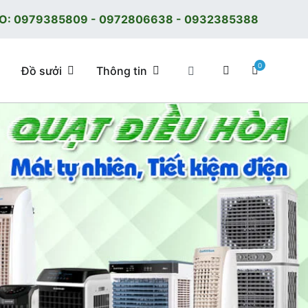
O:
0979385809
-
0972806638
-
0932385388
0
Đồ sưởi
Thông tin
 tốt, giá tốt, có F.reeShip tại Hà Nội