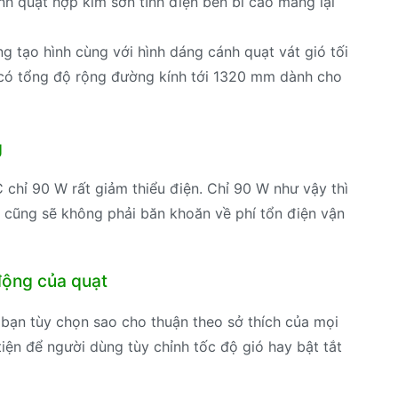
nh quạt hợp kim sơn tĩnh điện bền bỉ cao mang lại
ng tạo hình cùng với hình dáng cánh quạt vát gió tối
 có tổng độ rộng đường kính tới 1320 mm dành cho
g
chỉ 90 W rất giảm thiểu điện. Chỉ 90 W như vậy thì
t cũng sẽ không phải băn khoăn về phí tổn điện vận
động của quạt
 bạn tùy chọn sao cho thuận theo sở thích của mọi
iện để người dùng tùy chỉnh tốc độ gió hay bật tắt