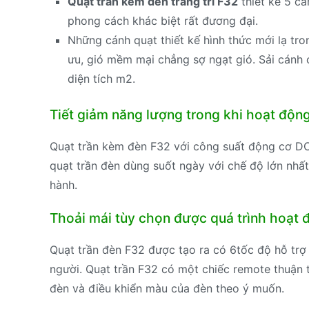
Quạt trần kèm đèn trang trí F32
thiết kế 5 cá
phong cách khác biệt rất đương đại.
Những cánh quạt thiết kế hình thức mới lạ tro
ưu, gió mềm mại chẳng sợ ngạt gió. Sải cánh
diện tích m2.
Tiết giảm năng lượng trong khi hoạt độn
Quạt trần kèm đèn F32 với công suất động cơ DC 
quạt trần đèn dùng suốt ngày với chế độ lớn nhấ
hành.
Thoải mái tùy chọn được quá trình hoạt 
Quạt trần đèn F32 được tạo ra có 6tốc độ hỗ trợ
người. Quạt trần F32 có một chiếc remote thuận t
đèn và điều khiển màu của đèn theo ý muốn.