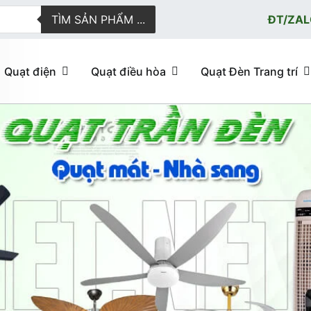
TÌM SẢN PHẨM ...
ĐT/ZAL
Quạt điện
Quạt điều hòa
Quạt Đèn Trang trí
ực tuyến giao hàng nhanh
u hòa, quạt trần đèn trang trí, đèn trang trí chính Hãng, loại