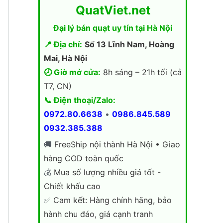
QuatViet.net
Đại lý bán quạt uy tín tại Hà Nội
📍 Địa chỉ:
Số 13 Lĩnh Nam, Hoàng
Mai, Hà Nội
🕗 Giờ mở cửa:
8h sáng – 21h tối (cả
T7, CN)
📞 Điện thoại/Zalo:
0972.80.6638
•
0986.845.589
0932.385.388
🚚
FreeShip nội thành Hà Nội • Giao
hàng COD toàn quốc
💰
Mua số lượng nhiều giá tốt -
Chiết khấu cao
✅
Cam kết: Hàng chính hãng, bảo
hành chu đáo, giá cạnh tranh