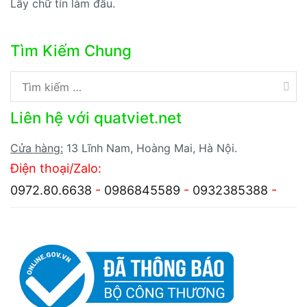
Lấy chữ tín làm đầu.
Tìm Kiếm Chung
Tìm
kiếm
Liên hệ với quatviet.net
cho:
Cửa hàng:
13 Lĩnh Nam, Hoàng Mai, Hà Nội.
Điện thoại/Zalo:
0972.80.6638
-
0986845589
-
0932385388
-