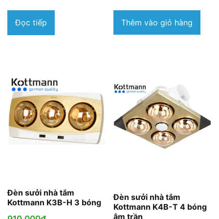
Thêm vào giỏ hàng
Đọc tiếp
Đèn sưởi nhà tắm
Đèn sưởi nhà tắm
Kottmann K3B-H 3 bóng
Kottmann K4B-T 4 bóng
âm trần
910.000
₫