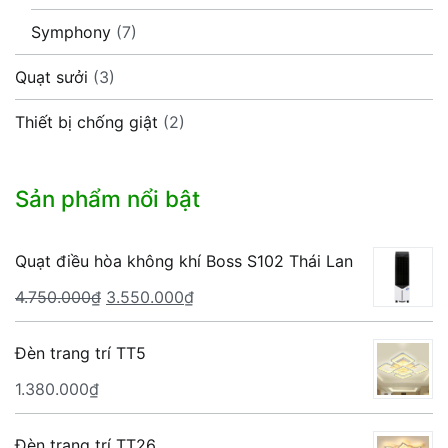
Symphony
(7)
Quạt sưởi
(3)
Thiết bị chống giật
(2)
Sản phẩm nổi bật
Quạt điều hòa không khí Boss S102 Thái Lan
Giá
Giá
4.750.000
₫
3.550.000
₫
gốc
hiện
là:
tại
Đèn trang trí TT5
4.750.000₫.
là:
1.380.000
₫
3.550.000₫.
Đèn trang trí TT26