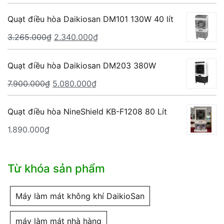
gốc
hiện
là:
tại
Quạt điều hòa Daikiosan DM101 130W 40 lít
6.560.000₫.
là:
Giá
Giá
3.265.000
₫
2.340.000
₫
4.760.000₫.
gốc
hiện
là:
tại
Quạt điều hòa Daikiosan DM203 380W
3.265.000₫.
là:
Giá
Giá
7.900.000
₫
5.080.000
₫
2.340.000₫.
gốc
hiện
là:
tại
Quạt điều hòa NineShield KB-F1208 80 Lít
7.900.000₫.
là:
1.890.000
₫
5.080.000₫.
Từ khóa sản phẩm
Máy làm mát không khí DaikioSan
máy làm mát nhà hàng