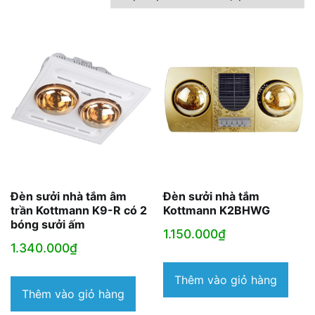
theo
mức
độ
phổ
biến
Đèn sưởi nhà tắm âm
Đèn sưởi nhà tắm
trần Kottmann K9-R có 2
Kottmann K2BHWG
bóng sưởi ấm
1.150.000
₫
1.340.000
₫
Thêm vào giỏ hàng
Thêm vào giỏ hàng