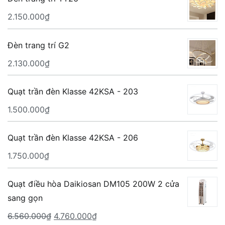
2.150.000
₫
Đèn trang trí G2
2.130.000
₫
Quạt trần đèn Klasse 42KSA - 203
1.500.000
₫
Quạt trần đèn Klasse 42KSA - 206
1.750.000
₫
Quạt điều hòa Daikiosan DM105 200W 2 cửa
sang gọn
Giá
Giá
6.560.000
₫
4.760.000
₫