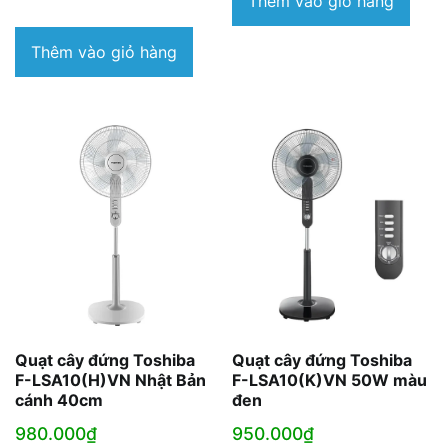
Thêm vào giỏ hàng
là:
hiện
4.690.000₫.
tại
Thêm vào giỏ hàng
là:
3.890.000₫.
Quạt cây đứng Toshiba
Quạt cây đứng Toshiba
F-LSA10(H)VN Nhật Bản
F-LSA10(K)VN 50W màu
cánh 40cm
đen
980.000
₫
950.000
₫