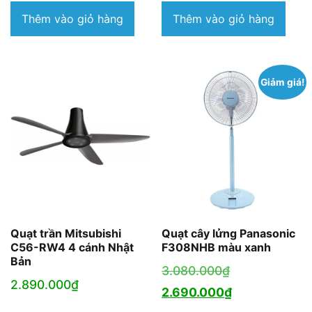
Thêm vào giỏ hàng
Thêm vào giỏ hàng
Giảm giá!
Quạt trần Mitsubishi
Quạt cây lửng Panasonic
C56-RW4 4 cánh Nhật
F308NHB màu xanh
Bản
Giá
3.080.000
₫
2.890.000
₫
gốc
Giá
2.690.000
₫