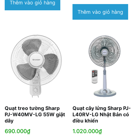
là:
hiện
là:
tại
Thêm vào giỏ hàng
3.080.000₫.
tại
1.450.000₫.
là:
Thêm vào giỏ hàng
là:
1.190.000₫.
2.690.000₫.
Quạt treo tường Sharp
Quạt cây lửng Sharp PJ-
PJ-W40MV-LG 55W giật
L40RV-LG Nhật Bản có
dây
điều khiển
690.000
₫
1.020.000
₫