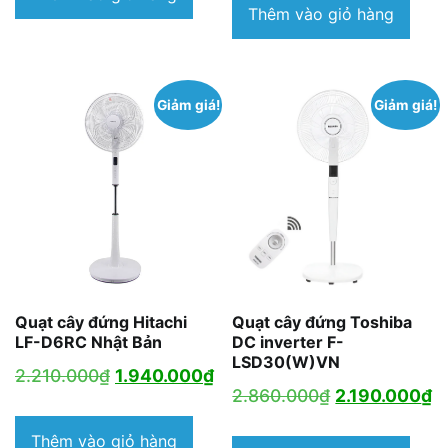
Thêm vào giỏ hàng
2.396.000₫.
là:
1.850.000₫.
Giảm giá!
Giảm giá!
Quạt cây đứng Hitachi
Quạt cây đứng Toshiba
LF-D6RC Nhật Bản
DC inverter F-
LSD30(W)VN
Giá
Giá
2.210.000
₫
1.940.000
₫
Giá
G
2.860.000
₫
2.190.000
₫
gốc
hiện
gốc
h
là:
tại
Thêm vào giỏ hàng