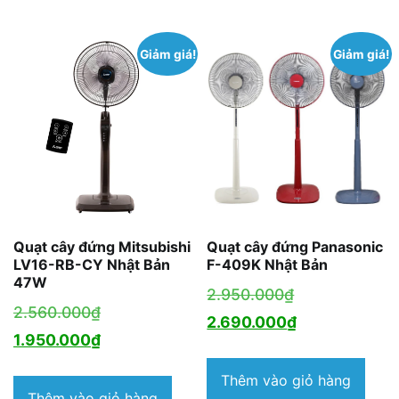
1.140.000₫.
1.
Giảm giá!
Giảm giá!
Quạt cây đứng Mitsubishi
Quạt cây đứng Panasonic
LV16-RB-CY Nhật Bản
F-409K Nhật Bản
47W
Giá
2.950.000
₫
Giá
2.560.000
₫
gốc
Giá
2.690.000
₫
gốc
Giá
1.950.000
₫
là:
hiện
là:
hiện
2.950.000₫.
tại
Thêm vào giỏ hàng
2.560.000₫.
tại
Thêm vào giỏ hàng