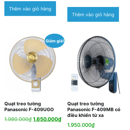
Thêm vào giỏ hàng
Thêm vào giỏ hàng
Giảm giá!
Quạt treo tường
Quạt treo tường
Panasonic F-409UGO
Panasonic F-409MB có
điều khiển từ xa
Giá
Giá
1.980.000
₫
1.650.000
₫
1.950.000
₫
gốc
hiện