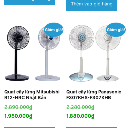
là:
tạ
Thêm vào giỏ hàng
2.210.000₫.
là:
2.860.000₫.
là
1.940.000₫.
2
Giảm giá!
Giảm giá!
Quạt cây lửng Mitsubishi
Quạt cây lửng Panasonic
R12-HRC Nhật Bản
F307KHS-F307KHB
Giá
Giá
2.890.000
₫
2.280.000
₫
gốc
Giá
gốc
Giá
1.950.000
₫
1.880.000
₫
là:
hiện
là:
hiện