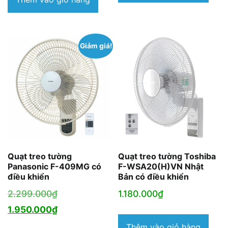
là:
là:
2.690.000₫.
1.950.000₫.
Giảm giá!
Quạt treo tường
Quạt treo tường Toshiba
Panasonic F-409MG có
F-WSA20(H)VN Nhật
điều khiển
Bản có điều khiển
Giá
2.299.000
₫
1.180.000
₫
gốc
Giá
1.950.000
₫
là:
hiện
Thêm vào giỏ hàng