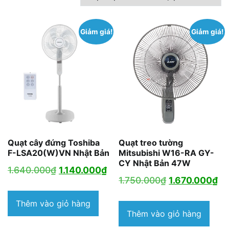
theo
mức
Giảm giá!
Giảm giá!
độ
phổ
biến
Quạt cây đứng Toshiba
Quạt treo tường
F-LSA20(W)VN Nhật Bản
Mitsubishi W16-RA GY-
CY Nhật Bản 47W
Giá
Giá
1.640.000
₫
1.140.000
₫
Giá
Gi
1.750.000
₫
1.670.000
₫
gốc
hiện
gốc
hi
là:
tại
Thêm vào giỏ hàng
là:
tại
Thêm vào giỏ hàng
1.640.000₫.
là:
1.750.000₫.
là: