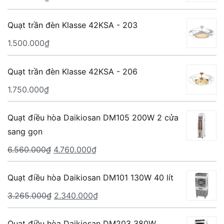
Quạt trần đèn Klasse 42KSA - 203
1.500.000
₫
Quạt trần đèn Klasse 42KSA - 206
1.750.000
₫
Quạt điều hòa Daikiosan DM105 200W 2 cửa
sang gọn
Giá
Giá
6.560.000
₫
4.760.000
₫
gốc
hiện
là:
tại
Quạt điều hòa Daikiosan DM101 130W 40 lít
6.560.000₫.
là:
Giá
Giá
3.265.000
₫
2.340.000
₫
4.760.000₫.
gốc
hiện
là:
tại
Quạt điều hòa Daikiosan DM203 380W