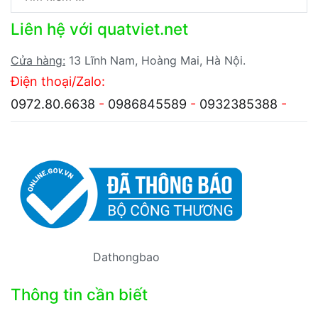
kiếm
Liên hệ với quatviet.net
cho:
Cửa hàng:
13 Lĩnh Nam, Hoàng Mai, Hà Nội.
Điện thoại/Zalo:
0972.80.6638
-
0986845589
-
0932385388
-
Dathongbao
Thông tin cần biết