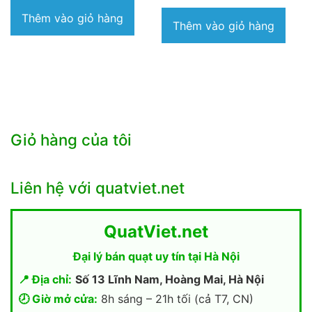
là:
hiện
Thêm vào giỏ hàng
3.080.000₫.
tại
Thêm vào giỏ hàng
là:
2.690.000₫.
Giỏ hàng của tôi
Liên hệ với quatviet.net
QuatViet.net
Đại lý bán quạt uy tín tại Hà Nội
📍 Địa chỉ:
Số 13 Lĩnh Nam, Hoàng Mai, Hà Nội
🕗 Giờ mở cửa:
8h sáng – 21h tối (cả T7, CN)