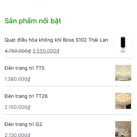
Sản phẩm nổi bật
Quạt điều hòa không khí Boss S102 Thái Lan
Giá
Giá
4.750.000
₫
3.550.000
₫
gốc
hiện
là:
tại
Đèn trang trí TT5
4.750.000₫.
là:
1.380.000
₫
3.550.000₫.
Đèn trang trí TT26
2.150.000
₫
Đèn trang trí G2
2.130.000
₫