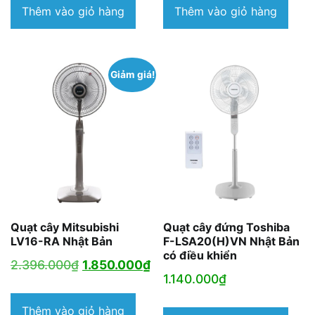
Thêm vào giỏ hàng
Thêm vào giỏ hàng
Giảm giá!
Quạt cây Mitsubishi
Quạt cây đứng Toshiba
LV16-RA Nhật Bản
F-LSA20(H)VN Nhật Bản
có điều khiển
Giá
Giá
2.396.000
₫
1.850.000
₫
1.140.000
₫
gốc
hiện
là:
tại
Thêm vào giỏ hàng