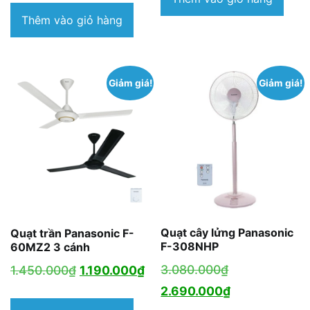
2.299.000₫.
tại
Thêm vào giỏ hàng
là:
1.950.000₫.
Giảm giá!
Giảm giá!
Quạt cây lửng Panasonic
Quạt trần Panasonic F-
F-308NHP
60MZ2 3 cánh
Giá
Giá
Giá
3.080.000
₫
1.450.000
₫
1.190.000
₫
gốc
Giá
gốc
hiện
2.690.000
₫