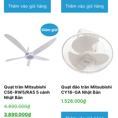
2.890.000₫.
tại
2.280.000₫.
tại
Thêm vào giỏ hàng
Thêm vào giỏ hàng
là:
là:
1.950.000₫.
1.880.000₫.
Giảm giá!
Quạt trần Mitsubishi
Quạt đảo trần Mitsubishi
C56-RW5/RA5 5 cánh
CY16-GA Nhật Bản
Nhật Bản
1.528.000
₫
Giá
4.690.000
₫
gốc
Giá
3.890.000
₫