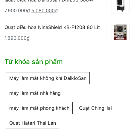
3.265.000₫.
là:
Giá
Giá
7.900.000
₫
5.080.000
₫
2.340.000₫.
gốc
hiện
là:
tại
Quạt điều hòa NineShield KB-F1208 80 Lít
7.900.000₫.
là:
1.890.000
₫
5.080.000₫.
Từ khóa sản phẩm
Máy làm mát không khí DaikioSan
máy làm mát nhà hàng
máy làm mát phòng khách
Quạt ChingHai
Quạt Hatari Thái Lan