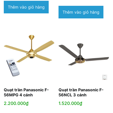
là:
tại
Thêm vào giỏ hàng
Thêm vào giỏ hàng
1.980.000₫.
là:
1.650.000₫.
Quạt trần Panasonic F-
Quạt trần Panasonic F-
56MPG 4 cánh
56NCL 3 cánh
2.200.000
₫
1.520.000
₫