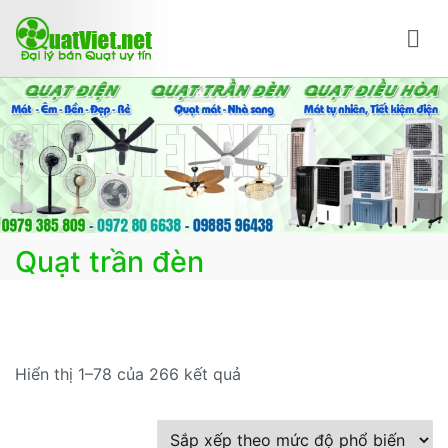
Chuyển
tới
nội
Bán quạt online mua quạt trực tuyến giao hàng
Bán các loại quạt điện, quạt điều hòa, quạt trần đèn
dung
nhanh
trang trí, đèn trang trí chính Hãng, loại tốt, giá tốt, có
F.reeShip tại Hà Nội
Quạt trần đèn
Đã
Hiển thị 1–78 của 266 kết quả
sắp
xếp