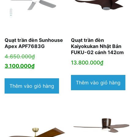
Quạt trần đèn Sunhouse
Quạt trần đèn
Apex APF7683G
Kaiyokukan Nhật Bản
FUKU-G2 cánh 142cm
Giá
4.650.000
₫
13.800.000
₫
Giá
gốc
3.100.000
₫
hiện
là:
Thêm vào giỏ hàng
tại
4.650.000₫.
Thêm vào giỏ hàng
là:
3.100.000₫.