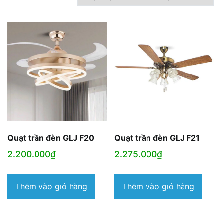
theo
mức
độ
phổ
biến
Quạt trần đèn GLJ F20
Quạt trần đèn GLJ F21
2.200.000
₫
2.275.000
₫
Thêm vào giỏ hàng
Thêm vào giỏ hàng