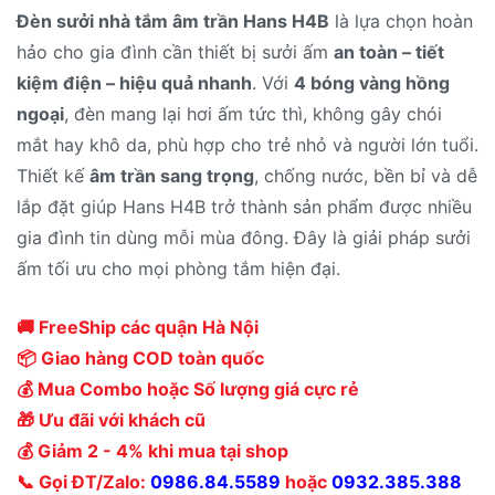
Đèn sưởi nhà tắm âm trần Hans H4B
là lựa chọn hoàn
hảo cho gia đình cần thiết bị sưởi ấm
an toàn – tiết
kiệm điện – hiệu quả nhanh
. Với
4 bóng vàng hồng
ngoại
, đèn mang lại hơi ấm tức thì, không gây chói
mắt hay khô da, phù hợp cho trẻ nhỏ và người lớn tuổi.
Thiết kế
âm trần sang trọng
, chống nước, bền bỉ và dễ
lắp đặt giúp Hans H4B trở thành sản phẩm được nhiều
gia đình tin dùng mỗi mùa đông. Đây là giải pháp sưởi
ấm tối ưu cho mọi phòng tắm hiện đại.
🚚 FreeShip các quận Hà Nội
📦 Giao hàng COD toàn quốc
💰 Mua Combo hoặc Số lượng giá cực rẻ
🎁 Ưu đãi với khách cũ
💰 Giảm 2 - 4% khi mua tại shop
📞 Gọi ĐT/Zalo:
0986.84.5589
hoặc
0932.385.388