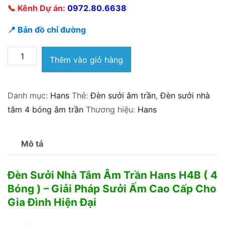
📞 Kênh Dự án:
0972.80.6638
📍 Bản đồ chỉ đường
Đèn
Thêm vào giỏ hàng
Sưởi
Nhà
Danh mục:
Hans
Thẻ:
Đèn sưởi âm trần
,
Đèn sưởi nhà
Tắm
tắm 4 bóng âm trần
Thương hiệu:
Hans
Âm
Trần
Hans
Mô tả
H4B
số
Đèn Sưởi Nhà Tắm Âm Trần Hans H4B ( 4
lượng
Bóng ) – Giải Pháp Sưởi Ấm Cao Cấp Cho
Gia Đình Hiện Đại