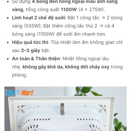
Sử dụng
4 bóng đèn hồng ngoại màu ánh sáng
vàng
, tổng công suất
1100W
(4 × 275W).
Linh hoạt 2 chế độ sưởi
: Bật 1 công tắc → 2 bóng
sáng (550W); Bật thêm công tắc thứ 2 → cả 4
bóng sáng (1100W) để sưởi ấm nhanh hơn.
Hiệu quả tức thì
: Tỏa nhiệt làm ấm không gian chỉ
sau
2–3 giây
bật.
An toàn & Thân thiện
: Nhiệt hồng ngoại dịu
nhẹ,
không gây khô da, không đốt cháy oxy
trong
phòng.