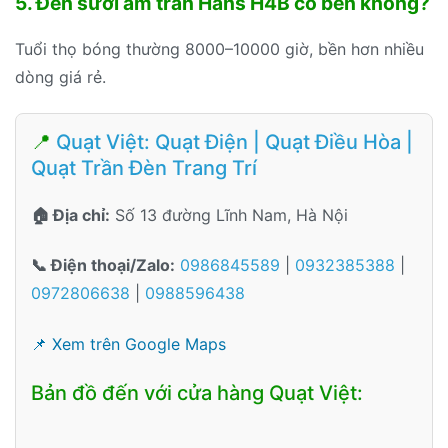
5. Đèn sưởi âm trần Hans H4B có bền không?
Tuổi thọ bóng thường 8000–10000 giờ, bền hơn nhiều
dòng giá rẻ.
📍
Quạt Việt: Quạt Điện | Quạt Điều Hòa |
Quạt Trần Đèn Trang Trí
🏠 Địa chỉ:
Số 13 đường Lĩnh Nam, Hà Nội
📞 Điện thoại/Zalo:
0986845589
|
0932385388
|
0972806638
|
0988596438
📌 Xem trên Google Maps
Bản đồ đến với cửa hàng Quạt Việt: