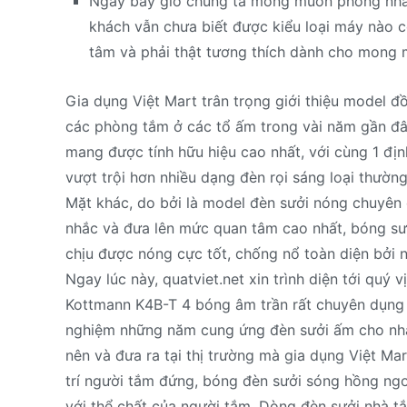
Ngay bây giờ chúng ta mong muốn phòng nhà 
khách vẫn chưa biết được kiểu loại máy nào 
tâm và phải thật tương thích dành cho mong 
Gia dụng Việt Mart trân trọng giới thiệu model 
các phòng tắm ở các tổ ấm trong vài năm gần đâ
mang được tính hữu hiệu cao nhất, với cùng 1 địn
vượt trội hơn nhiều dạng đèn rọi sáng loại thường
Mặt khác, do bởi là model đèn sưởi nóng chuyên 
nhắc và đưa lên mức quan tâm cao nhất, bóng sưở
chịu được nóng cực tốt, chống nổ toàn diện bởi 
Ngay lúc này, quatviet.net xin trình diện tới qu
Kottmann K4B-T 4 bóng âm trần rất chuyên dụng 
nghiệm những năm cung ứng đèn sưởi ấm cho nhà 
nên và đưa ra tại thị trường mà gia dụng Việt M
trí người tắm đứng, bóng đèn sưởi sóng hồng ng
với thể chất của người tắm. Dòng đèn sưởi nhà 