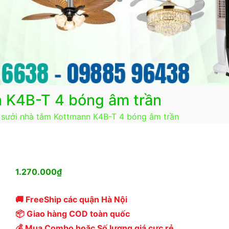
n K4B-T 4 bóng âm trần
 sưởi nhà tắm Kottmann K4B-T 4 bóng âm trần
1.270.000
₫
🚚 FreeShip các quận Hà Nội
📦 Giao hàng COD toàn quốc
💰 Mua Combo hoặc Số lượng giá cực rẻ