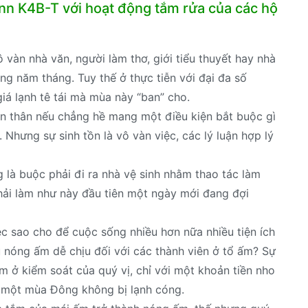
nn K4B-T với hoạt động tắm rửa của các hộ
àn nhà văn, người làm thơ, giới tiểu thuyết hay nhà
ùng năm tháng. Tuy thế ở thực tiễn với đại đa số
giá lạnh tê tái mà mùa này “ban” cho.
n thân nếu chẳng hề mang một điều kiện bắt buộc gì
Nhưng sự sinh tồn là vô vàn việc, các lý luận hợp lý
 là buộc phải đi ra nhà vệ sinh nhằm thao tác làm
ải làm như này đầu tiên một ngày mới đang đợi
c sao cho để cuộc sống nhiều hơn nữa nhiều tiện ích
u nóng ấm dễ chịu đối với các thành viên ở tổ ấm? Sự
 ở kiểm soát của quý vị, chỉ với một khoản tiền nho
g một mùa Đông không bị lạnh cóng.