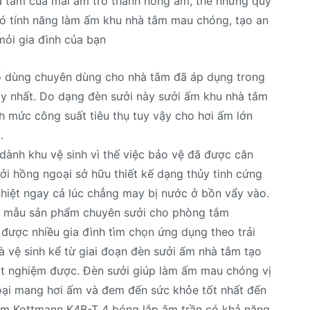
tắm của mái ấm trở thành nóng ấm, thế nhưng quý
có tính năng làm ấm khu nhà tắm mau chóng, tạo an
mỏi gia đình của bạn
đồ dùng chuyên dùng cho nhà tắm đã áp dụng trong
y nhất. Do dạng đèn sưởi này sưởi ấm khu nhà tắm
h mức công suất tiêu thụ tuy vậy cho hơi ấm lớn
.
dành khu vệ sinh vì thế việc bảo vệ đã được cân
i hồng ngoại sở hữu thiết kế dạng thủy tinh cứng
nhiệt ngay cả lúc chẳng may bị nước ở bồn vẩy vào.
ý vị mẫu sản phẩm chuyên sưởi cho phòng tắm
được nhiều gia đình tìm chọn ứng dụng theo trải
vệ sinh kể từ giai đoạn đèn sưởi ấm nhà tắm tạo
art nghiệm được. Đèn sưởi giúp làm ấm mau chóng vị
oại mang hơi ấm và đem đến sức khỏe tốt nhất đến
tắm Kottmann K4B-T 4 bóng lắp âm trần có khả năng