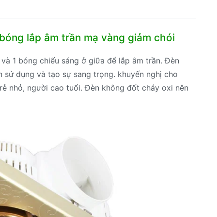
bóng
âm
trần
bóng lắp âm trần mạ vàng giảm chói
số
lượng
và 1 bóng chiếu sáng ở giữa để lắp âm trần. Đèn
n sử dụng và tạo sự sang trọng. khuyến nghị cho
ẻ nhỏ, người cao tuổi. Đèn không đốt cháy oxi nên