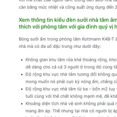
cân bằng mức nhiệt và công suất ứng dụng đến 2 
Xem thông tin kiểu đèn sưởi nhà tắm â
thích với phòng tắm với gia đình quý vị
Bóng sưởi ấm trong phòng tắm Kottmann K4B-T âm
nhà mà có đa số đặc trưng như dưới đây:
Không gian khu tắm rửa khá thoáng rộng, kho
dễ dàng cho cả cả 3 người ở trong đó cùng t
Độ rộng khu vực nhà tắm tương đối không quá 
mong muốn nó phải cực kỳ nóng ấm, chẳng cần 
Độ rộng khu vực nhà tắm từ ba – bốn m2 tuy v
tuổi cùng với thể chất không mạnh mẽ, đề kh
Khoảng diện tích nhà vệ sinh không phải quá r
mang ấm áp. Thế nhưng tại nhà có người bị á