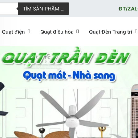
TÌM SẢN PHẨM ...
ĐT/ZAL
Quạt điện
Quạt điều hòa
Quạt Đèn Trang trí
ực tuyến giao hàng nhanh
u hòa, quạt trần đèn trang trí, đèn trang trí chính Hãng, loại