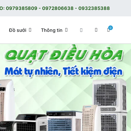
O:
0979385809
-
0972806638
-
0932385388
0
Đồ sưởi
Thông tin
 tốt, giá tốt, có F.reeShip tại Hà Nội