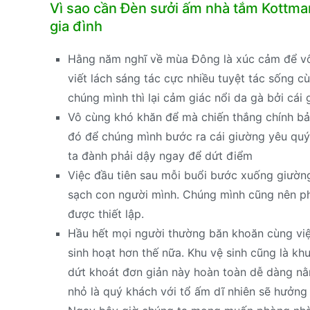
Vì sao cần Đèn sưởi ấm nhà tắm Kottma
gia đình
Hằng năm nghĩ về mùa Đông là xúc cảm để vô v
viết lách sáng tác cực nhiều tuyệt tác sống c
chúng mình thì lại cảm giác nổi da gà bởi cái 
Vô cùng khó khăn để mà chiến thắng chính bả
đó để chúng mình bước ra cái giường yêu quý. 
ta đành phải dậy ngay để dứt điểm
Việc đầu tiên sau mỗi buổi bước xuống giường
sạch con người mình. Chúng mình cũng nên ph
được thiết lập.
Hầu hết mọi người thường băn khoăn cùng việ
sinh hoạt hơn thế nữa. Khu vệ sinh cũng là kh
dứt khoát đơn giản này hoàn toàn dễ dàng nằm
nhỏ là quý khách với tổ ấm dĩ nhiên sẽ hưởn