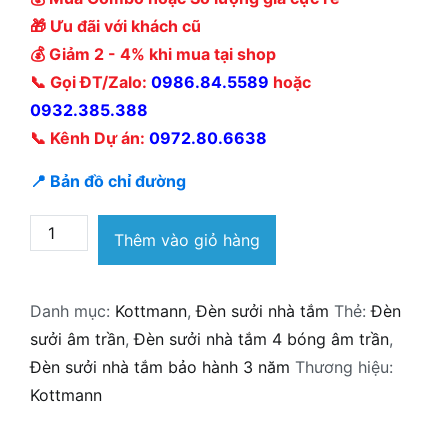
🎁 Ưu đãi với khách cũ
💰 Giảm 2 - 4% khi mua tại shop
📞 Gọi ĐT/Zalo:
0986.84.5589
hoặc
0932.385.388
📞 Kênh Dự án:
0972.80.6638
📍 Bản đồ chỉ đường
Đèn
Thêm vào giỏ hàng
sưởi
nhà
Danh mục:
Kottmann
,
Đèn sưởi nhà tắm
Thẻ:
Đèn
tắm
sưởi âm trần
,
Đèn sưởi nhà tắm 4 bóng âm trần
,
Kottmann
Đèn sưởi nhà tắm bảo hành 3 năm
Thương hiệu:
K4B-
Kottmann
T
4