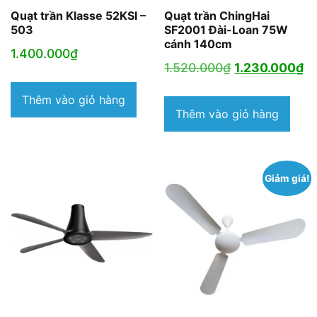
Quạt trần Klasse 52KSI –
Quạt trần ChingHai
503
SF2001 Đài-Loan 75W
cánh 140cm
1.400.000
₫
Giá
Gi
1.520.000
₫
1.230.000
₫
gốc
hi
Thêm vào giỏ hàng
là:
tạ
Thêm vào giỏ hàng
1.520.000₫.
là:
1.
Giảm giá!