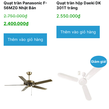
Quạt trần Panasonic F-
Quạt trần hộp Daeki DK
56MZG Nhật Bản
301T trắng
Giá
2.750.000
₫
2.550.000
₫
gốc
Giá
2.400.000
₫
là:
hiện
Thêm vào giỏ hàng
2.750.000₫.
tại
Thêm vào giỏ hàng
là:
2.400.000₫.
Giảm giá!