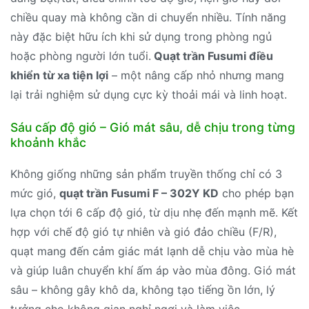
chiều quay mà không cần di chuyển nhiều. Tính năng
này đặc biệt hữu ích khi sử dụng trong phòng ngủ
hoặc phòng người lớn tuổi.
Quạt trần Fusumi điều
khiển từ xa tiện lợi
– một nâng cấp nhỏ nhưng mang
lại trải nghiệm sử dụng cực kỳ thoải mái và linh hoạt.
Sáu cấp độ gió – Gió mát sâu, dễ chịu trong từng
khoảnh khắc
Không giống những sản phẩm truyền thống chỉ có 3
mức gió,
quạt trần Fusumi F – 302Y KD
cho phép bạn
lựa chọn tới 6 cấp độ gió, từ dịu nhẹ đến mạnh mẽ. Kết
hợp với chế độ gió tự nhiên và gió đảo chiều (F/R),
quạt mang đến cảm giác mát lạnh dễ chịu vào mùa hè
và giúp luân chuyển khí ấm áp vào mùa đông. Gió mát
sâu – không gây khô da, không tạo tiếng ồn lớn, lý
tưởng cho không gian nghỉ ngơi và làm việc.