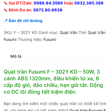
📞 Gọi ĐT/Zalo:
0986.84.5589
hoặc
0932.385.388
📞 Kênh Dự án:
0972.80.6638
📍 Bản đồ chỉ đường
SKU:
F – 302Y KD
Danh mục:
Quạt trần
Thẻ:
Quạt trần
Fusumi
Thương hiệu:
Fusumi
Mô tả
Quạt trần Fusumi F – 302Y KD – 50W, 3
cánh ABS 1320mm, điều khiển từ xa, 6
cấp độ gió, đảo chiều, hẹn giờ tắt. Động
cơ DC lõi đồng tiết kiệm điện.
Bạn đang tìm kiếm một chiếc quạt trần có thiết kế tinh
tế, vận hành êm và tiết kiệm điện?
Quạt trần Fusumi F