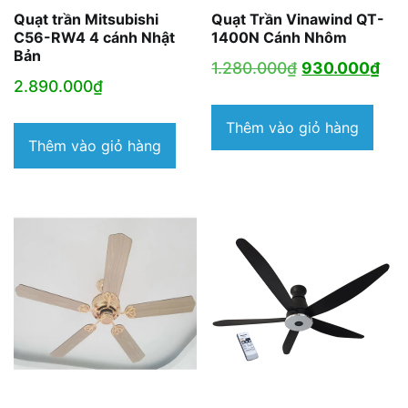
Quạt trần Mitsubishi
Quạt Trần Vinawind QT-
C56-RW4 4 cánh Nhật
1400N Cánh Nhôm
Bản
Giá
Giá
1.280.000
₫
930.000
₫
2.890.000
₫
gốc
hiệ
là:
tại
Thêm vào giỏ hàng
Thêm vào giỏ hàng
1.280.000₫.
là:
930