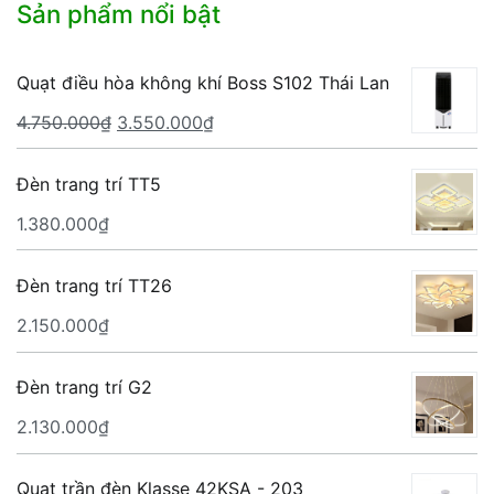
Sản phẩm nổi bật
Quạt điều hòa không khí Boss S102 Thái Lan
Giá
Giá
4.750.000
₫
3.550.000
₫
gốc
hiện
là:
tại
Đèn trang trí TT5
4.750.000₫.
là:
1.380.000
₫
3.550.000₫.
Đèn trang trí TT26
2.150.000
₫
Đèn trang trí G2
2.130.000
₫
Quạt trần đèn Klasse 42KSA - 203