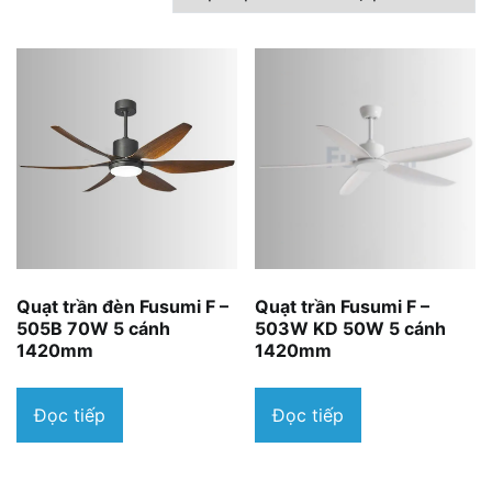
theo
mức
độ
phổ
biến
Quạt trần đèn Fusumi F –
Quạt trần Fusumi F –
505B 70W 5 cánh
503W KD 50W 5 cánh
1420mm
1420mm
Đọc tiếp
Đọc tiếp