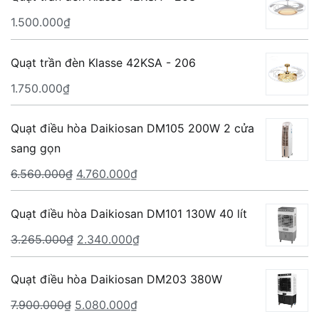
1.500.000
₫
Quạt trần đèn Klasse 42KSA - 206
1.750.000
₫
Quạt điều hòa Daikiosan DM105 200W 2 cửa
sang gọn
Giá
Giá
6.560.000
₫
4.760.000
₫
gốc
hiện
là:
tại
Quạt điều hòa Daikiosan DM101 130W 40 lít
6.560.000₫.
là:
Giá
Giá
3.265.000
₫
2.340.000
₫
4.760.000₫.
gốc
hiện
là:
tại
Quạt điều hòa Daikiosan DM203 380W
3.265.000₫.
là:
Giá
Giá
7.900.000
₫
5.080.000
₫
2.340.000₫.