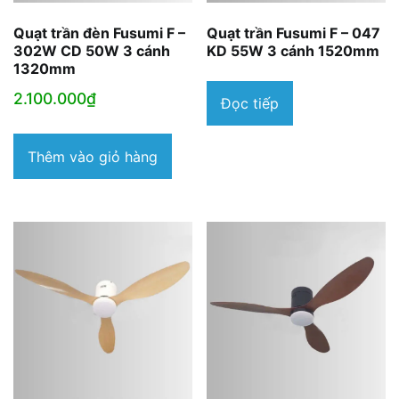
Quạt trần đèn Fusumi F –
Quạt trần Fusumi F – 047
302W CD 50W 3 cánh
KD 55W 3 cánh 1520mm
1320mm
2.100.000
₫
Đọc tiếp
Thêm vào giỏ hàng