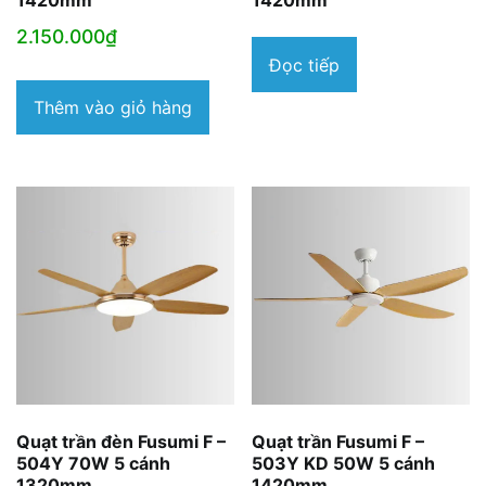
1420mm
1420mm
2.150.000
₫
Đọc tiếp
Thêm vào giỏ hàng
Quạt trần đèn Fusumi F –
Quạt trần Fusumi F –
504Y 70W 5 cánh
503Y KD 50W 5 cánh
1320mm
1420mm