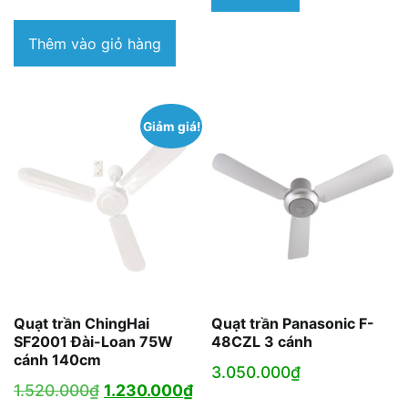
Thêm vào giỏ hàng
Giảm giá!
Quạt trần ChingHai
Quạt trần Panasonic F-
SF2001 Đài-Loan 75W
48CZL 3 cánh
cánh 140cm
3.050.000
₫
Giá
Giá
1.520.000
₫
1.230.000
₫