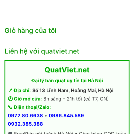
Giỏ hàng của tôi
Liên hệ với quatviet.net
QuatViet.net
Đại lý bán quạt uy tín tại Hà Nội
📍 Địa chỉ:
Số 13 Lĩnh Nam, Hoàng Mai, Hà Nội
🕗 Giờ mở cửa:
8h sáng – 21h tối (cả T7, CN)
📞 Điện thoại/Zalo:
0972.80.6638
•
0986.845.589
0932.385.388
🚚
FreeShip nội thành Hà Nội • Giao hàng COD toàn