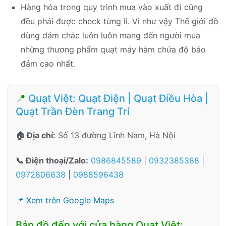
Hàng hóa trong quy trình mua vào xuất đi cũng
đều phải được check từng li. Vì như vậy Thế giới đồ
dùng dám chắc luôn luôn mang đến người mua
những thương phẩm quạt máy hàm chứa độ bảo
đảm cao nhất.
📍
Quạt Việt: Quạt Điện | Quạt Điều Hòa |
Quạt Trần Đèn Trang Trí
🏠 Địa chỉ:
Số 13 đường Lĩnh Nam, Hà Nội
📞 Điện thoại/Zalo:
0986845589
|
0932385388
|
0972806638
|
0988596438
📌 Xem trên Google Maps
Bản đồ đến với cửa hàng Quạt Việt: