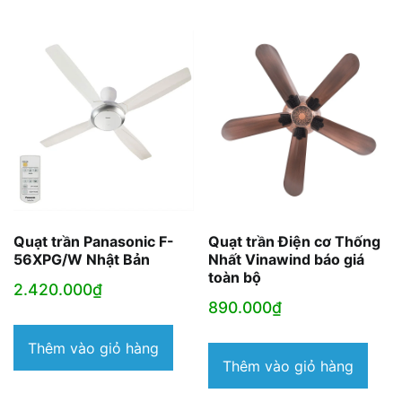
Quạt trần Panasonic F-
Quạt trần Điện cơ Thống
56XPG/W Nhật Bản
Nhất Vinawind báo giá
toàn bộ
2.420.000
₫
890.000
₫
Thêm vào giỏ hàng
Thêm vào giỏ hàng