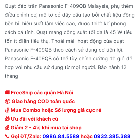
Quạt đảo trần Panasonic F-409QB Malaysia, phụ thêm
là:
tại
điều chỉnh cơ, mô tơ có dây cấu tạo bởi chất liệu đồng
2.570.000₫.
là:
bền bỉ, hiệu suất làm việc cao, được thiết kế phong
2.160.000₫.
cách cá tính. Quạt mang công suất tối đa là 45 W tiêu
tốn ít điện tiêu thụ. Thoải mái hoạt động của quạt
Panasonic F-409QB theo cách sử dụng cơ tiện lợi.
Panasonic F-409QB có thể tùy chỉnh cường độ gió để
hợp với nhu cầu sử dụng từ mọi người. Bảo hành 12
tháng
🚚 FreeShip các quận Hà Nội
📦 Giao hàng COD toàn quốc
💰 Mua Combo hoặc Số lượng giá cực rẻ
🎁 Ưu đãi với khách cũ
💰 Giảm 2 - 4% khi mua tại shop
📞 Gọi ĐT/Zalo:
0986.84.5589
hoặc
0932.385.388