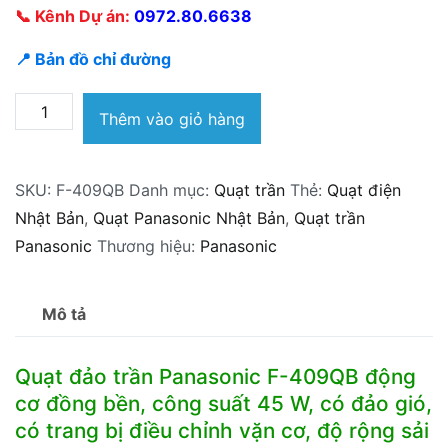
📞 Kênh Dự án:
0972.80.6638
📍 Bản đồ chỉ đường
Quạt
Thêm vào giỏ hàng
đảo
trần
SKU:
F-409QB
Danh mục:
Quạt trần
Thẻ:
Quạt điện
Panasonic
Nhật Bản
,
Quạt Panasonic Nhật Bản
,
Quạt trần
F-
Panasonic
Thương hiệu:
Panasonic
409QB
Nhật
Bản
Mô tả
số
lượng
Quạt đảo trần Panasonic F-409QB động
cơ đồng bền, công suất 45 W, có đảo gió,
có trang bị điều chỉnh vặn cơ, độ rộng sải