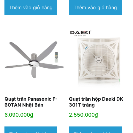
là:
tại
Thêm vào giỏ hàng
Thêm vào giỏ hàng
1.390.000₫.
là:
799.000₫.
Quạt trần Panasonic F-
Quạt trần hộp Daeki DK
60TAN Nhật Bản
301T trắng
6.090.000
₫
2.550.000
₫