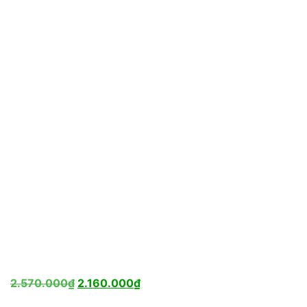
Giá
Giá
2.570.000
₫
2.160.000
₫
gốc
hiện