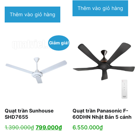
gốc
hiện
Thêm vào giỏ hàng
là:
tại
Thêm vào giỏ hàng
1.520.000₫.
là:
1.230.000₫.
Giảm giá!
Quạt trần Sunhouse
Quạt trần Panasonic F-
SHD7655
60DHN Nhật Bản 5 cánh
Giá
Giá
1.390.000
₫
799.000
₫
6.550.000
₫
gốc
hiện