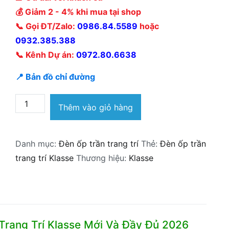
💰 Giảm 2 - 4% khi mua tại shop
📞 Gọi ĐT/Zalo:
0986.84.5589
hoặc
0932.385.388
📞 Kênh Dự án:
0972.80.6638
📍 Bản đồ chỉ đường
Báo
Thêm vào giỏ hàng
giá
tổng
Danh mục:
Đèn ốp trần trang trí
Thẻ:
Đèn ốp trần
hợp
trang trí Klasse
Thương hiệu:
Klasse
đèn
mica
ốp
trần
trang
Trang Trí Klasse Mới Và Đầy Đủ 2026