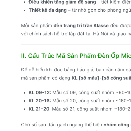
Điều khiển tăng giảm độ sáng
– tiết kiệm điệ
Thiết kế đa dạng
– từ nhỏ gọn cho phòng ngủ
Mỗi sản phẩm
đèn trang trí trần Klasse
đều được
với chính sách hỗ trợ lắp đặt tại Hà Nội và giao 
II. Cấu Trúc Mã Sản Phẩm Đèn Ốp Mic
Để dễ hiểu khi đọc bảng báo giá, bạn cần nắm 
mã sản phẩm có dạng
KL [số mẫu]-[số công suấ
KL 09-12
: Mẫu số 09, công suất nhóm ~90–
KL 20-16
: Mẫu số 20, công suất nhóm ~160–
KL 21-20
: Mẫu số 21, công suất nhóm ~180–
Chữ số sau dấu gạch ngang thể hiện
nhóm công 