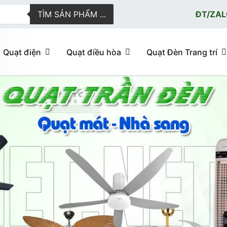
TÌM SẢN PHẨM ...
ĐT/ZAL
Quạt điện
Quạt điều hòa
Quạt Đèn Trang trí
ực tuyến giao hàng nhanh
u hòa, quạt trần đèn trang trí, đèn trang trí chính Hãng, loại