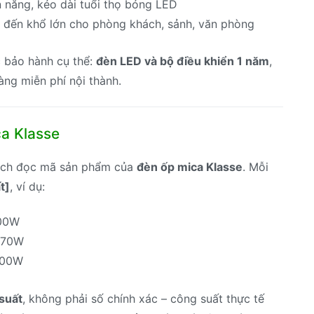
n năng, kéo dài tuổi thọ bóng LED
 đến khổ lớn cho phòng khách, sảnh, văn phòng
 bảo hành cụ thể:
đèn LED và bộ điều khiển 1 năm
,
hàng miễn phí nội thành.
a Klasse
cách đọc mã sản phẩm của
đèn ốp mica Klasse
. Mỗi
t]
, ví dụ:
100W
170W
200W
suất
, không phải số chính xác – công suất thực tế