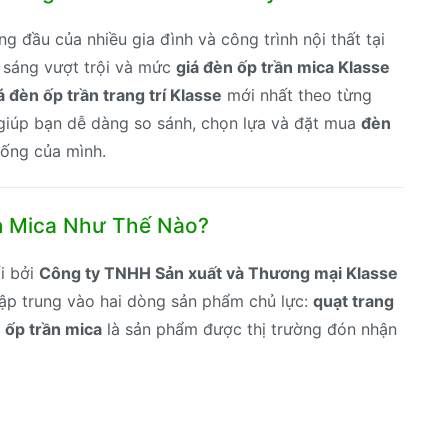
trí
Klasse
g đầu của nhiều gia đình và công trình nội thất tại
số
h sáng vượt trội và mức
giá đèn ốp trần mica Klasse
lượng
á đèn ốp trần trang trí Klasse
mới nhất theo từng
 giúp bạn dễ dàng so sánh, chọn lựa và đặt mua
đèn
ống của mình.
ần Mica Như Thế Nào?
i bởi
Công ty TNHH Sản xuất và Thương mại Klasse
 tập trung vào hai dòng sản phẩm chủ lực:
quạt trang
 ốp trần mica
là sản phẩm được thị trường đón nhận