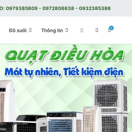
O:
0979385809
-
0972806638
-
0932385388
0
Đồ sưởi
Thông tin
 tốt, giá tốt, có F.reeShip tại Hà Nội