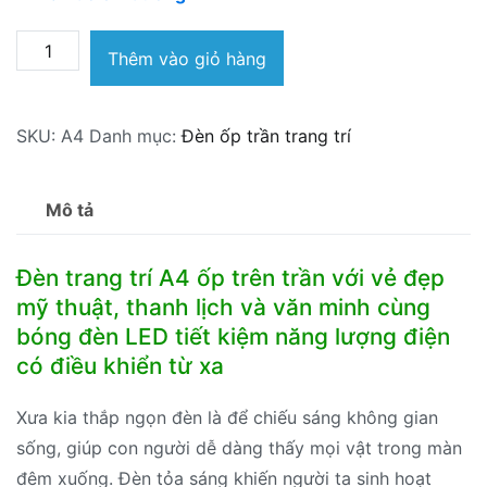
Đèn
Thêm vào giỏ hàng
trang
trí
SKU:
A4
Danh mục:
Đèn ốp trần trang trí
A4
số
lượng
Mô tả
Đèn trang trí A4 ốp trên trần với vẻ đẹp
mỹ thuật, thanh lịch và văn minh cùng
bóng đèn LED tiết kiệm năng lượng điện
có điều khiển từ xa
Xưa kia thắp ngọn đèn là để chiếu sáng không gian
sống, giúp con người dễ dàng thấy mọi vật trong màn
đêm xuống. Đèn tỏa sáng khiến người ta sinh hoạt