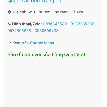
Quạt Trần Đèn Trang Trí
🏠 Địa chỉ:
Số 13 đường Lĩnh Nam, Hà Nội
📞 Điện thoại/Zalo:
0986845589
|
0932385388
|
0972806638
|
0988596438
📌 Xem trên Google Maps
Bản đồ đến với cửa hàng Quạt Việt: