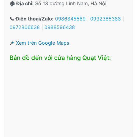
🏠 Địa chỉ:
Số 13 đường Lĩnh Nam, Hà Nội
📞 Điện thoại/Zalo:
0986845589
|
0932385388
|
0972806638
|
0988596438
📌 Xem trên Google Maps
Bản đồ đến với cửa hàng Quạt Việt: