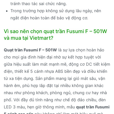
tránh thao tác sai chức năng.
Trong trường hợp không sử dụng lâu ngày, nên
ngắt điện hoàn toàn để bảo vệ động cơ.
Vì sao nên chọn quạt trần Fusumi F – 501W
và mua tại Vietmart?
Quạt trần Fusumi F – 501W
là sự lựa chọn hoàn hảo
cho mọi gia đình hiện đại nhờ sự kết hợp tuyệt vời
giữa hiệu suất làm mát mạnh mẽ, động cơ DC tiết kiệm
điện, thiết kế 5 cánh nhựa ABS bền đẹp và điều khiển
từ xa tiện dụng. Sản phẩm mang lại gió mát sâu, vận
hành êm, phù hợp lắp đặt tại nhiều không gian khác
nhau như phòng khách, phòng ngủ, chung cư hay nhà
phố. Với đầy đủ tính năng như chế độ đảo chiều, đèn
LED 3 màu, hẹn giờ thông minh, mẫu
quạt trần Fusumi
5 cánh cao cấp
này không chỉ làm mát hiệu quả mà