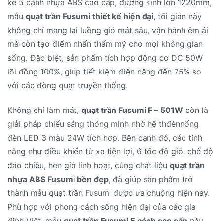
kế 5 cánh nhựa ABS cao cấp, đường kính lớn 1220mm,
mẫu
quạt trần Fusumi thiết kế hiện đại
, tối giản này
không chỉ mang lại luồng gió mát sâu, vận hành êm ái
mà còn tạo điểm nhấn thẩm mỹ cho mọi không gian
sống. Đặc biệt, sản phẩm tích hợp động cơ DC 50W
lõi đồng 100%, giúp tiết kiệm điện năng đến 75% so
với các dòng quạt truyền thống.
Không chỉ làm mát,
quạt trần Fusumi F – 501W
còn là
giải pháp chiếu sáng thông minh nhờ hệ thđènnống
đèn LED 3 màu 24W tích hợp. Bên cạnh đó, các tính
năng như điều khiển từ xa tiện lợi, 6 tốc độ gió, chế độ
đảo chiều, hẹn giờ linh hoạt, cùng chất liệu
quạt trần
nhựa ABS Fusumi bền đẹp
, đã giúp sản phẩm trở
thành mẫu quạt trần Fusumi được ưa chuộng hiện nay.
Phù hợp với phong cách sống hiện đại của các gia
đình Việt, mẫu
quạt trần Fusumi 5 cánh cao cấp
này