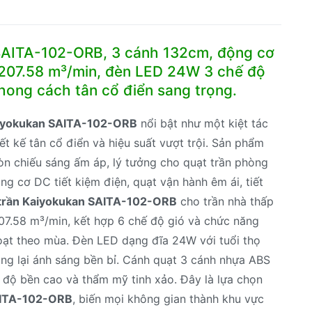
102-
ORB
cánh
SAITA-102-ORB, 3 cánh 132cm, động cơ
132cm
ó 207.58 m³/min, đèn LED 24W 3 chế độ
số
hong cách tân cổ điển sang trọng.
lượng
aiyokukan SAITA-102-ORB
nổi bật như một kiệt tác
ết kế tân cổ điển và hiệu suất vượt trội. Sản phẩm
òn chiếu sáng ấm áp, lý tưởng cho quạt trần phòng
g cơ DC tiết kiệm điện, quạt vận hành êm ái, tiết
 trần Kaiyokukan SAITA-102-ORB
cho trần nhà thấp
207.58 m³/min, kết hợp 6 chế độ gió và chức năng
hoạt theo mùa. Đèn LED dạng đĩa 24W với tuổi thọ
ng lại ánh sáng bền bỉ. Cánh quạt 3 cánh nhựa ABS
độ bền cao và thẩm mỹ tinh xảo. Đây là lựa chọn
SAITA-102-ORB
, biến mọi không gian thành khu vực