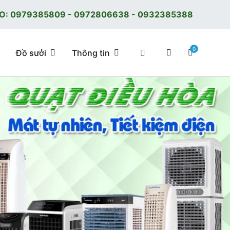
O:
0979385809
-
0972806638
-
0932385388
0
Đồ sưởi
Thông tin
 tốt, giá tốt, có F.reeShip tại Hà Nội