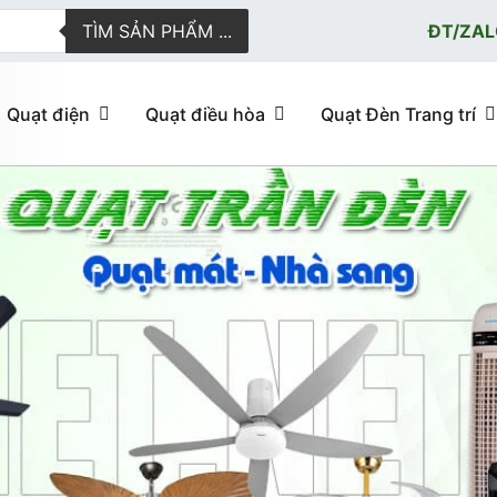
TÌM SẢN PHẨM ...
ĐT/ZAL
Quạt điện
Quạt điều hòa
Quạt Đèn Trang trí
ực tuyến giao hàng nhanh
u hòa, quạt trần đèn trang trí, đèn trang trí chính Hãng, loại