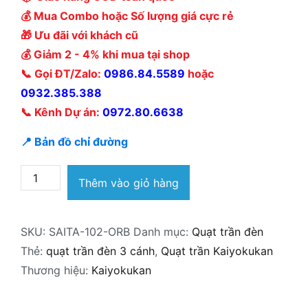
💰 Mua Combo hoặc Số lượng giá cực rẻ
🎁 Ưu đãi với khách cũ
💰 Giảm 2 - 4% khi mua tại shop
📞 Gọi ĐT/Zalo:
0986.84.5589
hoặc
0932.385.388
📞 Kênh Dự án:
0972.80.6638
📍 Bản đồ chỉ đường
Quạt
Thêm vào giỏ hàng
trần
đèn
SKU:
SAITA-102-ORB
Danh mục:
Quạt trần đèn
Kaiyokukan
Thẻ:
quạt trần đèn 3 cánh
,
Quạt trần Kaiyokukan
Nhật
Thương hiệu:
Kaiyokukan
Bản
SAITA-