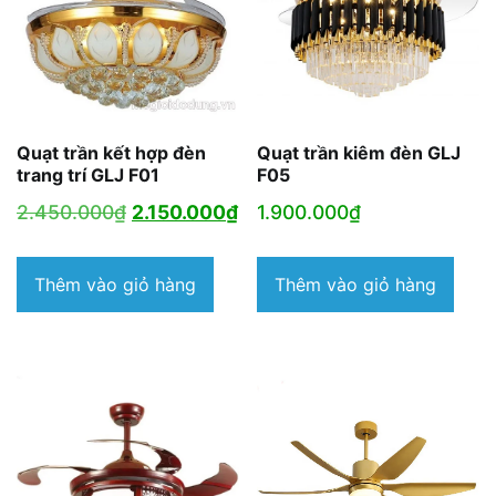
Quạt trần kết hợp đèn
Quạt trần kiêm đèn GLJ
trang trí GLJ F01
F05
Giá
Giá
2.450.000
₫
2.150.000
₫
1.900.000
₫
gốc
hiện
là:
tại
Thêm vào giỏ hàng
Thêm vào giỏ hàng
2.450.000₫.
là:
2.150.000₫.