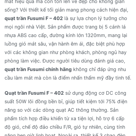
mát hiệu quả mà còn tôn lên vẻ đẹp cho không gian
sống? Với thiết kế tối giản mang phong cách hiện đại,
quạt trần Fusumi F – 402
là sự lựa chọn lý tưởng cho
mọi ngôi nhà Việt. Sản phẩm được trang bị 5 cánh lá
nhựa ABS cao cấp, đường kính lớn 1320mm, mang lại
luồng gió mát sâu, vận hành êm ái, đặc biệt phù hợp
với các không gian như phòng khách, phòng ngủ hay
phòng làm việc. Được người tiêu dùng đánh giá cao,
quạt trần Fusumi chính hãng
không chỉ đáp ứng nhu
cầu làm mát mà còn là điểm nhấn thẩm mỹ đầy tinh tế.
Quạt trần Fusumi F – 402
sử dụng động cơ DC công
suất 50W lõi đồng bền bỉ, giúp tiết kiệm tới 75% điện
năng so với các dòng quạt AC thông thường. Sản
phẩm tích hợp điều khiển từ xa tiện lợi, hỗ trợ 6 cấp
độ gió, chế độ đảo chiều F/R, gió tự nhiên, cùng tính
năng hẹn giờ linh hoạt. Ngoài ra, thiết kế 3 chao đèn