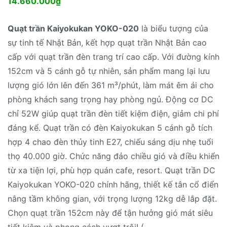
14.660.000
₫
Quạt trần Kaiyokukan YOKO-020
là biểu tượng của
sự tinh tế Nhật Bản, kết hợp quạt trần Nhật Bản cao
cấp với quạt trần đèn trang trí cao cấp. Với đường kính
152cm và 5 cánh gỗ tự nhiên, sản phẩm mang lại lưu
lượng gió lớn lên đến 361 m³/phút, làm mát êm ái cho
phòng khách sang trọng hay phòng ngủ. Động cơ DC
chỉ 52W giúp quạt trần đèn tiết kiệm điện, giảm chi phí
đáng kể. Quạt trần có đèn Kaiyokukan 5 cánh gỗ tích
hợp 4 chao đèn thủy tinh E27, chiếu sáng dịu nhẹ tuổi
thọ 40.000 giờ. Chức năng đảo chiều gió và điều khiển
từ xa tiện lợi, phù hợp quán cafe, resort. Quạt trần DC
Kaiyokukan YOKO-020 chính hãng, thiết kế tân cổ điển
nâng tầm không gian, với trọng lượng 12kg dễ lắp đặt.
Chọn quạt trần 152cm này để tận hưởng gió mát siêu
tiết kiệm và phong cách vượt trội! (