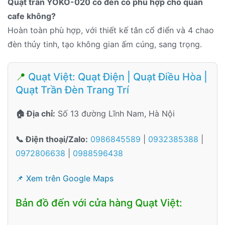
Quạt trần YOKO-020 có đèn có phù hợp cho quán
cafe không?
Hoàn toàn phù hợp, với thiết kế tân cổ điển và 4 chao
đèn thủy tinh, tạo không gian ấm cúng, sang trọng.
📍
Quạt Việt: Quạt Điện | Quạt Điều Hòa |
Quạt Trần Đèn Trang Trí
🏠 Địa chỉ:
Số 13 đường Lĩnh Nam, Hà Nội
📞 Điện thoại/Zalo:
0986845589
|
0932385388
|
0972806638
|
0988596438
📌 Xem trên Google Maps
Bản đồ đến với cửa hàng Quạt Việt: