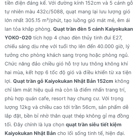
tiền điện đáng kể. Với đường kính 152cm và 5 cánh gỗ
tự nhiên màu 432c/5088, quạt mang lại lưu lượng gió
lớn nhất 305.15 m³/phút, tạo luồng gió mát mẻ, êm ái
lan tỏa khắp phòng.
Quạt trần đèn 5 cánh Kaiyokukan
YOKO-020
tích hợp 4 chao đèn thủy tinh đui E27,
chiếu sáng dịu nhẹ với tuổi thọ lên đến 40.000 giờ, lý
tưởng cho phòng khách sang trọng hoặc phòng ngủ.
Chức năng đảo chiều gió hỗ trợ lưu thông không khí
hai mùa, kết hợp 6 tốc độ gió và điều khiển từ xa tiện
lợi.
Quạt trần gỗ Kaiyokukan Nhật Bản 152cm
không
chỉ làm mát hiệu quả mà còn là điểm nhấn trang trí,
phù hợp quán cafe, resort hay chung cư. Với trọng
lượng 12kg và chiều cao tới trần 56cm, sản phẩm dễ
lắp đặt, bền bỉ nhờ thân quạt thép không gỉ mạ đồng
tối. Đây chính là lựa chọn
quạt trần siêu tiết kiệm
Kaiyokukan Nhật Bản
cho lối sống tinh tế, hiện đại.