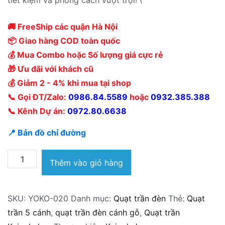
🚚 FreeShip các quận Hà Nội
📦 Giao hàng COD toàn quốc
💰 Mua Combo hoặc Số lượng giá cực rẻ
🎁 Ưu đãi với khách cũ
💰 Giảm 2 - 4% khi mua tại shop
📞 Gọi ĐT/Zalo:
0986.84.5589
hoặc
0932.385.388
📞 Kênh Dự án:
0972.80.6638
📍 Bản đồ chỉ đường
Quạt
Thêm vào giỏ hàng
trần
đèn
SKU:
YOKO-020
Danh mục:
Quạt trần đèn
Thẻ:
Quạt
Kaiyokukan
trần 5 cánh
,
quạt trần đèn cánh gỗ
,
Quạt trần
Nhật