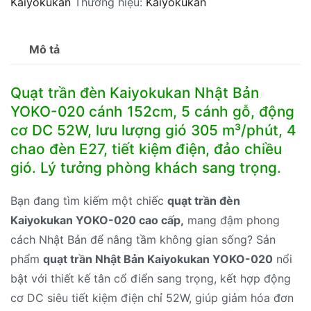
Kaiyokukan
Thương hiệu:
Kaiyokukan
Bản
YOKO-
020
Mô tả
cánh
152cm
Quạt trần đèn Kaiyokukan Nhật Bản
số
YOKO-020 cánh 152cm, 5 cánh gỗ, động
lượng
cơ DC 52W, lưu lượng gió 305 m³/phút, 4
chao đèn E27, tiết kiệm điện, đảo chiều
gió. Lý tưởng phòng khách sang trọng.
Bạn đang tìm kiếm một chiếc
quạt trần đèn
Kaiyokukan YOKO-020 cao cấp,
mang đậm phong
cách Nhật Bản để nâng tầm không gian sống? Sản
phẩm
quạt trần Nhật Bản Kaiyokukan YOKO-020
nổi
bật với thiết kế tân cổ điển sang trọng, kết hợp động
cơ DC siêu tiết kiệm điện chỉ 52W, giúp giảm hóa đơn