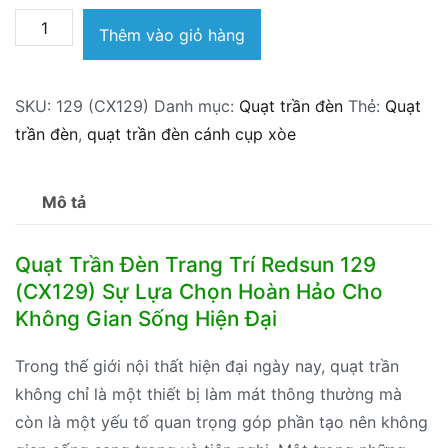
Quạt
Thêm vào giỏ hàng
trần
đèn
SKU:
129 (CX129)
Danh mục:
Quạt trần đèn
Thẻ:
Quạt
Redsun
trần đèn
,
quạt trần đèn cánh cụp xòe
129
(CX129)
số
Mô tả
lượng
Quạt Trần Đèn Trang Trí Redsun 129
(CX129) Sự Lựa Chọn Hoàn Hảo Cho
Không Gian Sống Hiện Đại
Trong thế giới nội thất hiện đại ngày nay, quạt trần
không chỉ là một thiết bị làm mát thông thường mà
còn là một yếu tố quan trọng góp phần tạo nên không