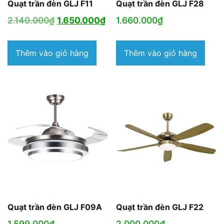
Quạt trần đèn GLJ F11
Quạt trần đèn GLJ F28
Giá
Giá
2.140.000
₫
1.650.000
₫
1.660.000
₫
gốc
hiện
là:
tại
Thêm vào giỏ hàng
Thêm vào giỏ hàng
2.140.000₫.
là:
1.650.000₫.
Quạt trần đèn GLJ F09A
Quạt trần đèn GLJ F22
1.599.000
₫
2.000.000
₫