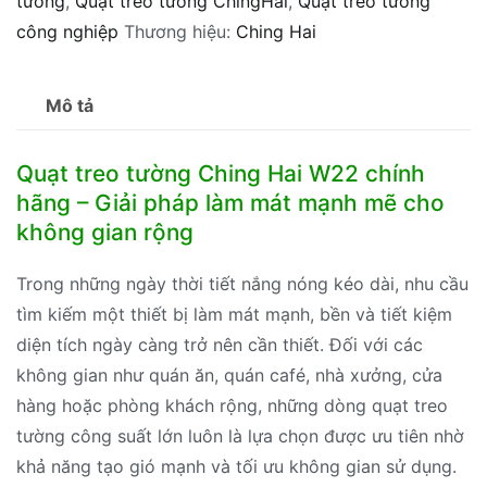
tường
,
Quạt treo tường ChingHai
,
Quạt treo tường
W22
công nghiệp
Thương hiệu:
Ching Hai
Công
Nghiệp
cánh
Mô tả
nhôm
số
Quạt treo tường Ching Hai W22 chính
lượng
hãng – Giải pháp làm mát mạnh mẽ cho
không gian rộng
Trong những ngày thời tiết nắng nóng kéo dài, nhu cầu
tìm kiếm một thiết bị làm mát mạnh, bền và tiết kiệm
diện tích ngày càng trở nên cần thiết. Đối với các
không gian như quán ăn, quán café, nhà xưởng, cửa
hàng hoặc phòng khách rộng, những dòng quạt treo
tường công suất lớn luôn là lựa chọn được ưu tiên nhờ
khả năng tạo gió mạnh và tối ưu không gian sử dụng.