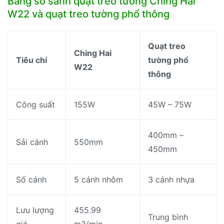
Bảng so sánh quạt treo tường Ching Hai
W22 và quạt treo tường phổ thông
Quạt treo
Ching Hai
Tiêu chí
tường phổ
W22
thông
Công suất
155W
45W – 75W
400mm –
Sải cánh
550mm
450mm
Số cánh
5 cánh nhôm
3 cánh nhựa
Lưu lượng
455.99
Trung bình
gió
m3/min