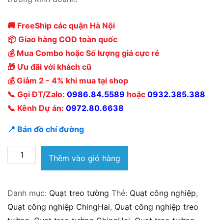
🚚 FreeShip các quận Hà Nội
📦 Giao hàng COD toàn quốc
💰 Mua Combo hoặc Số lượng giá cực rẻ
🎁 Ưu đãi với khách cũ
💰 Giảm 2 - 4% khi mua tại shop
📞 Gọi ĐT/Zalo:
0986.84.5589
hoặc
0932.385.388
📞 Kênh Dự án:
0972.80.6638
📍 Bản đồ chỉ đường
Quạt
Thêm vào giỏ hàng
treo
tường
Danh mục:
Quạt treo tường
Thẻ:
Quạt công nghiệp
,
Ching
Quạt công nghiệp ChingHai
,
Quạt công nghiệp treo
Hai