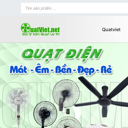
Chuyển
Tìm
kiếm
tới
sản
phẩm
nội
dung
Quatviet
Bán quạt online mua quạt tr
Bán các loại quạt điện, quạt điề