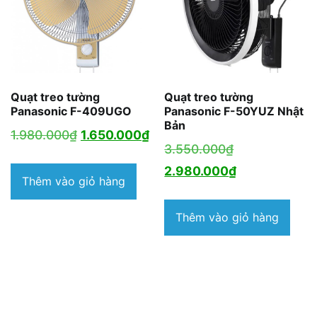
Quạt treo tường
Quạt treo tường
Panasonic F-409UGO
Panasonic F-50YUZ Nhật
Bản
Giá
Giá
1.980.000
₫
1.650.000
₫
Giá
3.550.000
₫
gốc
hiện
gốc
Giá
2.980.000
₫
là:
tại
Thêm vào giỏ hàng
là:
hiện
1.980.000₫.
là:
3.550.000₫.
tại
Thêm vào giỏ hàng
1.650.000₫.
là:
2.980.000₫.