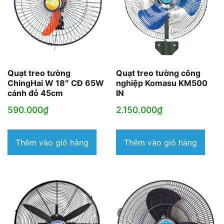
Quạt treo tường
Quạt treo tường công
ChingHai W 18″ CĐ 65W
nghiệp Komasu KM500
cánh đỏ 45cm
IN
590.000
₫
2.150.000
₫
Thêm vào giỏ hàng
Thêm vào giỏ hàng