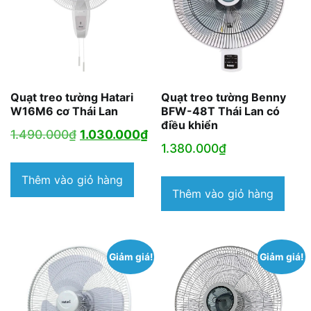
Quạt treo tường Hatari
Quạt treo tường Benny
W16M6 cơ Thái Lan
BFW-48T Thái Lan có
điều khiển
Giá
Giá
1.490.000
₫
1.030.000
₫
1.380.000
₫
gốc
hiện
là:
tại
Thêm vào giỏ hàng
Thêm vào giỏ hàng
1.490.000₫.
là:
1.030.000₫.
Giảm giá!
Giảm giá!