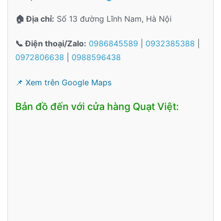
🏠 Địa chỉ:
Số 13 đường Lĩnh Nam, Hà Nội
📞 Điện thoại/Zalo:
0986845589
|
0932385388
|
0972806638
|
0988596438
📌 Xem trên Google Maps
Bản đồ đến với cửa hàng Quạt Việt: