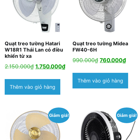
Quạt treo tường Hatari
Quạt treo tường Midea
W18R1 Thái Lan có điều
FW40-6H
khiển từ xa
Giá
Giá
990.000
₫
760.000
₫
Giá
Giá
2.150.000
₫
1.750.000
₫
gốc
hiện
gốc
hiện
là:
tại
Thêm vào giỏ hàng
là:
tại
Thêm vào giỏ hàng
990.000₫.
là:
2.150.000₫.
là:
760.
1.750.000₫.
Giảm giá!
Giảm giá!