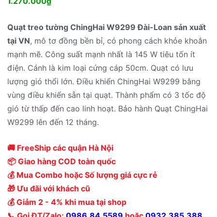
1.270.000
₫
Quạt treo tường ChingHai W9299 Đài-Loan sản xuất
tại VN
, mô tơ đồng bền bỉ, có phong cách khỏe khoắn
mạnh mẽ. Công suất mạnh nhất là 145 W tiêu tốn ít
điện. Cánh là kim loại cứng cáp 50cm. Quạt có lưu
lượng gió thổi lớn. Điều khiển ChingHai W9299 bằng
vùng điều khiển sẵn tại quạt. Thành phẩm có 3 tốc độ
gió từ thấp đến cao linh hoạt. Bảo hành Quạt ChingHai
W9299 lên đến 12 tháng.
🚚 FreeShip các quận Hà Nội
📦 Giao hàng COD toàn quốc
💰 Mua Combo hoặc Số lượng giá cực rẻ
🎁 Ưu đãi với khách cũ
💰 Giảm 2 - 4% khi mua tại shop
📞 Gọi ĐT/Zalo:
0986.84.5589
hoặc
0932.385.388