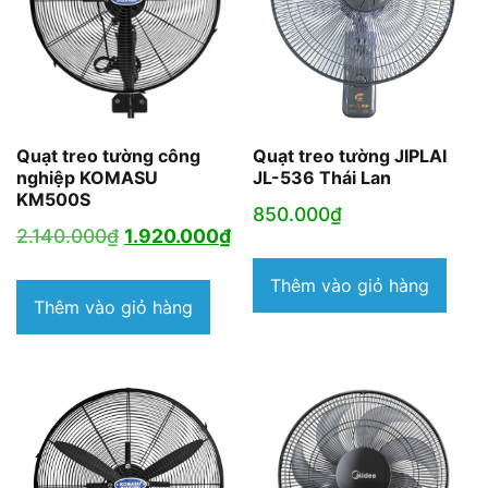
Quạt treo tường công
Quạt treo tường JIPLAI
nghiệp KOMASU
JL-536 Thái Lan
KM500S
850.000
₫
Giá
Giá
2.140.000
₫
1.920.000
₫
gốc
hiện
Thêm vào giỏ hàng
là:
tại
Thêm vào giỏ hàng
2.140.000₫.
là:
1.920.000₫.