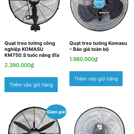
Quạt treo tường công
Quạt treo tường Komasu
nghiệp KOMASU
– Báo giá toàn bộ
KM750.S tuốc năng đĩa
1.980.000
₫
2.390.000
₫
Thêm vào giỏ hàng
Thêm vào giỏ hàng
Giảm giá!