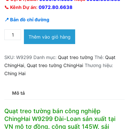
📞 Kênh Dự án:
0972.80.6638
📍 Bản đồ chỉ đường
Quạt
Thêm vào giỏ hàng
treo
tường
SKU:
W9299
Danh mục:
Quạt treo tường
Thẻ:
Quạt
bán
ChingHai
,
Quạt treo tường ChingHai
Thương hiệu:
công
Ching Hai
nghiệp
ChingHai
W9299
Mô tả
Đài-
Loan
Quạt treo tường bán công nghiệp
145W
ChingHai W9299 Đài-Loan sản xuất tại
cánh
VN mô tơ đồng, công suất 145W, sải