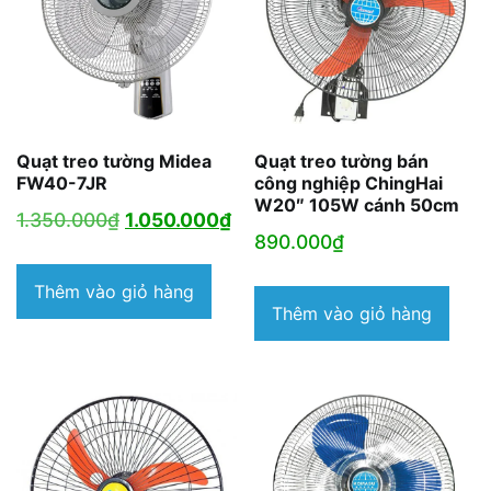
Quạt treo tường Midea
Quạt treo tường bán
FW40-7JR
công nghiệp ChingHai
W20″ 105W cánh 50cm
Giá
Giá
1.350.000
₫
1.050.000
₫
890.000
₫
gốc
hiện
là:
tại
Thêm vào giỏ hàng
Thêm vào giỏ hàng
1.350.000₫.
là:
1.050.000₫.