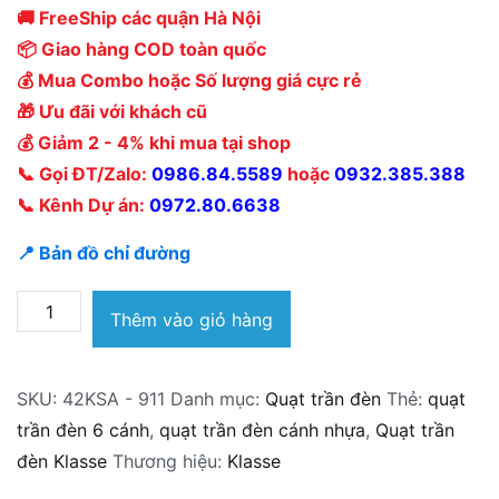
🚚 FreeShip các quận Hà Nội
📦 Giao hàng COD toàn quốc
💰 Mua Combo hoặc Số lượng giá cực rẻ
🎁 Ưu đãi với khách cũ
💰 Giảm 2 - 4% khi mua tại shop
📞 Gọi ĐT/Zalo:
0986.84.5589
hoặc
0932.385.388
📞 Kênh Dự án:
0972.80.6638
📍 Bản đồ chỉ đường
Quạt
Thêm vào giỏ hàng
trần
đèn
SKU:
42KSA - 911
Danh mục:
Quạt trần đèn
Thẻ:
quạt
Klasse
trần đèn 6 cánh
,
quạt trần đèn cánh nhựa
,
Quạt trần
42KSA
đèn Klasse
Thương hiệu:
Klasse
-
911