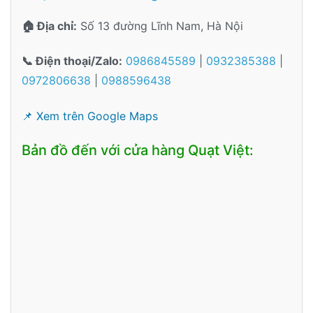
🏠 Địa chỉ:
Số 13 đường Lĩnh Nam, Hà Nội
📞 Điện thoại/Zalo:
0986845589
|
0932385388
|
0972806638
|
0988596438
📌 Xem trên Google Maps
Bản đồ đến với cửa hàng Quạt Việt: