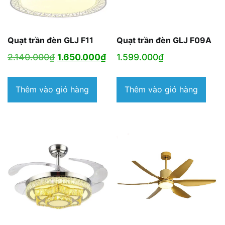
Quạt trần đèn GLJ F11
Quạt trần đèn GLJ F09A
Giá
Giá
2.140.000
₫
1.650.000
₫
1.599.000
₫
gốc
hiện
là:
tại
Thêm vào giỏ hàng
Thêm vào giỏ hàng
2.140.000₫.
là:
1.650.000₫.