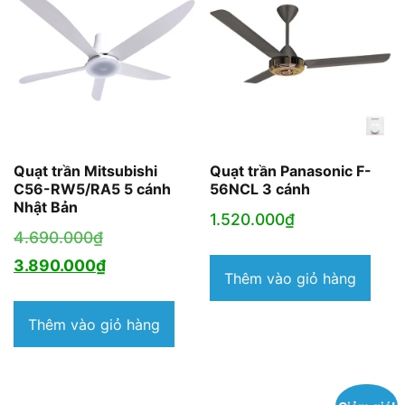
Quạt trần Mitsubishi
Quạt trần Panasonic F-
C56-RW5/RA5 5 cánh
56NCL 3 cánh
Nhật Bản
1.520.000
₫
Giá
4.690.000
₫
gốc
Giá
3.890.000
₫
Thêm vào giỏ hàng
là:
hiện
4.690.000₫.
tại
Thêm vào giỏ hàng
là:
3.890.000₫.