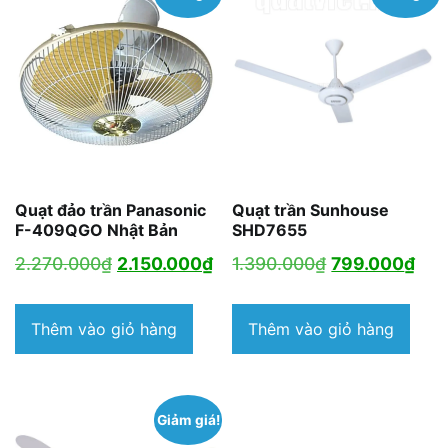
Quạt đảo trần Panasonic
Quạt trần Sunhouse
F-409QGO Nhật Bản
SHD7655
Giá
Giá
Giá
Giá
2.270.000
₫
2.150.000
₫
1.390.000
₫
799.000
₫
gốc
hiện
gốc
hiệ
là:
tại
là:
tại
Thêm vào giỏ hàng
Thêm vào giỏ hàng
2.270.000₫.
là:
1.390.000₫.
là:
2.150.000₫.
799
Giảm giá!