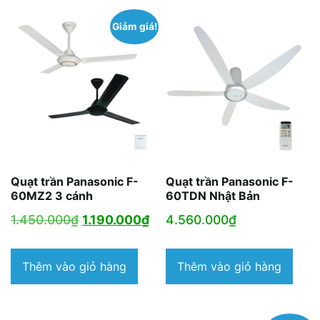
Giảm giá!
Quạt trần Panasonic F-
Quạt trần Panasonic F-
60MZ2 3 cánh
60TDN Nhật Bản
Giá
Giá
1.450.000
₫
1.190.000
₫
4.560.000
₫
gốc
hiện
là:
tại
Thêm vào giỏ hàng
Thêm vào giỏ hàng
1.450.000₫.
là:
1.190.000₫.