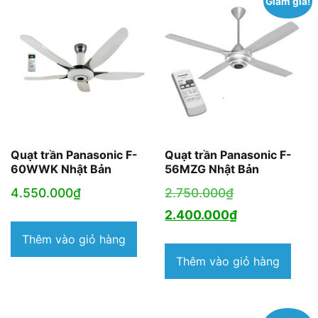
Giảm giá!
Quạt trần Panasonic F-
Quạt trần Panasonic F-
60WWK Nhật Bản
56MZG Nhật Bản
Giá
4.550.000
₫
2.750.000
₫
gốc
Giá
2.400.000
₫
là:
hiện
Thêm vào giỏ hàng
2.750.000₫.
tại
Thêm vào giỏ hàng
là:
2.400.000₫.