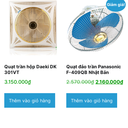
Giảm giá!
Quạt trần hộp Daeki DK
Quạt đảo trần Panasonic
301VT
F-409QB Nhật Bản
Giá
G
3.150.000
₫
2.570.000
₫
2.160.000
₫
gốc
h
là:
tạ
Thêm vào giỏ hàng
Thêm vào giỏ hàng
2.570.000₫.
là
2