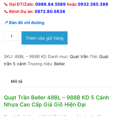
📞 Gọi ĐT/Zalo:
0986.84.5589
hoặc
0932.385.388
📞 Kênh Dự án:
0972.80.6638
📍 Bản đồ chỉ đường
Quạt
Thêm vào giỏ hàng
trần
Beller
SKU:
48BL – 988B KD
Danh mục:
Quạt trần
Thẻ:
Quạt
48BL
trần 5 cánh
Thương hiệu:
Beller
–
988B
KD
Mô tả
5
cánh
Quạt Trần Beller 48BL – 988B KD 5 Cánh
số
Nhựa Cao Cấp Giả Giỗ Hiện Đại
lượng