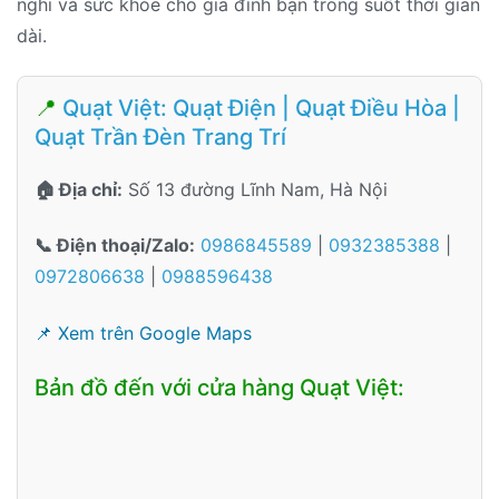
nghi và sức khỏe cho gia đình bạn trong suốt thời gian
dài.
📍
Quạt Việt: Quạt Điện | Quạt Điều Hòa |
Quạt Trần Đèn Trang Trí
🏠 Địa chỉ:
Số 13 đường Lĩnh Nam, Hà Nội
📞 Điện thoại/Zalo:
0986845589
|
0932385388
|
0972806638
|
0988596438
📌 Xem trên Google Maps
Bản đồ đến với cửa hàng Quạt Việt: