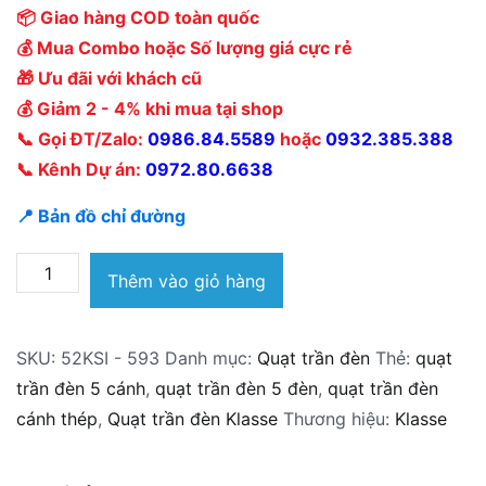
📦 Giao hàng COD toàn quốc
💰 Mua Combo hoặc Số lượng giá cực rẻ
🎁 Ưu đãi với khách cũ
💰 Giảm 2 - 4% khi mua tại shop
📞 Gọi ĐT/Zalo:
0986.84.5589
hoặc
0932.385.388
📞 Kênh Dự án:
0972.80.6638
📍 Bản đồ chỉ đường
Quạt
Thêm vào giỏ hàng
trần
đèn
SKU:
52KSI - 593
Danh mục:
Quạt trần đèn
Thẻ:
quạt
Klasse
trần đèn 5 cánh
,
quạt trần đèn 5 đèn
,
quạt trần đèn
52KSI
cánh thép
,
Quạt trần đèn Klasse
Thương hiệu:
Klasse
-
593
số