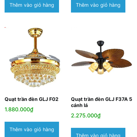
là:
tạ
Thêm vào giỏ hàng
Thêm vào giỏ hàng
2.140.000₫.
là:
1.
Quạt trần đèn GLJ F02
Quạt trần đèn GLJ F37A 5
cánh lá
1.880.000
₫
2.275.000
₫
Thêm vào giỏ hàng
Thêm vào giỏ hàng