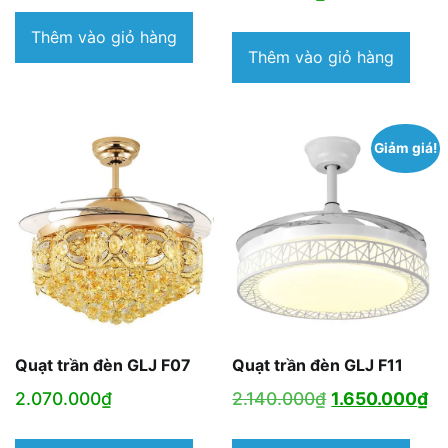
Thêm vào giỏ hàng
Thêm vào giỏ hàng
Giảm giá!
Quạt trần đèn GLJ F07
Quạt trần đèn GLJ F11
Giá
Gi
2.070.000
₫
2.140.000
₫
1.650.000
₫
gốc
hi