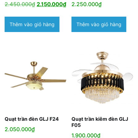
Giá
Giá
2.450.000
₫
2.150.000
₫
2.250.000
₫
gốc
hiện
là:
tại
Thêm vào giỏ hàng
Thêm vào giỏ hàng
2.450.000₫.
là:
2.150.000₫.
Quạt trần đèn GLJ F24
Quạt trần kiêm đèn GLJ
F05
2.050.000
₫
1.900.000
₫