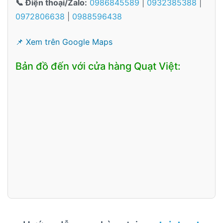
📞 Điện thoại/Zalo:
0986845589
|
0932385388
|
0972806638
|
0988596438
📌 Xem trên Google Maps
Bản đồ đến với cửa hàng Quạt Việt: