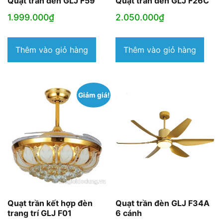
Quạt trần đèn GLJ F59
Quạt trần đèn GLJ F26C
1.999.000
₫
2.050.000
₫
Thêm vào giỏ hàng
Thêm vào giỏ hàng
Giảm giá!
Quạt trần kết hợp đèn
Quạt trần đèn GLJ F34A
trang trí GLJ F01
6 cánh