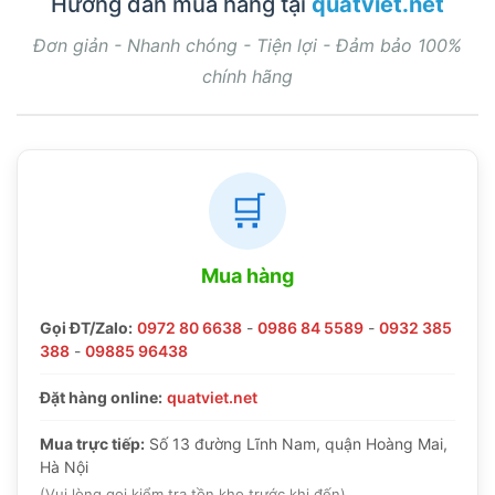
Hướng dẫn mua hàng tại
quatviet.net
Đơn giản - Nhanh chóng - Tiện lợi - Đảm bảo 100%
chính hãng
🛒
Mua hàng
Gọi ĐT/Zalo:
0972 80 6638
-
0986 84 5589
-
0932 385
388
-
09885 96438
Đặt hàng online:
quatviet.net
Mua trực tiếp:
Số 13 đường Lĩnh Nam, quận Hoàng Mai,
Hà Nội
(Vui lòng gọi kiểm tra tồn kho trước khi đến)