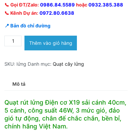
📞 Gọi ĐT/Zalo:
0986.84.5589
hoặc
0932.385.388
📞 Kênh Dự án:
0972.80.6638
📍 Bản đồ chỉ đường
Quạt
Thêm vào giỏ hàng
rút
lửng
SKU:
lửng
Danh mục:
Quạt cây lửng
Điện
cơ
X19
Mô tả
sải
cánh
Quạt rút lửng Điện cơ X19 sải cánh 40cm,
40cm
5 cánh, công suất 46W, 3 mức gió, đảo
số
gió tự động, chân đế chắc chắn, bền bỉ,
lượng
chính hãng Việt Nam.