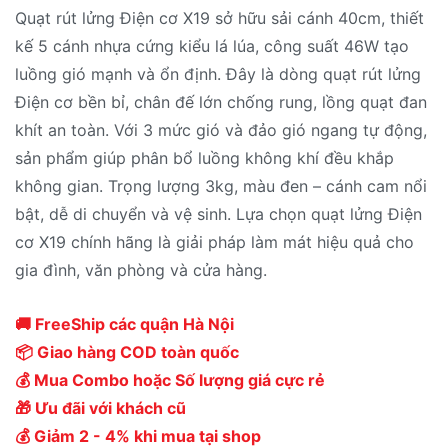
Quạt rút lửng Điện cơ X19 sở hữu sải cánh 40cm, thiết
kế 5 cánh nhựa cứng kiểu lá lúa, công suất 46W tạo
luồng gió mạnh và ổn định. Đây là dòng quạt rút lửng
Điện cơ bền bỉ, chân đế lớn chống rung, lồng quạt đan
khít an toàn. Với 3 mức gió và đảo gió ngang tự động,
sản phẩm giúp phân bổ luồng không khí đều khắp
không gian. Trọng lượng 3kg, màu đen – cánh cam nổi
bật, dễ di chuyển và vệ sinh. Lựa chọn quạt lửng Điện
cơ X19 chính hãng là giải pháp làm mát hiệu quả cho
gia đình, văn phòng và cửa hàng.
🚚 FreeShip các quận Hà Nội
📦 Giao hàng COD toàn quốc
💰 Mua Combo hoặc Số lượng giá cực rẻ
🎁 Ưu đãi với khách cũ
💰 Giảm 2 - 4% khi mua tại shop