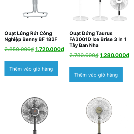
Quạt Lửng Rút Công
Quạt Đứng Taurus
Nghiệp Benny BF 182F
FA3001D Ice Brise 3 in 1
Tây Ban Nha
Giá
Giá
2.850.000
₫
1.720.000
₫
Giá
G
2.780.000
₫
1.280.000
₫
gốc
hiện
gốc
h
là:
tại
Thêm vào giỏ hàng
là:
tạ
Thêm vào giỏ hàng
2.850.000₫.
là:
2.780.000₫.
là
1.720.000₫.
1