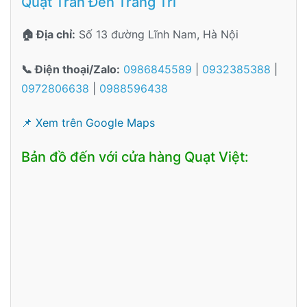
Quạt Trần Đèn Trang Trí
🏠 Địa chỉ:
Số 13 đường Lĩnh Nam, Hà Nội
📞 Điện thoại/Zalo:
0986845589
|
0932385388
|
0972806638
|
0988596438
📌 Xem trên Google Maps
Bản đồ đến với cửa hàng Quạt Việt: