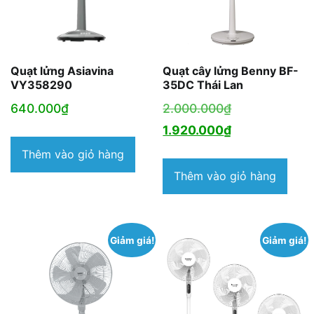
Quạt lửng Asiavina
Quạt cây lửng Benny BF-
VY358290
35DC Thái Lan
Giá
640.000
₫
2.000.000
₫
gốc
Giá
1.920.000
₫
là:
hiện
Thêm vào giỏ hàng
2.000.000₫.
tại
Thêm vào giỏ hàng
là:
1.920.000₫.
Giảm giá!
Giảm giá!