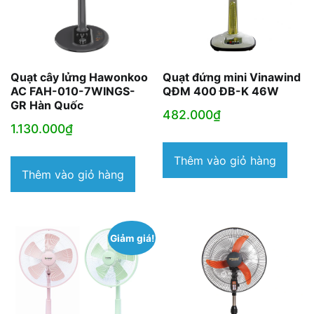
Quạt cây lửng Hawonkoo
Quạt đứng mini Vinawind
AC FAH-010-7WINGS-
QĐM 400 ĐB-K 46W
GR Hàn Quốc
482.000
₫
1.130.000
₫
Thêm vào giỏ hàng
Thêm vào giỏ hàng
Giảm giá!