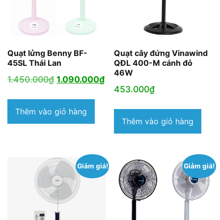
Quạt lửng Benny BF-
Quạt cây đứng Vinawind
45SL Thái Lan
QĐL 400-M cánh đỏ
46W
Giá
Giá
1.450.000
₫
1.090.000
₫
453.000
₫
gốc
hiện
là:
tại
Thêm vào giỏ hàng
Thêm vào giỏ hàng
1.450.000₫.
là:
1.090.000₫.
Giảm giá!
Giảm giá!