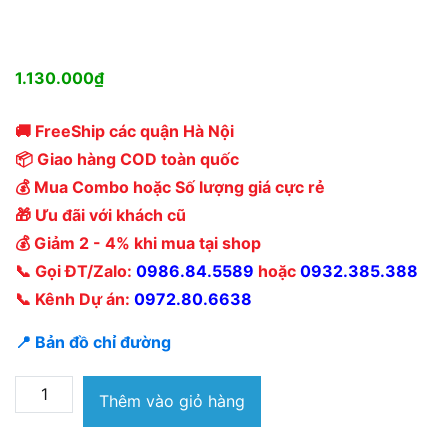
1.130.000
₫
🚚 FreeShip các quận Hà Nội
📦 Giao hàng COD toàn quốc
💰 Mua Combo hoặc Số lượng giá cực rẻ
🎁 Ưu đãi với khách cũ
💰 Giảm 2 - 4% khi mua tại shop
📞 Gọi ĐT/Zalo:
0986.84.5589
hoặc
0932.385.388
📞 Kênh Dự án:
0972.80.6638
📍 Bản đồ chỉ đường
Quạt
Thêm vào giỏ hàng
lửng
Hawonkoo