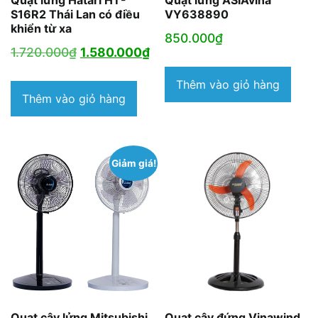
Quạt lửng Hatari HT-
Quạt lửng ASIAvina
S16R2 Thái Lan có điều
VY638890
khiển từ xa
850.000
₫
Giá
Giá
1.720.000
₫
1.580.000
₫
gốc
hiện
Thêm vào giỏ hàng
là:
tại
Thêm vào giỏ hàng
1.720.000₫.
là:
1.580.000₫.
Giảm giá!
Quạt cây lửng Mitsubishi
Quạt cây đứng Vinawind