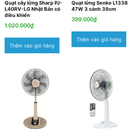
Quạt cây lửng Sharp PJ-
Quạt lửng Senko L1338
L40RV-LG Nhật Bản có
47W 3 cánh 39cm
điều khiển
399.000
₫
1.020.000
₫
Thêm vào giỏ hàng
Thêm vào giỏ hàng