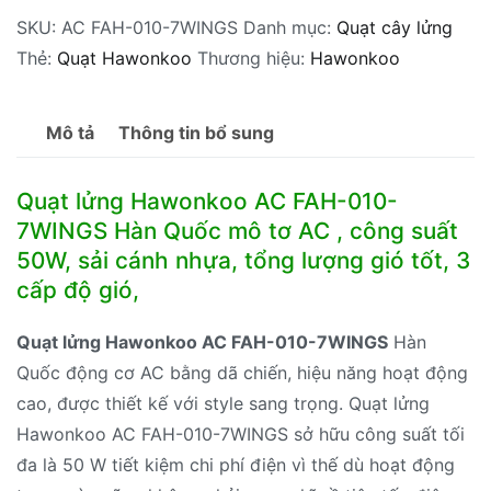
SKU:
AC FAH-010-7WINGS
Danh mục:
Quạt cây lửng
AC
Thẻ:
Quạt Hawonkoo
Thương hiệu:
Hawonkoo
FAH-
010-
7WINGS
Mô tả
Thông tin bổ sung
Hàn
Quốc
Quạt lửng Hawonkoo AC FAH-010-
số
7WINGS Hàn Quốc mô tơ AC , công suất
lượng
50W, sải cánh nhựa, tổng lượng gió tốt, 3
cấp độ gió,
Quạt lửng Hawonkoo AC FAH-010-7WINGS
Hàn
Quốc động cơ AC bằng dã chiến, hiệu năng hoạt động
cao, được thiết kế với style sang trọng. Quạt lửng
Hawonkoo AC FAH-010-7WINGS sở hữu công suất tối
đa là 50 W tiết kiệm chi phí điện vì thế dù hoạt động