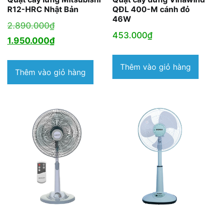
R12-HRC Nhật Bản
QĐL 400-M cánh đỏ
46W
Giá
2.890.000
₫
453.000
₫
gốc
Giá
1.950.000
₫
là:
hiện
Thêm vào giỏ hàng
2.890.000₫.
tại
Thêm vào giỏ hàng
là:
1.950.000₫.