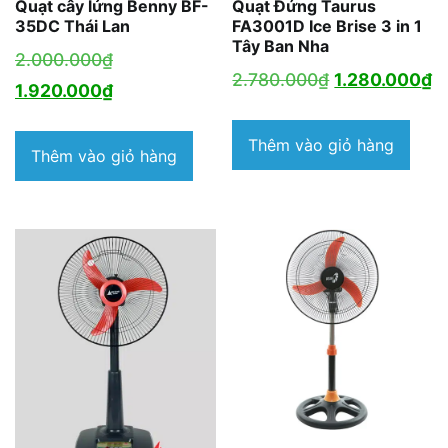
Quạt cây lửng Benny BF-
Quạt Đứng Taurus
35DC Thái Lan
FA3001D Ice Brise 3 in 1
Tây Ban Nha
Giá
2.000.000
₫
Giá
G
2.780.000
₫
1.280.000
₫
gốc
Giá
1.920.000
₫
gốc
h
là:
hiện
là:
tạ
Thêm vào giỏ hàng
2.000.000₫.
tại
Thêm vào giỏ hàng
2.780.000₫.
là
là:
1
1.920.000₫.