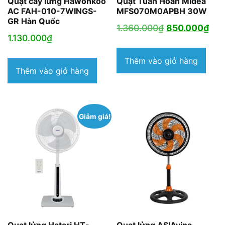
Quạt cây lửng Hawonkoo
Quạt Tuần Hoàn Midea
AC FAH-010-7WINGS-
MFS070M0APBH 30W
GR Hàn Quốc
Giá
Giá
1.360.000
₫
850.000
₫
1.130.000
₫
gốc
hiệ
là:
tại
Thêm vào giỏ hàng
Thêm vào giỏ hàng
1.360.000₫.
là:
850
Giảm giá!