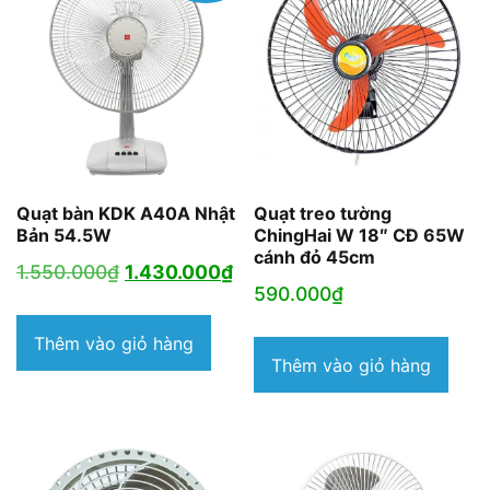
Quạt bàn KDK A40A Nhật
Quạt treo tường
Bản 54.5W
ChingHai W 18″ CĐ 65W
cánh đỏ 45cm
Giá
Giá
1.550.000
₫
1.430.000
₫
590.000
₫
gốc
hiện
là:
tại
Thêm vào giỏ hàng
Thêm vào giỏ hàng
1.550.000₫.
là:
1.430.000₫.