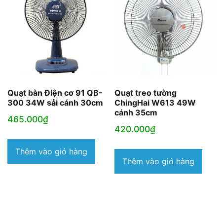
Quạt bàn Điện cơ 91 QB-
Quạt treo tường
300 34W sải cánh 30cm
ChingHai W613 49W
cánh 35cm
465.000
₫
420.000
₫
Thêm vào giỏ hàng
Thêm vào giỏ hàng