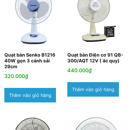
Quạt bàn Senko B1216
Quạt bàn Điện cơ 91 QB-
40W gọn 3 cánh sải
300/AQT 12V ( ắc quy)
29cm
440.000
₫
320.000
₫
Thêm vào giỏ hàng
Thêm vào giỏ hàng