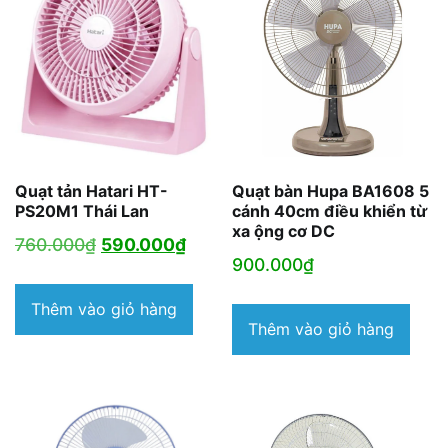
Quạt tản Hatari HT-
Quạt bàn Hupa BA1608 5
PS20M1 Thái Lan
cánh 40cm điều khiển từ
xa ộng cơ DC
Giá
Giá
760.000
₫
590.000
₫
900.000
₫
gốc
hiện
là:
tại
Thêm vào giỏ hàng
Thêm vào giỏ hàng
760.000₫.
là:
590.000₫.