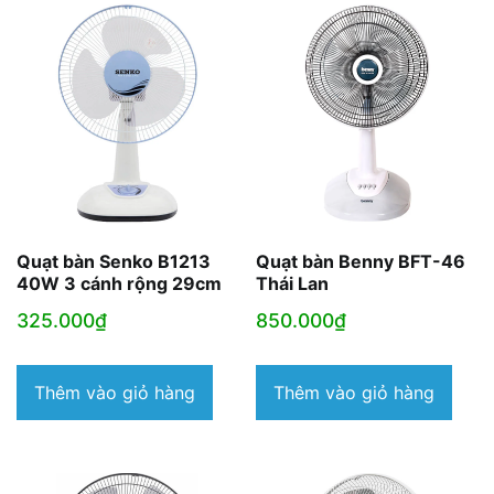
Quạt bàn Senko B1213
Quạt bàn Benny BFT-46
40W 3 cánh rộng 29cm
Thái Lan
325.000
₫
850.000
₫
Thêm vào giỏ hàng
Thêm vào giỏ hàng