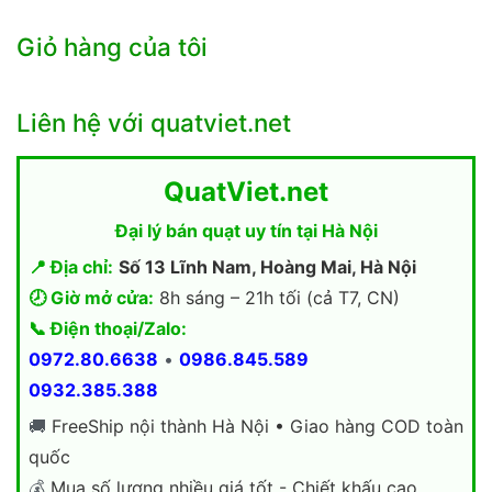
Giỏ hàng của tôi
Liên hệ với quatviet.net
QuatViet.net
Đại lý bán quạt uy tín tại Hà Nội
📍 Địa chỉ:
Số 13 Lĩnh Nam, Hoàng Mai, Hà Nội
🕗 Giờ mở cửa:
8h sáng – 21h tối (cả T7, CN)
📞 Điện thoại/Zalo:
0972.80.6638
•
0986.845.589
0932.385.388
🚚
FreeShip nội thành Hà Nội • Giao hàng COD toàn
quốc
💰
Mua số lượng nhiều giá tốt - Chiết khấu cao