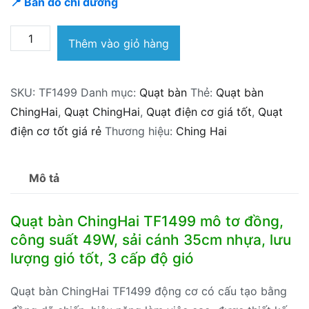
📍 Bản đồ chỉ đường
Quạt
Thêm vào giỏ hàng
bàn
ChingHai
SKU:
TF1499
Danh mục:
Quạt bàn
Thẻ:
Quạt bàn
TF1499
ChingHai
,
Quạt ChingHai
,
Quạt điện cơ giá tốt
,
Quạt
Đài-
điện cơ tốt giá rẻ
Thương hiệu:
Ching Hai
Loan
49W
cánh
Mô tả
35cm
số
Quạt bàn ChingHai TF1499 mô tơ đồng,
lượng
công suất 49W, sải cánh 35cm nhựa, lưu
lượng gió tốt, 3 cấp độ gió
Quạt bàn ChingHai TF1499 động cơ có cấu tạo bằng