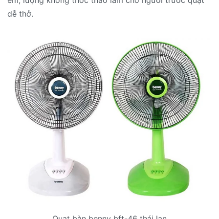
dễ thở.
Quạt bàn benny bft-46 thái lan