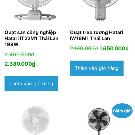
Quạt sàn công nghiệp
Quạt treo tường Hatari
Hatari IT22M1 Thái Lan
IW18M1 Thái Lan
199W
Giá
Gi
2.190.000
₫
1.650.000
₫
Giá
2.460.000
₫
gốc
hi
gốc
Giá
2.380.000
₫
là:
tại
Thêm vào giỏ hàng
là:
hiện
2.190.000₫.
là:
2.460.000₫.
tại
Thêm vào giỏ hàng
1.
là:
2.380.000₫.
Giảm giá!