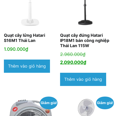
Quạt cây lửng Hatari
Quạt cây đứng Hatari
S16M1 Thái Lan
IP18M1 bán công nghiệp
Thái Lan 115W
1.090.000
₫
Giá
2.960.000
₫
gốc
Giá
2.090.000
₫
Thêm vào giỏ hàng
là:
hiện
2.960.000₫.
tại
Thêm vào giỏ hàng
là:
2.090.000₫.
Giảm giá!
Giảm giá!