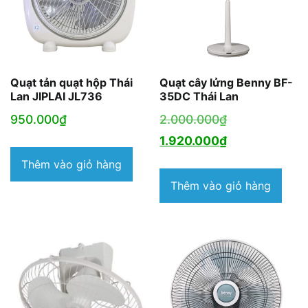
Quạt tản quạt hộp Thái
Quạt cây lửng Benny BF-
Lan JIPLAI JL736
35DC Thái Lan
Giá
950.000
₫
2.000.000
₫
gốc
Giá
1.920.000
₫
là:
hiện
Thêm vào giỏ hàng
2.000.000₫.
tại
Thêm vào giỏ hàng
là:
1.920.000₫.