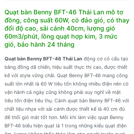
lượng
Quạt bàn Benny BFT-46 Thái Lan mô tơ
đồng, công suất 60W, có đảo gió, có thay
đổi độ cao, sải cánh 40cm, lượng gió
60m3/phút, lồng quạt hợp kim, 3 mức
gió, bảo hành 24 tháng
Quạt bàn Benny BFT-46 Thái Lan
động cơ có cấu tạo
bằng đồng dã chiến, hiệu suất thực thi cao, được thiết
kế với style vững chãi. Quạt Benny BFT-46 mang công
suất lớn nhất là 60 W tiêu tốn không nhiều điện nên có
vận hành cả ngày cũng không phải suy nghĩ về mặt
tiêu tốn điện tiêu thụ. Cánh quạt bàn Benny BFT-46 với
chất liệu nhựa với sải cánh được thiết kế là 40 cm đủ
để thổi gió mát tốt hơn. Mỗi khi làm việc quạt Benny
BFT-46 biểu hiện quạt là 1 trong những kiểu quạt điện
êm, lượng không thốc tháo làm cho người trước quạt