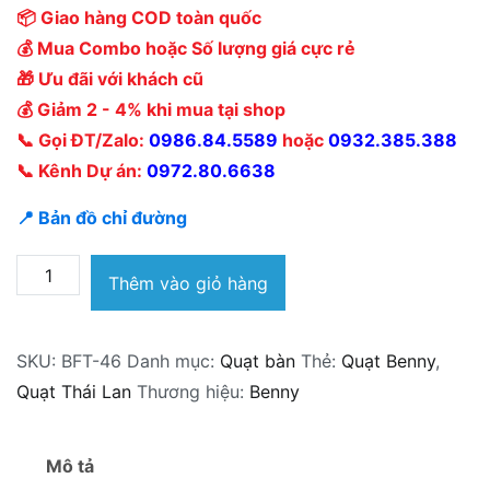
📦 Giao hàng COD toàn quốc
💰 Mua Combo hoặc Số lượng giá cực rẻ
🎁 Ưu đãi với khách cũ
💰 Giảm 2 - 4% khi mua tại shop
📞 Gọi ĐT/Zalo:
0986.84.5589
hoặc
0932.385.388
📞 Kênh Dự án:
0972.80.6638
📍 Bản đồ chỉ đường
Quạt
Thêm vào giỏ hàng
bàn
Benny
SKU:
BFT-46
Danh mục:
Quạt bàn
Thẻ:
Quạt Benny
,
BFT-
Quạt Thái Lan
Thương hiệu:
Benny
46
Thái
Lan
Mô tả
số