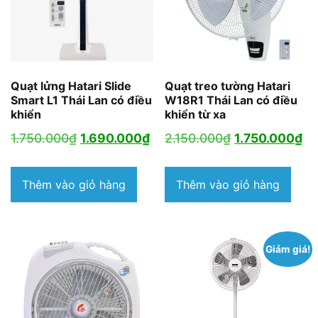
Quạt lửng Hatari Slide
Quạt treo tường Hatari
Smart L1 Thái Lan có điều
W18R1 Thái Lan có điều
khiển
khiển từ xa
Giá
Giá
Giá
Gi
1.750.000
₫
1.690.000
₫
2.150.000
₫
1.750.000
₫
gốc
hiện
gốc
hi
là:
tại
là:
tại
Thêm vào giỏ hàng
Thêm vào giỏ hàng
1.750.000₫.
là:
2.150.000₫.
là:
1.690.000₫.
1.
Giảm giá!