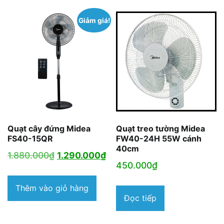
980.000₫.
850
Giảm giá!
Quạt cây đứng Midea
Quạt treo tường Midea
FS40-15QR
FW40-24H 55W cánh
40cm
Giá
Giá
1.880.000
₫
1.290.000
₫
450.000
₫
gốc
hiện
là:
tại
Thêm vào giỏ hàng
Đọc tiếp
1.880.000₫.
là:
1.290.000₫.