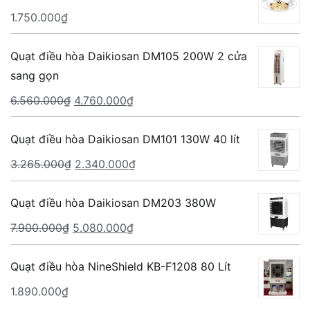
1.750.000
₫
Quạt điều hòa Daikiosan DM105 200W 2 cửa
sang gọn
Giá
Giá
6.560.000
₫
4.760.000
₫
gốc
hiện
là:
tại
Quạt điều hòa Daikiosan DM101 130W 40 lít
6.560.000₫.
là:
Giá
Giá
3.265.000
₫
2.340.000
₫
4.760.000₫.
gốc
hiện
là:
tại
Quạt điều hòa Daikiosan DM203 380W
3.265.000₫.
là:
Giá
Giá
7.900.000
₫
5.080.000
₫
2.340.000₫.
gốc
hiện
là:
tại
Quạt điều hòa NineShield KB-F1208 80 Lít
7.900.000₫.
là:
1.890.000
₫
5.080.000₫.