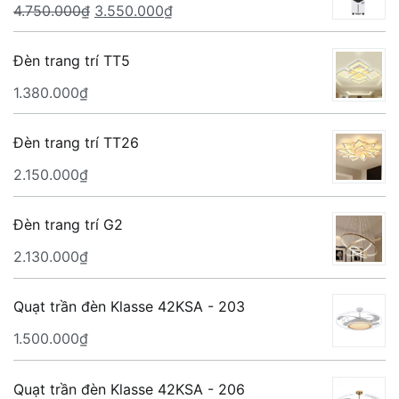
Giá
Giá
4.750.000
₫
3.550.000
₫
gốc
hiện
là:
tại
Đèn trang trí TT5
4.750.000₫.
là:
1.380.000
₫
3.550.000₫.
Đèn trang trí TT26
2.150.000
₫
Đèn trang trí G2
2.130.000
₫
Quạt trần đèn Klasse 42KSA - 203
1.500.000
₫
Quạt trần đèn Klasse 42KSA - 206