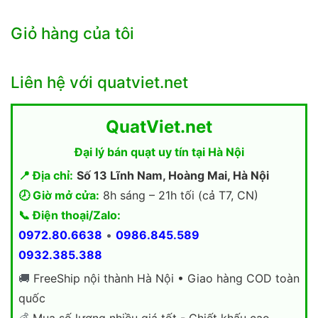
Giỏ hàng của tôi
Liên hệ với quatviet.net
QuatViet.net
Đại lý bán quạt uy tín tại Hà Nội
📍 Địa chỉ:
Số 13 Lĩnh Nam, Hoàng Mai, Hà Nội
🕗 Giờ mở cửa:
8h sáng – 21h tối (cả T7, CN)
📞 Điện thoại/Zalo:
0972.80.6638
•
0986.845.589
0932.385.388
🚚
FreeShip nội thành Hà Nội • Giao hàng COD toàn
quốc
💰
Mua số lượng nhiều giá tốt - Chiết khấu cao