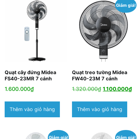
Giảm giá!
Quạt cây đứng Midea
Quạt treo tường Midea
FS40-23MR 7 cánh
FW40-23M 7 cánh
Giá
Gi
1.600.000
₫
1.320.000
₫
1.100.000
₫
gốc
hi
là:
tại
Thêm vào giỏ hàng
Thêm vào giỏ hàng
1.320.000₫.
là:
1.
Giảm giá!
Giảm giá!