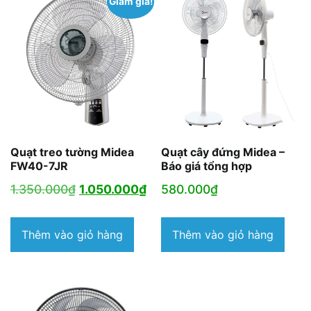
Giảm giá!
Quạt treo tường Midea
Quạt cây đứng Midea –
FW40-7JR
Báo giá tổng hợp
Giá
Giá
1.350.000
₫
1.050.000
₫
580.000
₫
gốc
hiện
là:
tại
Thêm vào giỏ hàng
Thêm vào giỏ hàng
1.350.000₫.
là:
1.050.000₫.