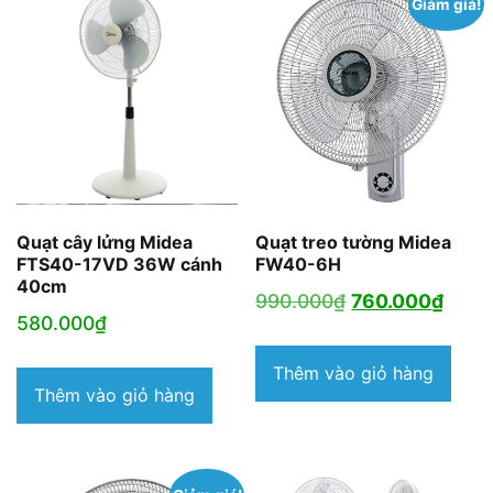
Giảm giá!
Quạt cây lửng Midea
Quạt treo tường Midea
FTS40-17VD 36W cánh
FW40-6H
40cm
Giá
Giá
990.000
₫
760.000
₫
580.000
₫
gốc
hiện
là:
tại
Thêm vào giỏ hàng
Thêm vào giỏ hàng
990.000₫.
là:
760.