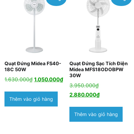
Quạt Đứng Midea FS40-
Quạt Đứng Sạc Tích Điện
18C 50W
Midea MFS18ODOBPW
30W
Giá
Giá
1.630.000
₫
1.050.000
₫
Giá
3.950.000
₫
gốc
hiện
gốc
Giá
2.880.000
₫
là:
tại
Thêm vào giỏ hàng
là:
hiện
1.630.000₫.
là:
3.950.000₫.
tại
Thêm vào giỏ hàng
1.050.000₫.
là:
2.880.000₫.