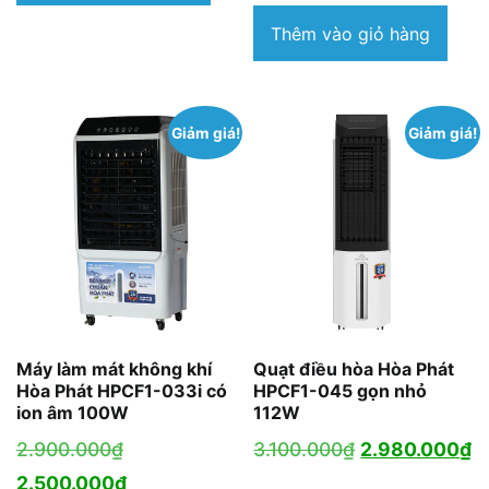
2.190.000₫.
là:
6.200.000₫.
tại
Thêm vào giỏ hàng
1.950.000₫.
là:
4.850.000₫.
Giảm giá!
Giảm giá!
Máy làm mát không khí
Quạt điều hòa Hòa Phát
Hòa Phát HPCF1-033i có
HPCF1-045 gọn nhỏ
ion âm 100W
112W
Giá
Giá
G
2.900.000
₫
3.100.000
₫
2.980.000
₫
gốc
Giá
gốc
h
2.500.000
₫