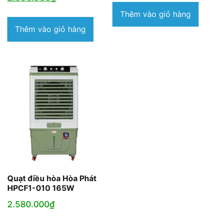
là:
hiện
là:
tạ
Thêm vào giỏ hàng
2.900.000₫.
tại
3.100.000₫.
là
Thêm vào giỏ hàng
là:
2
2.500.000₫.
Quạt điều hòa Hòa Phát
HPCF1-010 165W
2.580.000
₫