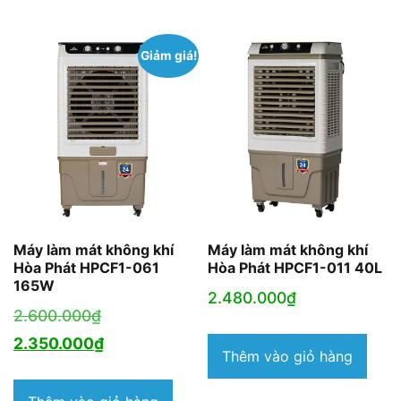
2.500.000₫.
2.590.000₫.
Giảm giá!
Máy làm mát không khí
Máy làm mát không khí
Hòa Phát HPCF1-061
Hòa Phát HPCF1-011 40L
165W
2.480.000
₫
Giá
2.600.000
₫
gốc
Giá
2.350.000
₫
Thêm vào giỏ hàng
là:
hiện
2.600.000₫.
tại