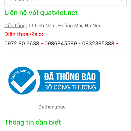
kiếm
Liên hệ với quatviet.net
cho:
Cửa hàng:
13 Lĩnh Nam, Hoàng Mai, Hà Nội.
Điện thoại/Zalo:
0972.80.6638
-
0986845589
-
0932385388
-
Dathongbao
Thông tin cần biết