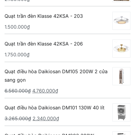
Quạt trần đèn Klasse 42KSA - 203
1.500.000
₫
Quạt trần đèn Klasse 42KSA - 206
1.750.000
₫
Quạt điều hòa Daikiosan DM105 200W 2 cửa
sang gọn
Giá
Giá
6.560.000
₫
4.760.000
₫
gốc
hiện
là:
tại
Quạt điều hòa Daikiosan DM101 130W 40 lít
6.560.000₫.
là:
Giá
Giá
3.265.000
₫
2.340.000
₫
4.760.000₫.
gốc
hiện