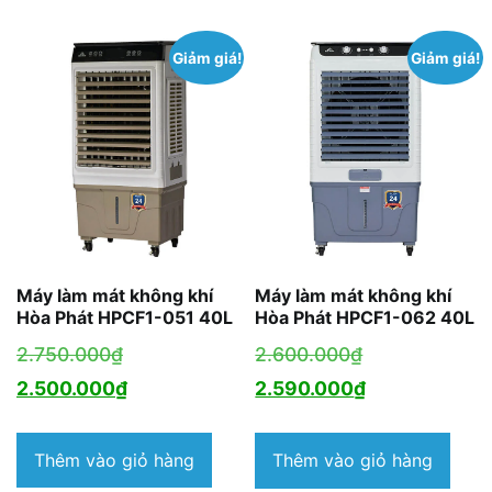
Giảm giá!
Giảm giá!
Máy làm mát không khí
Máy làm mát không khí
Hòa Phát HPCF1-051 40L
Hòa Phát HPCF1-062 40L
Giá
Giá
2.750.000
₫
2.600.000
₫
gốc
Giá
gốc
Giá
2.500.000
₫
2.590.000
₫
là:
hiện
là:
hiện
2.750.000₫.
tại
2.600.000₫.
tại
Thêm vào giỏ hàng
Thêm vào giỏ hàng
là:
là: