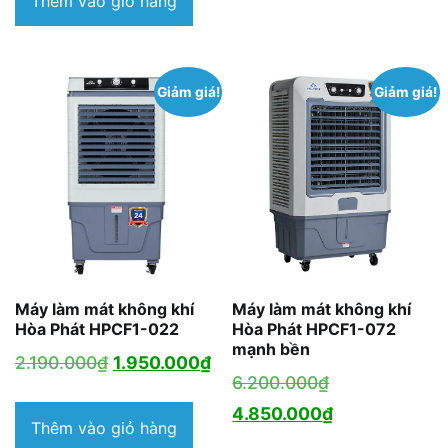
Thêm vào giỏ hàng
là:
2.350.000₫.
Giảm giá!
Giảm giá!
Máy làm mát không khí
Máy làm mát không khí
Hòa Phát HPCF1-022
Hòa Phát HPCF1-072
mạnh bền
Giá
Giá
2.190.000
₫
1.950.000
₫
Giá
6.200.000
₫
gốc
hiện
gốc
Giá
4.850.000
₫
là:
tại
Thêm vào giỏ hàng
là:
hiện