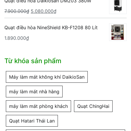
là:
tại
Quạt điều hòa Daikiosan DM203 380W
3.265.000₫.
là:
Giá
Giá
7.900.000
₫
5.080.000
₫
2.340.000₫.
gốc
hiện
là:
tại
Quạt điều hòa NineShield KB-F1208 80 Lít
7.900.000₫.
là:
1.890.000
₫
5.080.000₫.
Từ khóa sản phẩm
Máy làm mát không khí DaikioSan
máy làm mát nhà hàng
máy làm mát phòng khách
Quạt ChingHai
Quạt Hatari Thái Lan