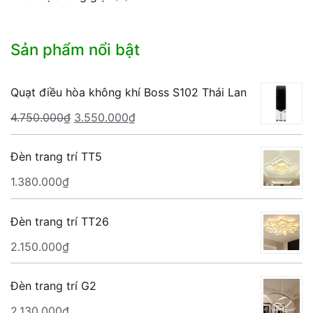
Sản phẩm nổi bật
Quạt điều hòa không khí Boss S102 Thái Lan
Giá
Giá
4.750.000
₫
3.550.000
₫
gốc
hiện
là:
tại
Đèn trang trí TT5
4.750.000₫.
là:
1.380.000
₫
3.550.000₫.
Đèn trang trí TT26
2.150.000
₫
Đèn trang trí G2
2.130.000
₫