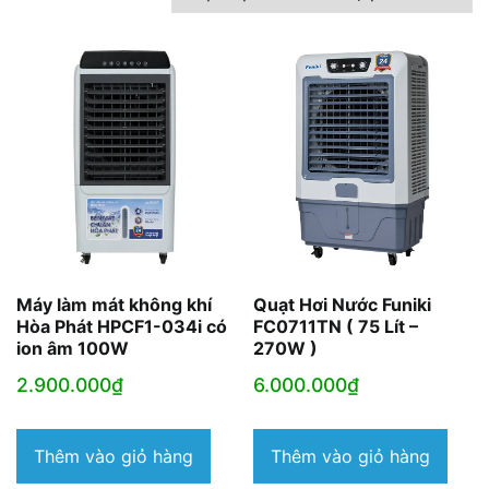
theo
mức
độ
phổ
biến
Máy làm mát không khí
Quạt Hơi Nước Funiki
Hòa Phát HPCF1-034i có
FC0711TN ( 75 Lít –
ion âm 100W
270W )
2.900.000
₫
6.000.000
₫
Thêm vào giỏ hàng
Thêm vào giỏ hàng