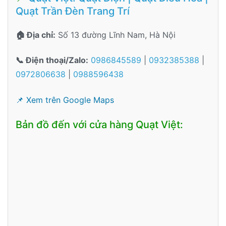
Quạt Trần Đèn Trang Trí
🏠 Địa chỉ:
Số 13 đường Lĩnh Nam, Hà Nội
📞 Điện thoại/Zalo:
0986845589
|
0932385388
|
0972806638
|
0988596438
📌 Xem trên Google Maps
Bản đồ đến với cửa hàng Quạt Việt: