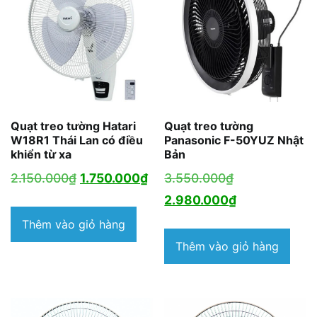
Quạt treo tường Hatari
Quạt treo tường
W18R1 Thái Lan có điều
Panasonic F-50YUZ Nhật
khiển từ xa
Bản
Giá
Giá
Giá
2.150.000
₫
1.750.000
₫
3.550.000
₫
gốc
hiện
gốc
Giá
2.980.000
₫
là:
tại
là:
hiện
Thêm vào giỏ hàng
2.150.000₫.
là:
3.550.000₫.
tại
Thêm vào giỏ hàng
1.750.000₫.
là:
2.980.000₫.