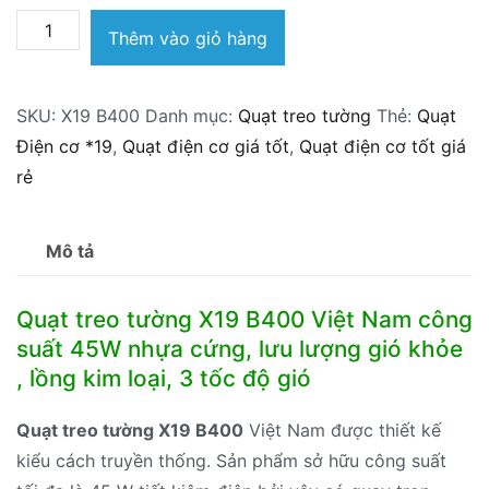
Quạt
Thêm vào giỏ hàng
treo
tường
SKU:
X19 B400
Danh mục:
Quạt treo tường
Thẻ:
Quạt
X19
Điện cơ *19
,
Quạt điện cơ giá tốt
,
Quạt điện cơ tốt giá
B400
rẻ
Việt
Nam
số
Mô tả
lượng
Quạt treo tường X19 B400 Việt Nam công
suất 45W nhựa cứng, lưu lượng gió khỏe
, lồng kim loại, 3 tốc độ gió
Quạt treo tường X19 B400
Việt Nam được thiết kế
kiểu cách truyền thống. Sản phẩm sở hữu công suất