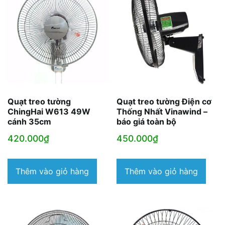
Quạt treo tường
Quạt treo tường Điện cơ
ChingHai W613 49W
Thống Nhất Vinawind –
cánh 35cm
báo giá toàn bộ
420.000
₫
450.000
₫
Thêm vào giỏ hàng
Thêm vào giỏ hàng