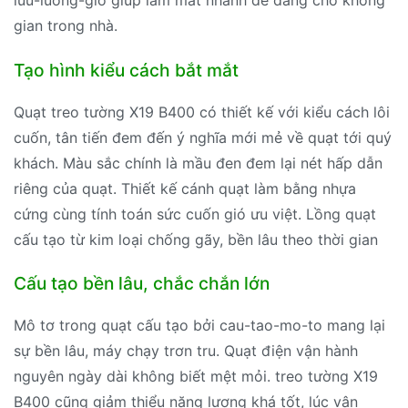
luu-luong-gio giúp làm mát nhanh dễ dàng cho không
gian trong nhà.
Tạo hình kiểu cách bắt mắt
Quạt treo tường X19 B400 có thiết kế với kiểu cách lôi
cuốn, tân tiến đem đến ý nghĩa mới mẻ về quạt tới quý
khách. Màu sắc chính là mầu đen đem lại nét hấp dẫn
riêng của quạt. Thiết kế cánh quạt làm bằng nhựa
cứng cùng tính toán sức cuốn gió ưu việt. Lồng quạt
cấu tạo từ kim loại chống gãy, bền lâu theo thời gian
Cấu tạo bền lâu, chắc chắn lớn
Mô tơ trong quạt cấu tạo bởi cau-tao-mo-to mang lại
sự bền lâu, máy chạy trơn tru. Quạt điện vận hành
nguyên ngày dài không biết mệt mỏi. treo tường X19
B400 cũng giảm thiểu năng lượng khá tốt, lúc vận