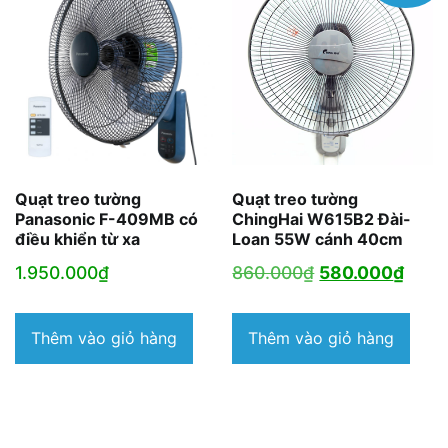
Quạt treo tường
Quạt treo tường
Panasonic F-409MB có
ChingHai W615B2 Đài-
điều khiển từ xa
Loan 55W cánh 40cm
Giá
Giá
1.950.000
₫
860.000
₫
580.000
₫
gốc
hiện
là:
tại
Thêm vào giỏ hàng
Thêm vào giỏ hàng
860.000₫.
là:
580.