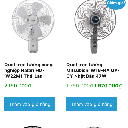
Giảm giá!
Quạt treo tường công
Quạt treo tường
nghiệp Hatari HD-
Mitsubishi W16-RA GY-
IW22M1 Thái Lan
CY Nhật Bản 47W
Giá
Gi
2.150.000
₫
1.750.000
₫
1.670.000
₫
gốc
hi
là:
tại
Thêm vào giỏ hàng
Thêm vào giỏ hàng
1.750.000₫.
là:
1.