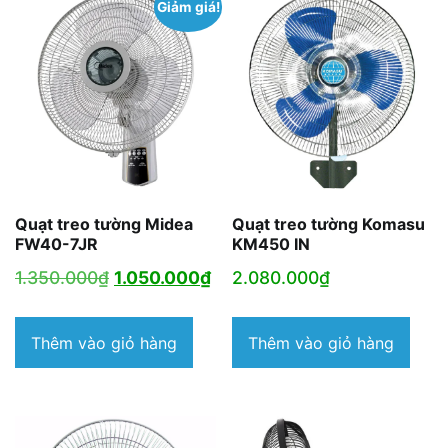
Giảm giá!
Quạt treo tường Midea
Quạt treo tường Komasu
FW40-7JR
KM450 IN
Giá
Giá
1.350.000
₫
1.050.000
₫
2.080.000
₫
gốc
hiện
là:
tại
Thêm vào giỏ hàng
Thêm vào giỏ hàng
1.350.000₫.
là:
1.050.000₫.