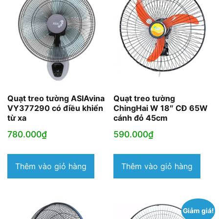
Quạt treo tường ASIAvina
Quạt treo tường
VY377290 có điều khiển
ChingHai W 18″ CĐ 65W
từ xa
cánh đỏ 45cm
780.000
₫
590.000
₫
Thêm vào giỏ hàng
Thêm vào giỏ hàng
Giảm giá!