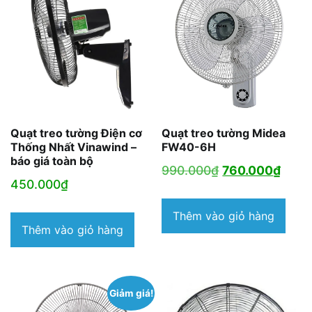
Quạt treo tường Điện cơ
Quạt treo tường Midea
Thống Nhất Vinawind –
FW40-6H
báo giá toàn bộ
Giá
Giá
990.000
₫
760.000
₫
450.000
₫
gốc
hiện
là:
tại
Thêm vào giỏ hàng
Thêm vào giỏ hàng
990.000₫.
là:
760.
Giảm giá!