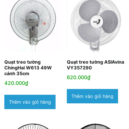
Quạt treo tường
Quạt treo tường ASIAvina
ChingHai W613 49W
VY357290
cánh 35cm
620.000
₫
420.000
₫
Thêm vào giỏ hàng
Thêm vào giỏ hàng