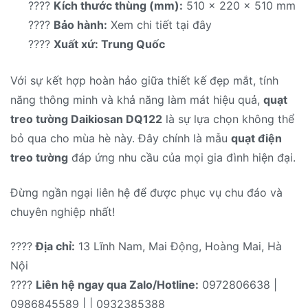
????
Kích thước thùng (mm):
510 x 220 x 510 mm
????
Bảo hành:
Xem chi tiết tại đây
????
Xuất xứ: Trung Quốc
Với sự kết hợp hoàn hảo giữa thiết kế đẹp mắt, tính
năng thông minh và khả năng làm mát hiệu quả,
quạt
treo tường Daikiosan DQ122
là sự lựa chọn không thể
bỏ qua cho mùa hè này. Đây chính là mẫu
quạt điện
treo tường
đáp ứng nhu cầu của mọi gia đình hiện đại.
Đừng ngần ngại liên hệ để được phục vụ chu đáo và
chuyên nghiệp nhất!
????
Địa chỉ:
13 Lĩnh Nam, Mai Động, Hoàng Mai, Hà
Nội
????
Liên hệ ngay qua Zalo/Hotline:
0972806638 |
0986845589 | | 0932385388