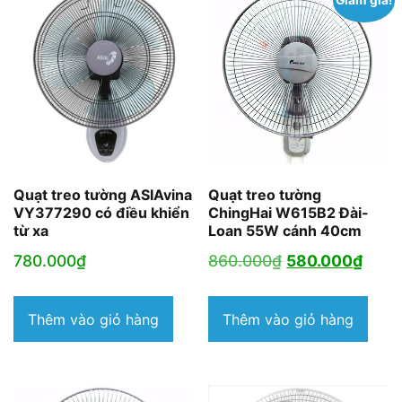
Quạt treo tường ASIAvina
Quạt treo tường
VY377290 có điều khiển
ChingHai W615B2 Đài-
từ xa
Loan 55W cánh 40cm
Giá
Giá
780.000
₫
860.000
₫
580.000
₫
gốc
hiện
là:
tại
Thêm vào giỏ hàng
Thêm vào giỏ hàng
860.000₫.
là:
580.