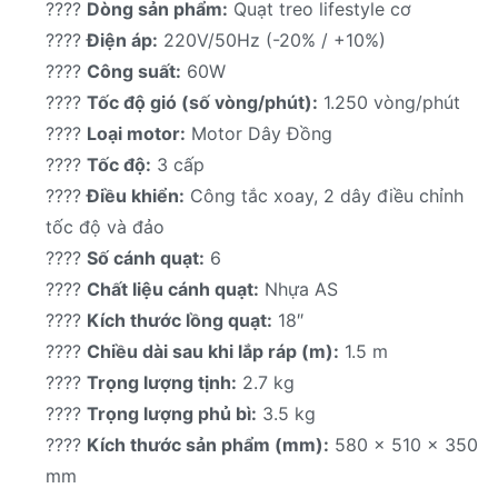
????
Dòng sản phẩm:
Quạt treo lifestyle cơ
????
Điện áp:
220V/50Hz (-20% / +10%)
????
Công suất:
60W
????
Tốc độ gió (số vòng/phút):
1.250 vòng/phút
????
Loại motor:
Motor Dây Đồng
????
Tốc độ:
3 cấp
????
Điều khiển:
Công tắc xoay, 2 dây điều chỉnh
tốc độ và đảo
????
Số cánh quạt:
6
????
Chất liệu cánh quạt:
Nhựa AS
????
Kích thước lồng quạt:
18″
????
Chiều dài sau khi lắp ráp (m):
1.5 m
????
Trọng lượng tịnh:
2.7 kg
????
Trọng lượng phủ bì:
3.5 kg
????
Kích thước sản phẩm (mm):
580 x 510 x 350
mm