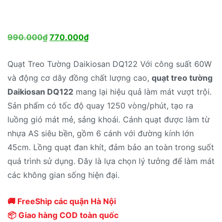
Giá
Giá
990.000
₫
770.000
₫
gốc
hiện
Quạt Treo Tường Daikiosan DQ122 Với công suất 60W
là:
tại
và động cơ dây đồng chất lượng cao,
quạt treo tường
990.000₫.
là:
Daikiosan DQ122
mang lại hiệu quả làm mát vượt trội.
770.000₫.
Sản phẩm có tốc độ quay 1250 vòng/phút, tạo ra
luồng gió mát mẻ, sảng khoái. Cánh quạt được làm từ
nhựa AS siêu bền, gồm 6 cánh với đường kính lớn
45cm. Lồng quạt đan khít, đảm bảo an toàn trong suốt
quá trình sử dụng. Đây là lựa chọn lý tưởng để làm mát
các không gian sống hiện đại.
🚚 FreeShip các quận Hà Nội
📦 Giao hàng COD toàn quốc