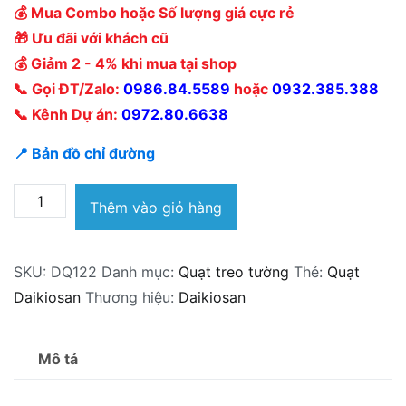
💰 Mua Combo hoặc Số lượng giá cực rẻ
🎁 Ưu đãi với khách cũ
💰 Giảm 2 - 4% khi mua tại shop
📞 Gọi ĐT/Zalo:
0986.84.5589
hoặc
0932.385.388
📞 Kênh Dự án:
0972.80.6638
📍 Bản đồ chỉ đường
Quạt
Thêm vào giỏ hàng
Treo
Tường
SKU:
DQ122
Danh mục:
Quạt treo tường
Thẻ:
Quạt
Daikiosan
Daikiosan
Thương hiệu:
Daikiosan
DQ122
số
lượng
Mô tả