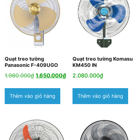
Quạt treo tường
Quạt treo tường Komasu
Panasonic F-409UGO
KM450 IN
Giá
Giá
1.980.000
₫
1.650.000
₫
2.080.000
₫
gốc
hiện
là:
tại
Thêm vào giỏ hàng
Thêm vào giỏ hàng
1.980.000₫.
là:
1.650.000₫.