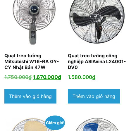
Quạt treo tường
Quạt treo tường công
Mitsubishi W16-RA GY-
nghiệp ASIAvina L24001-
CY Nhật Bản 47W
DV0
Giá
Giá
1.750.000
₫
1.670.000
₫
1.580.000
₫
gốc
hiện
là:
tại
Thêm vào giỏ hàng
Thêm vào giỏ hàng
1.750.000₫.
là:
1.670.000₫.
Giảm giá!