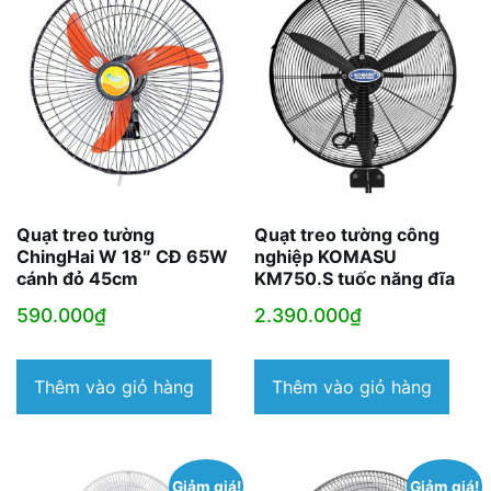
Quạt treo tường
Quạt treo tường công
ChingHai W 18″ CĐ 65W
nghiệp KOMASU
cánh đỏ 45cm
KM750.S tuốc năng đĩa
590.000
₫
2.390.000
₫
Thêm vào giỏ hàng
Thêm vào giỏ hàng
Giảm giá!
Giảm giá!