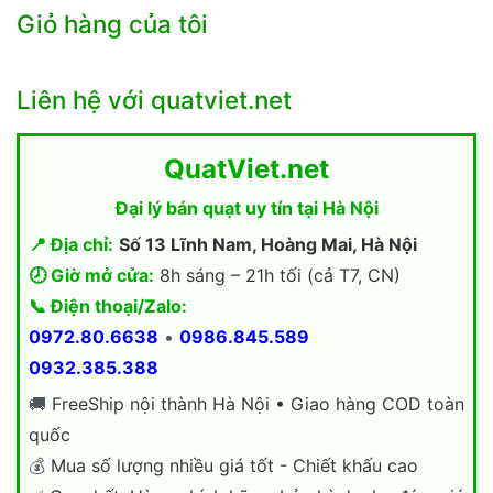
Giỏ hàng của tôi
Liên hệ với quatviet.net
QuatViet.net
Đại lý bán quạt uy tín tại Hà Nội
📍 Địa chỉ:
Số 13 Lĩnh Nam, Hoàng Mai, Hà Nội
🕗 Giờ mở cửa:
8h sáng – 21h tối (cả T7, CN)
📞 Điện thoại/Zalo:
0972.80.6638
•
0986.845.589
0932.385.388
🚚
FreeShip nội thành Hà Nội • Giao hàng COD toàn
quốc
💰
Mua số lượng nhiều giá tốt - Chiết khấu cao