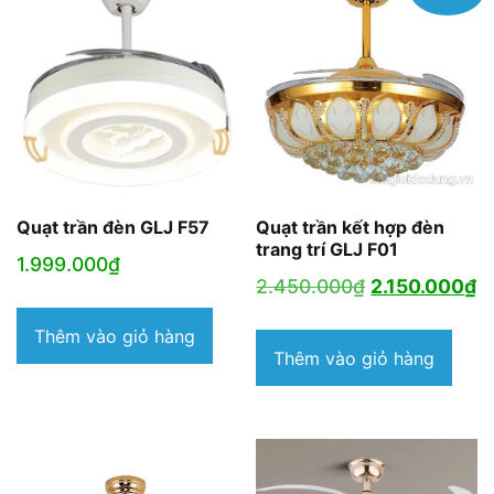
Quạt trần đèn GLJ F57
Quạt trần kết hợp đèn
trang trí GLJ F01
1.999.000
₫
Giá
G
2.450.000
₫
2.150.000
₫
gốc
h
Thêm vào giỏ hàng
là:
tạ
Thêm vào giỏ hàng
2.450.000₫.
là
2