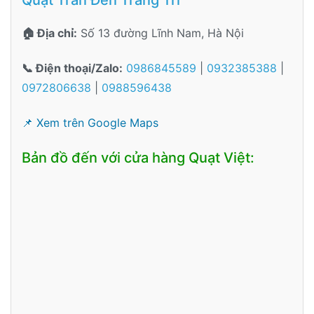
🏠 Địa chỉ:
Số 13 đường Lĩnh Nam, Hà Nội
📞 Điện thoại/Zalo:
0986845589
|
0932385388
|
0972806638
|
0988596438
📌 Xem trên Google Maps
Bản đồ đến với cửa hàng Quạt Việt: