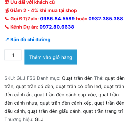
🎁 Ưu đãi với khách cũ
💰 Giảm 2 - 4% khi mua tại shop
📞 Gọi ĐT/Zalo:
0986.84.5589
hoặc
0932.385.388
📞 Kênh Dự án:
0972.80.6638
📍 Bản đồ chỉ đường
Quạt
Thêm vào giỏ hàng
trần
đèn
SKU:
GLJ F56
Danh mục:
Quạt trần đèn
Thẻ:
quạt đèn
GLJ
trần
,
quạt trần có đèn
,
quạt trần có đèn led
,
quạt trần
F56
đèn cánh ẩn
,
quạt trần đèn cánh cụp xòe
,
quạt trần
số
đèn cánh nhựa
,
quạt trần đèn cánh xếp
,
quạt trần đèn
lượng
dấu cánh
,
quạt trần đèn giấu cánh
,
quạt trần trang trí
Thương hiệu:
GLJ