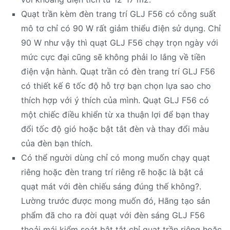
Quạt trần kèm đèn trang trí GLJ F56 có công suất
mô tơ chỉ có 90 W rất giảm thiểu điện sử dụng. Chỉ
90 W như vậy thì quạt GLJ F56 chạy trọn ngày với
mức cực đại cũng sẽ không phải lo lắng về tiền
điện vận hành. Quạt trần có đèn trang trí GLJ F56
có thiết kế 6 tốc độ hỗ trợ bạn chọn lựa sao cho
thích hợp với ý thích của mình. Quạt GLJ F56 có
một chiếc điều khiển từ xa thuận lợi để bạn thay
đổi tốc độ gió hoặc bật tắt đèn và thay đổi màu
của đèn bạn thích.
Có thể người dùng chỉ có mong muốn chạy quạt
riêng hoặc đèn trang trí riêng rẽ hoặc là bật cả
quạt mát với đèn chiếu sáng đúng thế không?.
Lường trước được mong muốn đó, Hãng tạo sản
phẩm đã cho ra đời quạt với đèn sáng GLJ F56
thoải mái kiểm soát bật tắt chỉ quạt trần riêng hoặc