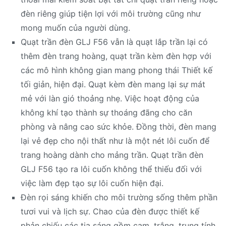
đèn riêng giúp tiện lợi với môi trường cũng như
mong muốn của người dùng.
Quạt trần đèn GLJ F56 vẫn là quạt lắp trần lại có
thêm đèn trang hoàng, quạt trần kèm đèn hợp với
các mô hình không gian mang phong thái Thiết kế
tối giản, hiện đại. Quạt kèm đèn mang lại sự mát
mẻ với làn gió thoảng nhẹ. Việc hoạt động của
không khí tạo thành sự thoáng đãng cho căn
phòng và nâng cao sức khỏe. Đồng thời, đèn mang
lại vẻ đẹp cho nội thất như là một nét lôi cuốn để
trang hoàng dành cho mảng trần. Quạt trần đèn
GLJ F56 tạo ra lôi cuốn không thể thiếu đối với
việc làm đẹp tạo sự lôi cuốn hiện đại.
Đèn rọi sáng khiến cho môi trường sống thêm phần
tươi vui và lịch sự. Chao của đèn được thiết kế
phản chiếu các tia sáng gồm cam, trắng, trung tính.