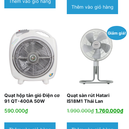
Thêm vào giỏ hàng
Thêm vào giỏ hàng
Giảm giá!
Quạt hộp tản gió Điện cơ
Quạt sàn rút Hatari
91 QT-400A 50W
IS18M1 Thái Lan
Giá
Gi
590.000
₫
1.990.000
₫
1.760.000
₫
gốc
hi
là:
tạ