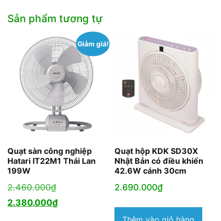
Sản phẩm tương tự
Giảm giá!
Quạt sàn công nghiệp
Quạt hộp KDK SD30X
Hatari IT22M1 Thái Lan
Nhật Bản có điều khiển
199W
42.6W cánh 30cm
Giá
2.460.000
₫
2.690.000
₫
gốc
Giá
2.380.000
₫
là:
hiện
Thêm vào giỏ hàng