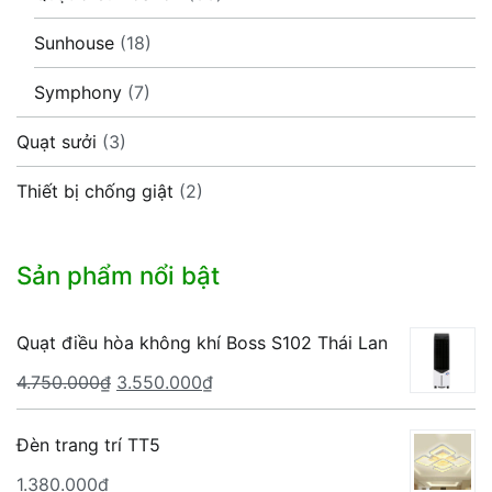
Sunhouse
(18)
Symphony
(7)
Quạt sưởi
(3)
Thiết bị chống giật
(2)
Sản phẩm nổi bật
Quạt điều hòa không khí Boss S102 Thái Lan
Giá
Giá
4.750.000
₫
3.550.000
₫
gốc
hiện
là:
tại
Đèn trang trí TT5
4.750.000₫.
là:
1.380.000
₫