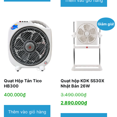
Thêm vào giỏ hàng
Giảm giá!
Quạt Hộp Tản Tico
Quạt hộp KDK SS30X
HB300
Nhật Bản 26W
Giá
400.000
₫
3.490.000
₫
gốc
Giá
2.890.000
₫
là:
hiện
Thêm vào giỏ hàng