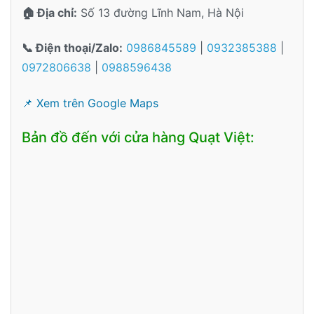
🏠 Địa chỉ:
Số 13 đường Lĩnh Nam, Hà Nội
📞 Điện thoại/Zalo:
0986845589
|
0932385388
|
0972806638
|
0988596438
📌 Xem trên Google Maps
Bản đồ đến với cửa hàng Quạt Việt: