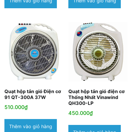
Thêm vào giỏ hàng
Thêm vào giỏ hàng
1.990.000₫.
là:
1.
Quạt hộp tản gió Điện cơ
Quạt hộp tản gió điện cơ
91 QT-300A 37W
Thống Nhất Vinawind
QH300-LP
510.000
₫
450.000
₫
Thêm vào giỏ hàng