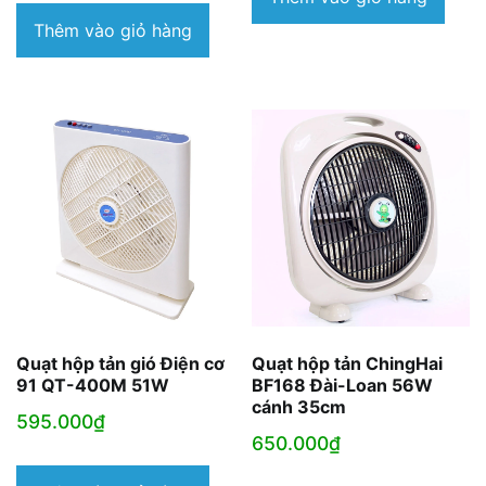
2.460.000₫.
tại
Thêm vào giỏ hàng
là:
2.380.000₫.
Quạt hộp tản gió Điện cơ
Quạt hộp tản ChingHai
91 QT-400M 51W
BF168 Đài-Loan 56W
cánh 35cm
595.000
₫
650.000
₫