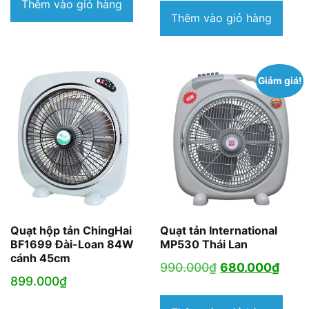
Thêm vào giỏ hàng
Thêm vào giỏ hàng
Giảm giá!
Quạt hộp tản ChingHai
Quạt tản International
BF1699 Đài-Loan 84W
MP530 Thái Lan
cánh 45cm
Giá
Giá
990.000
₫
680.000
₫
899.000
₫
gốc
hiện