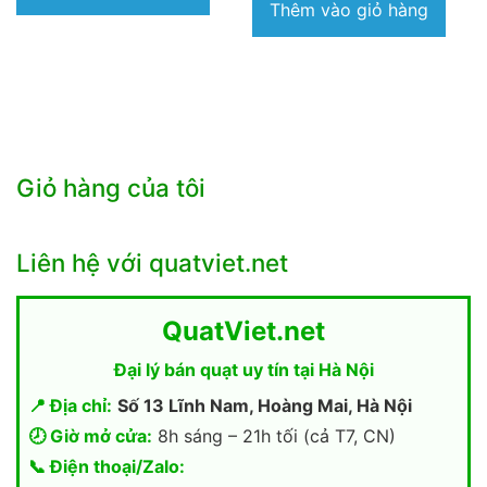
Thêm vào giỏ hàng
1.490.000₫.
là:
1.030.000₫.
Giỏ hàng của tôi
Liên hệ với quatviet.net
QuatViet.net
Đại lý bán quạt uy tín tại Hà Nội
📍 Địa chỉ:
Số 13 Lĩnh Nam, Hoàng Mai, Hà Nội
🕗 Giờ mở cửa:
8h sáng – 21h tối (cả T7, CN)
📞 Điện thoại/Zalo: