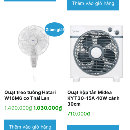
3.490.000₫.
tại
Thêm vào giỏ hàng
là:
2.890.000₫.
Giảm giá!
Quạt treo tường Hatari
Quạt hộp tản Midea
W16M6 cơ Thái Lan
KYT30-15A 40W cánh
30cm
Giá
Giá
1.490.000
₫
1.030.000
₫
710.000
₫
gốc
hiện
là:
tại
Thêm vào giỏ hàng