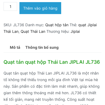
Quạt
Thêm vào giỏ hàng
tản
quạt
SKU:
JL736
Danh mục:
Quạt hộp tản
Thẻ:
quạt Jiplai
hộp
Thái Lan
,
Quạt Thái Lan
Thương hiệu:
Jiplai
Thái
Lan
JIPLAI
Mô tả
Thông tin bổ sung
JL736
số
Quạt tản quạt hộp Thái Lan JIPLAI JL736
lượng
Quạt tản quạt hộp Thái Lan JIPLAI JL736 là một nhân
tố không thể thiếu trong mỗi gia đình Việt tại mùa hè
này. Sản phẩm có đặc tính làm mát nhanh, giúp không
gian thêm thông thoáng mát mẻ hơn. JL736 có thiết
kế tối giản, mang nét truyền thống. Công suất hoạt