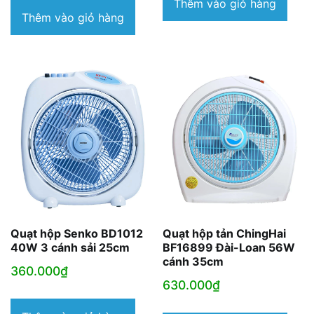
là:
tại
Thêm vào giỏ hàng
Thêm vào giỏ hàng
990.000₫.
là:
680.
Quạt hộp Senko BD1012
Quạt hộp tản ChingHai
40W 3 cánh sải 25cm
BF16899 Đài-Loan 56W
cánh 35cm
360.000
₫
630.000
₫