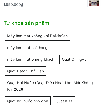
7.900.000₫.
là:
1.890.000
₫
5.080.000₫.
Từ khóa sản phẩm
Máy làm mát không khí DaikioSan
máy làm mát nhà hàng
máy làm mát phòng khách
Quạt ChingHai
Quạt Hatari Thái Lan
Quạt Hơi Nước (Quạt Điều Hòa) Làm Mát Không
Khí 2026
Quạt hơi nước nhỏ gọn
Quạt KDK