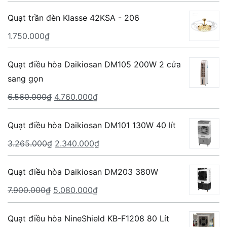
Quạt trần đèn Klasse 42KSA - 206
1.750.000
₫
Quạt điều hòa Daikiosan DM105 200W 2 cửa
sang gọn
Giá
Giá
6.560.000
₫
4.760.000
₫
gốc
hiện
là:
tại
Quạt điều hòa Daikiosan DM101 130W 40 lít
6.560.000₫.
là:
Giá
Giá
3.265.000
₫
2.340.000
₫
4.760.000₫.
gốc
hiện
là:
tại
Quạt điều hòa Daikiosan DM203 380W
3.265.000₫.
là:
Giá
Giá
7.900.000
₫
5.080.000
₫
2.340.000₫.
gốc
hiện
là:
tại
Quạt điều hòa NineShield KB-F1208 80 Lít