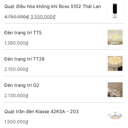
Quạt điều hòa không khí Boss S102 Thái Lan
Giá
Giá
4.750.000
₫
3.550.000
₫
gốc
hiện
là:
tại
Đèn trang trí TT5
4.750.000₫.
là:
1.380.000
₫
3.550.000₫.
Đèn trang trí TT26
2.150.000
₫
Đèn trang trí G2
2.130.000
₫
Quạt trần đèn Klasse 42KSA - 203
1.500.000
₫