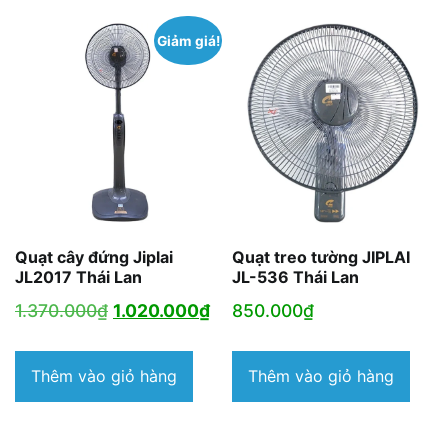
Giảm giá!
Quạt cây đứng Jiplai
Quạt treo tường JIPLAI
JL2017 Thái Lan
JL-536 Thái Lan
Giá
Giá
1.370.000
₫
1.020.000
₫
850.000
₫
gốc
hiện
là:
tại
Thêm vào giỏ hàng
Thêm vào giỏ hàng
1.370.000₫.
là:
1.020.000₫.