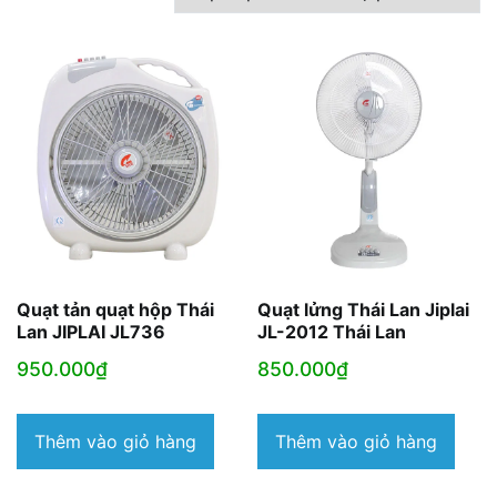
theo
mức
độ
phổ
biến
Quạt tản quạt hộp Thái
Quạt lửng Thái Lan Jiplai
Lan JIPLAI JL736
JL-2012 Thái Lan
950.000
₫
850.000
₫
Thêm vào giỏ hàng
Thêm vào giỏ hàng