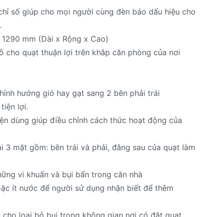
 chỉ số giúp cho mọi người cùng đèn báo dấu hiệu cho
.
x 1290 mm (Dài x Rộng x Cao)
ỗ cho quạt thuận lợi trên khắp căn phòng của nơi
hỉnh hướng gió hay gạt sang 2 bên phải trái
iện lợi.
iện dùng giúp điều chỉnh cách thức hoạt động của
i 3 mặt gồm: bên trái và phải, đằng sau của quạt làm
ững vi khuẩn và bụi bẩn trong căn nhà
ặc ít nước để người sử dụng nhận biết để thêm
n cho loại bỏ bụi trong không gian nơi có đặt quạt