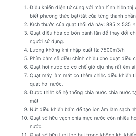
Điều khiển điện tử cùng với màn hình hiển thị
biết phương thức bật/tắt của từng thành phần
Kích thước của quạt thổi đá này: 885 x 535 
Quạt điều hòa có bốn bánh lăn để thay đổi ch
người sử dụng.
Lượng không khí nhập xuất là: 7500m3/h
Phím bấm sẽ điều chỉnh chiều cho quạt điều c
Quạt hơi nước có cơ chế gió dịu nhẹ rất êm ái t
Quạt máy làm mát có thêm chiếc điều khiển t
quạt hơi nước.
Được thiết kế hệ thống chia nước chia nước tạ
mát
Nút điều khiển bấm để tạo ion âm làm sạch nh
Quạt sở hữu vạch chia mực nước còn nhiều ho
nước.
Quạt sở hữu lưới lọc bụi trong không khí khiế