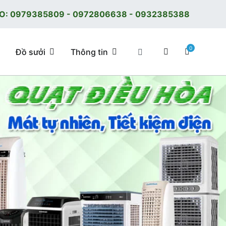
O:
0979385809
-
0972806638
-
0932385388
0
Đồ sưởi
Thông tin
 tốt, giá tốt, có F.reeShip tại Hà Nội