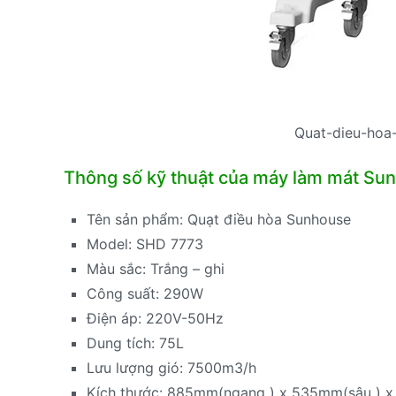
Quat-dieu-hoa
Thông số kỹ thuật của máy làm mát S
Tên sản phẩm: Quạt điều hòa Sunhouse
Model: SHD 7773
Màu sắc: Trắng – ghi
Công suất: 290W
Điện áp: 220V-50Hz
Dung tích: 75L
Lưu lượng gió: 7500m3/h
Kích thước: 885mm(ngang ) x 535mm(sâu ) x