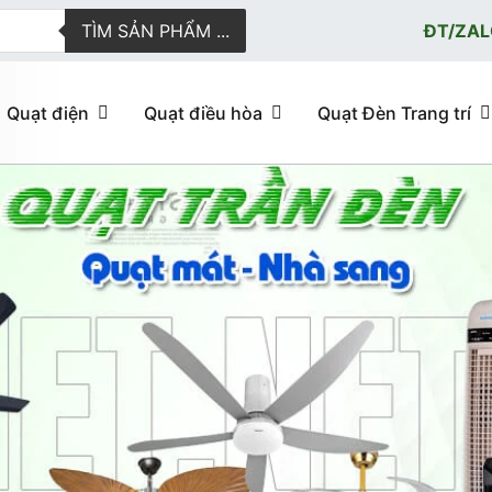
TÌM SẢN PHẨM ...
ĐT/ZAL
Quạt điện
Quạt điều hòa
Quạt Đèn Trang trí
ực tuyến giao hàng nhanh
u hòa, quạt trần đèn trang trí, đèn trang trí chính Hãng, loại