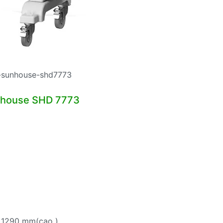
-sunhouse-shd7773
unhouse SHD 7773
 1290 mm(cao )