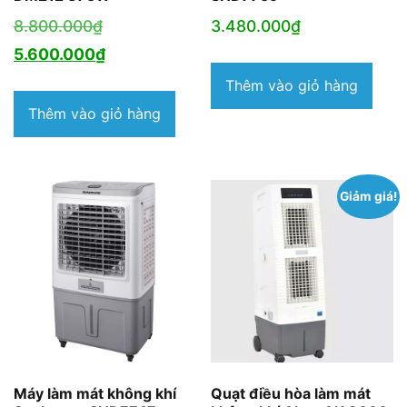
Giá
8.800.000
₫
3.480.000
₫
gốc
Giá
5.600.000
₫
là:
hiện
Thêm vào giỏ hàng
8.800.000₫.
tại
Thêm vào giỏ hàng
là:
5.600.000₫.
Giảm giá!
Máy làm mát không khí
Quạt điều hòa làm mát