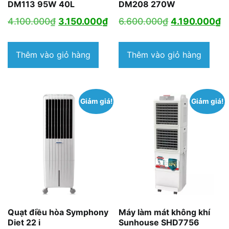
DM113 95W 40L
DM208 270W
Giá
Giá
Giá
G
4.100.000
₫
3.150.000
₫
6.600.000
₫
4.190.000
₫
gốc
hiện
gốc
h
là:
tại
là:
tạ
Thêm vào giỏ hàng
Thêm vào giỏ hàng
4.100.000₫.
là:
6.600.000₫.
là
3.150.000₫.
4
Giảm giá!
Giảm giá!
Quạt điều hòa Symphony
Máy làm mát không khí
Diet 22 i
Sunhouse SHD7756