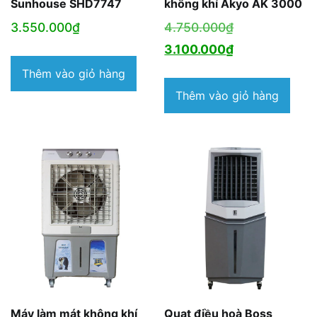
Sunhouse SHD7747
không khí Akyo AK 3000
Giá
3.550.000
₫
4.750.000
₫
gốc
Giá
3.100.000
₫
là:
hiện
Thêm vào giỏ hàng
4.750.000₫.
tại
Thêm vào giỏ hàng
là:
3.100.000₫.
Máy làm mát không khí
Quạt điều hoà Boss