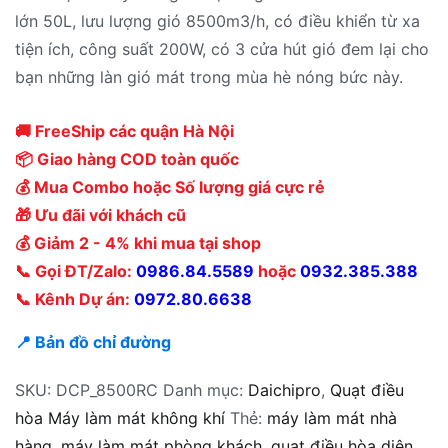
lớn 50L, lưu lượng gió 8500m3/h, có điều khiển từ xa
tiện ích, công suất 200W, có 3 cửa hút gió đem lại cho
bạn những làn gió mát trong mùa hè nóng bức này.
🚚 FreeShip các quận Hà Nội
📦 Giao hàng COD toàn quốc
💰 Mua Combo hoặc Số lượng giá cực rẻ
🎁 Ưu đãi với khách cũ
💰 Giảm 2 - 4% khi mua tại shop
📞 Gọi ĐT/Zalo:
0986.84.5589
hoặc
0932.385.388
📞 Kênh Dự án:
0972.80.6638
📍 Bản đồ chỉ đường
SKU:
DCP_8500RC
Danh mục:
Daichipro
,
Quạt điều
hòa Máy làm mát không khí
Thẻ:
máy làm mát nhà
hàng
,
máy làm mát phòng khách
,
quạt điều hòa diện