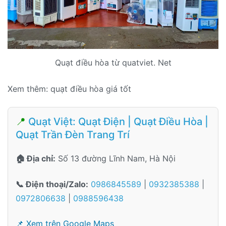
Quạt điều hòa từ quatviet. Net
Xem thêm: quạt điều hòa giá tốt
📍
Quạt Việt: Quạt Điện | Quạt Điều Hòa |
Quạt Trần Đèn Trang Trí
🏠 Địa chỉ:
Số 13 đường Lĩnh Nam, Hà Nội
📞 Điện thoại/Zalo:
0986845589
|
0932385388
|
0972806638
|
0988596438
📌 Xem trên Google Maps