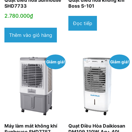
Quạt điều hòa Sunhouse
Quạt điều hòa không khí
SHD7733
Boss S-101
2.780.000
₫
Đọc tiếp
Thêm vào giỏ hàng
Giảm giá!
Giảm giá!
Máy làm mát không khí
Quạt Điều Hòa Daikiosan
Sunhouse SHD7757
DM109 110W Ag+ 40L