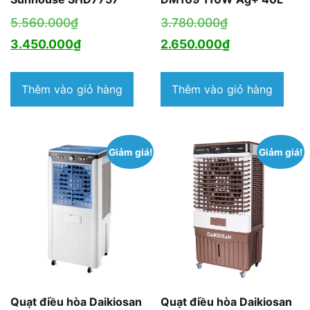
Giá
Giá
5.560.000
₫
3.780.000
₫
gốc
Giá
gốc
Giá
3.450.000
₫
2.650.000
₫
là:
hiện
là:
hiện
5.560.000₫.
tại
3.780.000₫.
tại
Thêm vào giỏ hàng
Thêm vào giỏ hàng
là:
là:
3.450.000₫.
2.650.000₫.
Giảm giá!
Giảm giá!
Quạt điều hòa Daikiosan
Quạt điều hòa Daikiosan