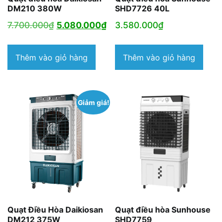
DM210 380W
SHD7726 40L
Giá
Giá
7.700.000
₫
5.080.000
₫
3.580.000
₫
gốc
hiện
là:
tại
Thêm vào giỏ hàng
Thêm vào giỏ hàng
7.700.000₫.
là:
5.080.000₫.
Giảm giá!
Quạt Điều Hòa Daikiosan
Quạt điều hòa Sunhouse
DM212 375W
SHD7759