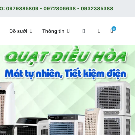
O:
0979385809
-
0972806638
-
0932385388
0
Đồ sưởi
Thông tin
 tốt, giá tốt, có F.reeShip tại Hà Nội