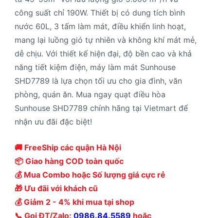
công suất chỉ 190W. Thiết bị có dung tích bình
nước 60L, 3 tấm làm mát, điều khiển linh hoạt,
mang lại luồng gió tự nhiên và không khí mát mẻ,
dễ chịu. Với thiết kế hiện đại, độ bền cao và khả
năng tiết kiệm điện, máy làm mát Sunhouse
SHD7789 là lựa chọn tối ưu cho gia đình, văn
phòng, quán ăn. Mua ngay quạt điều hòa
Sunhouse SHD7789 chính hãng tại Vietmart để
nhận ưu đãi đặc biệt!
🚚 FreeShip các quận Hà Nội
📦 Giao hàng COD toàn quốc
💰 Mua Combo hoặc Số lượng giá cực rẻ
🎁 Ưu đãi với khách cũ
💰 Giảm 2 - 4% khi mua tại shop
📞 Gọi ĐT/Zalo:
0986.84.5589
hoặc