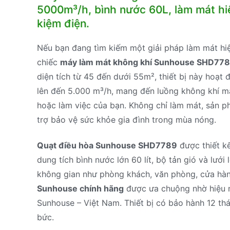
5000m³/h, bình nước 60L, làm mát hi
kiệm điện.
Nếu bạn đang tìm kiếm một giải pháp làm mát hiệu
chiếc
máy làm mát không khí Sunhouse SHD77
diện tích từ 45 đến dưới 55m², thiết bị này hoạ
lên đến 5.000 m³/h, mang đến luồng không khí má
hoặc làm việc của bạn. Không chỉ làm mát, sản ph
trợ bảo vệ sức khỏe gia đình trong mùa nóng.
Quạt điều hòa Sunhouse SHD7789
được thiết kế
dung tích bình nước lớn 60 lít, bộ tản gió và lưới
không gian như phòng khách, văn phòng, cửa hà
Sunhouse chính hãng
được ưa chuộng nhờ hiệu nă
Sunhouse – Việt Nam. Thiết bị có bảo hành 12 thá
bức.