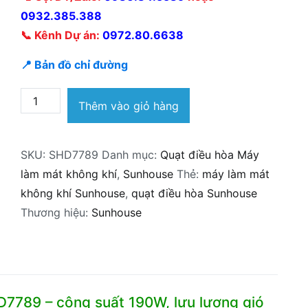
0932.385.388
📞 Kênh Dự án:
0972.80.6638
📍 Bản đồ chỉ đường
Máy
Thêm vào giỏ hàng
làm
mát
SKU:
SHD7789
Danh mục:
Quạt điều hòa Máy
không
làm mát không khí
,
Sunhouse
Thẻ:
máy làm mát
khí
không khí Sunhouse
,
quạt điều hòa Sunhouse
Sunhouse
Thương hiệu:
Sunhouse
SHD7789
190W
số
lượng
7789 – công suất 190W, lưu lượng gió