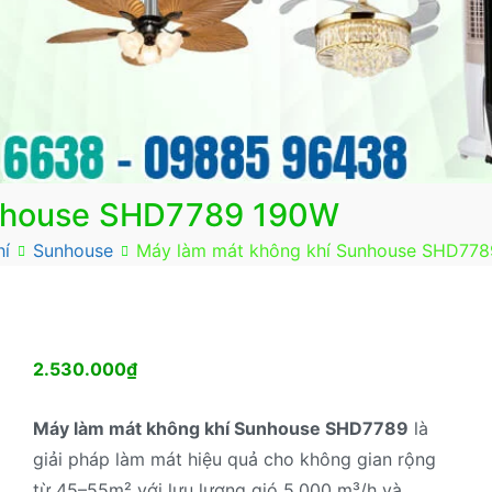
unhouse SHD7789 190W
hí
Sunhouse
Máy làm mát không khí Sunhouse SHD77
2.530.000
₫
Máy làm mát không khí Sunhouse SHD7789
là
giải pháp làm mát hiệu quả cho không gian rộng
từ 45–55m² với lưu lượng gió 5.000 m³/h và