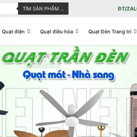
TÌM SẢN PHẨM ...
ĐT/ZAL
Quạt điện
Quạt điều hòa
Quạt Đèn Trang trí
ực tuyến giao hàng nhanh
u hòa, quạt trần đèn trang trí, đèn trang trí chính Hãng, loại