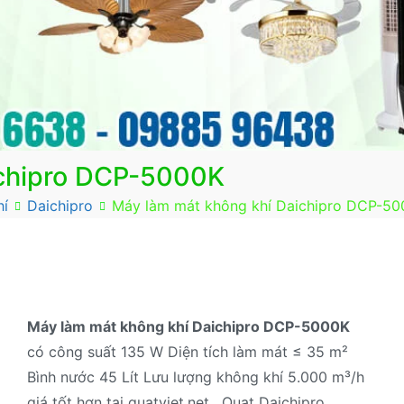
ichipro DCP-5000K
hí
Daichipro
Máy làm mát không khí Daichipro DCP-5
Máy làm mát không khí Daichipro DCP-5000K
có công suất 135 W Diện tích làm mát ≤ 35 m²
Bình nước 45 Lít Lưu lượng không khí 5.000 m³/h
giá tốt hơn tại quatviet.net . Quạt Daichipro