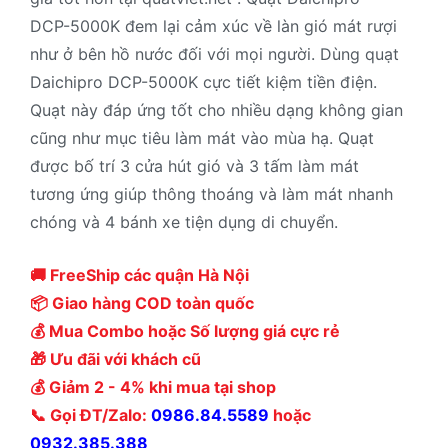
DCP-5000K đem lại cảm xúc về làn gió mát rượi
như ở bên hồ nước đối với mọi người. Dùng quạt
Daichipro DCP-5000K cực tiết kiệm tiền điện.
Quạt này đáp ứng tốt cho nhiều dạng không gian
cũng như mục tiêu làm mát vào mùa hạ. Quạt
được bố trí 3 cửa hút gió và 3 tấm làm mát
tương ứng giúp thông thoáng và làm mát nhanh
chóng và 4 bánh xe tiện dụng di chuyển.
🚚 FreeShip các quận Hà Nội
📦 Giao hàng COD toàn quốc
💰 Mua Combo hoặc Số lượng giá cực rẻ
🎁 Ưu đãi với khách cũ
💰 Giảm 2 - 4% khi mua tại shop
📞 Gọi ĐT/Zalo:
0986.84.5589
hoặc
0932.385.388