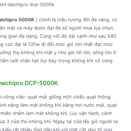
khí daichipro dcp-5000k
aichipro 5000K
) chính là mẫu tương đối đa năng, có
cần mát và máy được đại đa số người mua lựa chọn.
ông gian đa dạng. Cùng với độ dài cạnh như sau 540
g cực đại là 135w đi đôi mức gió lớn nhất đạt mức
hưởng thụ không khí mát y như gió hồ lớn, sông lớn ở
tấm lưới chặn hạt bụi bay trong không khí vô cùng
 Daichipro DCP-5000K
i công việc: quạt mát giống một chiếc quạt thông
ính năng làm mát không khí bằng hơi nước mát, quạt
nhiên nhằm làm mát không khí. Lúc vận hành, cánh
ua 3 cửa thu không khí. Ngay tại cửa lấy gió người ta
kiểu rất nhiều ống dẫn khí với mặt cắt như tổ ong.