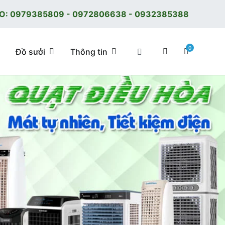
O:
0979385809
-
0972806638
-
0932385388
0
Đồ sưởi
Thông tin
 tốt, giá tốt, có F.reeShip tại Hà Nội