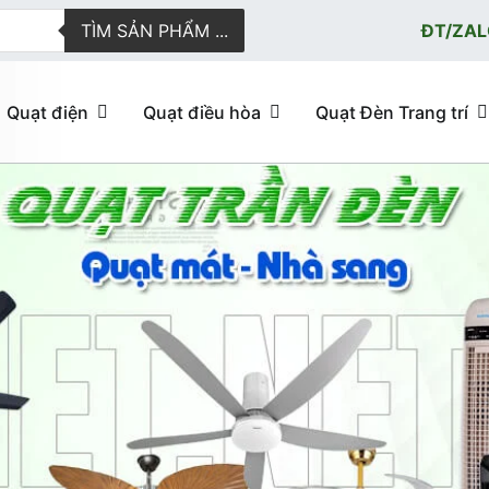
TÌM SẢN PHẨM ...
ĐT/ZAL
Quạt điện
Quạt điều hòa
Quạt Đèn Trang trí
ực tuyến giao hàng nhanh
u hòa, quạt trần đèn trang trí, đèn trang trí chính Hãng, loại