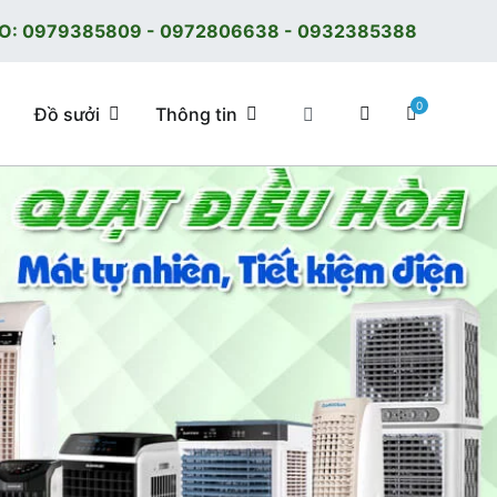
O:
0979385809
-
0972806638
-
0932385388
0
Đồ sưởi
Thông tin
 tốt, giá tốt, có F.reeShip tại Hà Nội