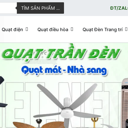
TÌM SẢN PHẨM ...
ĐT/ZAL
Quạt điện
Quạt điều hòa
Quạt Đèn Trang trí
ực tuyến giao hàng nhanh
u hòa, quạt trần đèn trang trí, đèn trang trí chính Hãng, loại