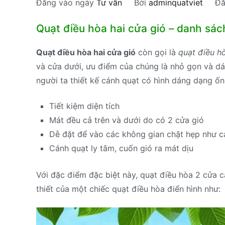
Đăng vào ngày
Tư vấn
Bởi
adminquatviet
Đă
Quạt điều hòa hai cửa gió – danh sác
Quạt điều hòa hai cửa gió
còn gọi là
quạt điều h
và cửa dưới, ưu điểm của chúng là nhỏ gọn và dá
người ta thiết kế cánh quạt có hình dáng dạng ốn
Tiết kiệm diện tích
Mát đều cả trên và dưới do có 2 cửa gió
Dễ đặt để vào các không gian chật hẹp như cá
Cánh quạt ly tâm, cuốn gió ra mát dịu
Với đặc điểm đặc biệt này, quạt điều hòa 2 cửa 
thiết của một chiếc quạt điều hòa điển hình như: