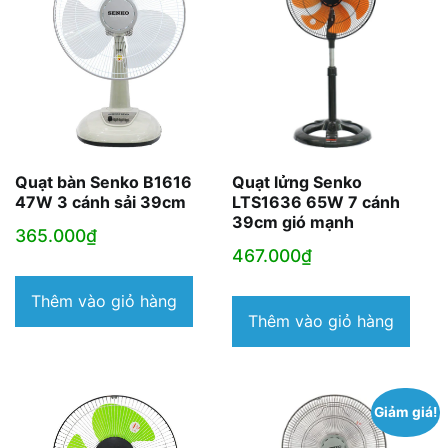
Quạt bàn Senko B1616
Quạt lửng Senko
47W 3 cánh sải 39cm
LTS1636 65W 7 cánh
39cm gió mạnh
365.000
₫
467.000
₫
Thêm vào giỏ hàng
Thêm vào giỏ hàng
Giảm giá!