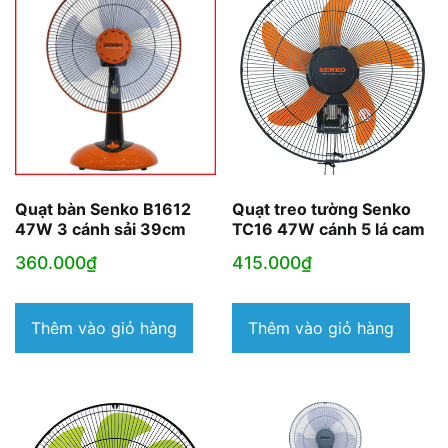
Quạt bàn Senko B1612
Quạt treo tường Senko
47W 3 cánh sải 39cm
TC16 47W cánh 5 lá cam
360.000
₫
415.000
₫
Thêm vào giỏ hàng
Thêm vào giỏ hàng