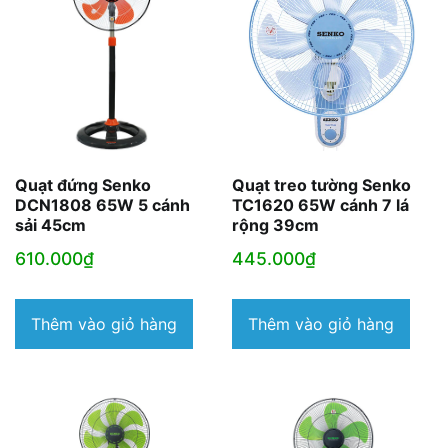
Quạt đứng Senko
Quạt treo tường Senko
DCN1808 65W 5 cánh
TC1620 65W cánh 7 lá
sải 45cm
rộng 39cm
610.000
₫
445.000
₫
Thêm vào giỏ hàng
Thêm vào giỏ hàng