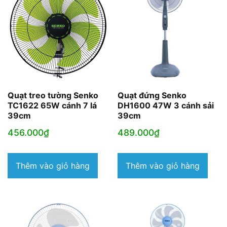
Quạt treo tường Senko
Quạt đứng Senko
TC1622 65W cánh 7 lá
DH1600 47W 3 cánh sải
39cm
39cm
456.000
₫
489.000
₫
Thêm vào giỏ hàng
Thêm vào giỏ hàng