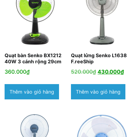
Quạt bàn Senko BX1212
Quạt lửng Senko L1638
40W 3 cánh rộng 29cm
F.reeShip
Giá
Giá
360.000
₫
520.000
₫
430.000
₫
gốc
hiện
là:
tại
Thêm vào giỏ hàng
Thêm vào giỏ hàng
520.000₫.
là:
430.