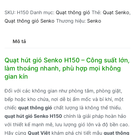
gió
SKU:
H150
Danh mục:
Quạt thông gió
Thẻ:
Quạt Senko
,
Senko
Quạt thông gió Senko
Thương hiệu:
Senko
H150
30W
số
Mô tả
lượng
Quạt hút gió Senko H150 – Công suất lớn,
làm thoáng nhanh, phù hợp mọi không
gian kín
Đối với các không gian như phòng tắm, phòng giặt,
bếp hoặc kho chứa, nơi dễ bị ẩm mốc và bí khí, một
chiếc
quạt thông gió
chất lượng là không thể thiếu.
quạt hút gió Senko H150
chính là giải pháp hoàn hảo
với thiết kế mạnh mẽ, lưu lượng gió lớn và độ bền cao.
Hãy cùng
Quạt Việt
khám phá chi tiết mẫu
quạt thông