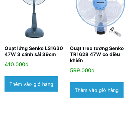
Quạt lửng Senko LS1630
Quạt treo tường Senko
47W 3 cánh sải 39cm
TR1628 47W có điều
khiển
410.000
₫
599.000
₫
Thêm vào giỏ hàng
Thêm vào giỏ hàng