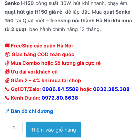
Senko H150
công suất 30W, hút khí nhanh, chạy êm.
quạt hút gió H150 giá rẻ
, dễ lắp đặt. Mua
quạt Senko
150
tại Quạt Việt –
freeship nội thành Hà Nội khi mua
từ 2 quạt
, bảo hành chính hãng 12 tháng.
🚚 FreeShip các quận Hà Nội
📦 Giao hàng COD toàn quốc
💰 Mua Combo hoặc Số lượng giá cực rẻ
🎁 Ưu đãi với khách cũ
💰 Giảm 2 - 4% khi mua tại shop
📞 Gọi ĐT/Zalo:
0986.84.5589
hoặc
0932.385.388
📞 Kênh Dự án:
0972.80.6638
📍 Bản đồ chỉ đường
Quạt
Thêm vào giỏ hàng
hút