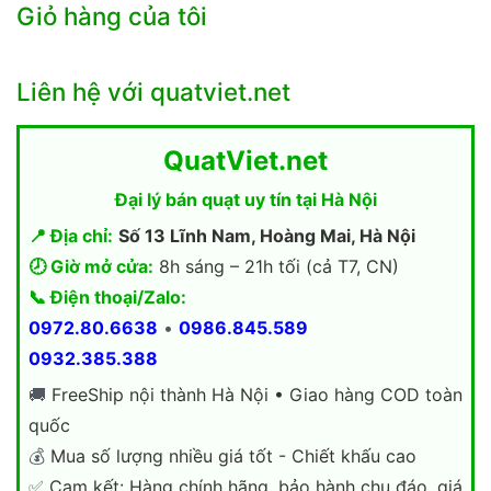
Giỏ hàng của tôi
Liên hệ với quatviet.net
QuatViet.net
Đại lý bán quạt uy tín tại Hà Nội
📍 Địa chỉ:
Số 13 Lĩnh Nam, Hoàng Mai, Hà Nội
🕗 Giờ mở cửa:
8h sáng – 21h tối (cả T7, CN)
📞 Điện thoại/Zalo:
0972.80.6638
•
0986.845.589
0932.385.388
🚚
FreeShip nội thành Hà Nội • Giao hàng COD toàn
quốc
💰
Mua số lượng nhiều giá tốt - Chiết khấu cao
✅
Cam kết: Hàng chính hãng, bảo hành chu đáo, giá