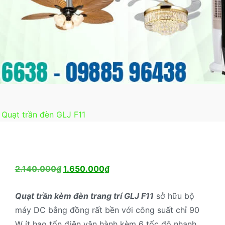
Quạt trần đèn GLJ F11
Giá
Giá
2.140.000
₫
1.650.000
₫
gốc
hiện
Quạt trần kèm đèn trang trí GLJ F11
sở hữu bộ
là:
tại
máy DC bằng đồng rất bền với công suất chỉ 90
2.140.000₫.
là:
W ít hao tổn điện vận hành kèm 6 tốc độ nhanh
1.650.000₫.