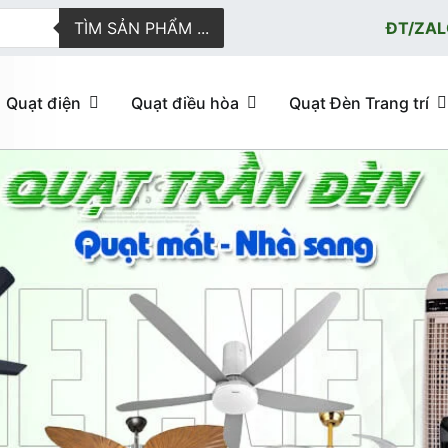
TÌM SẢN PHẨM ...
ĐT/ZAL
Quạt điện
Quạt điều hòa
Quạt Đèn Trang trí
ực tuyến giao hàng nhanh
u hòa, quạt trần đèn trang trí, đèn trang trí chính Hãng, loại