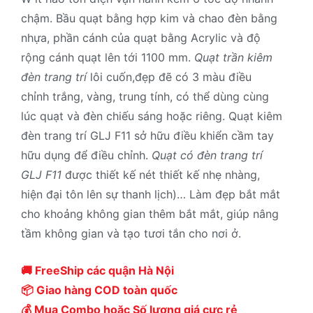
chậm. Bầu quạt bằng hợp kim và chao đèn bằng
nhựa, phần cánh của quạt bằng Acrylic và độ
rộng cánh quạt lên tới 1100 mm.
Quạt trần kiêm
đèn trang trí
lôi cuốn,đẹp đẽ có 3 màu điều
chỉnh trắng, vàng, trung tính, có thể dùng cùng
lúc quạt và đèn chiếu sáng hoặc riêng. Quạt kiêm
đèn trang trí GLJ F11 sở hữu điều khiển cầm tay
hữu dụng để điều chỉnh.
Quạt có đèn trang trí
GLJ F11
được thiết kế nét thiết kế nhẹ nhàng,
hiện đại tôn lên sự thanh lịch)… Làm đẹp bắt mắt
cho khoảng không gian thêm bắt mắt, giúp nâng
tầm không gian và tạo tươi tắn cho nơi ở.
🚚 FreeShip các quận Hà Nội
📦 Giao hàng COD toàn quốc
💰 Mua Combo hoặc Số lượng giá cực rẻ