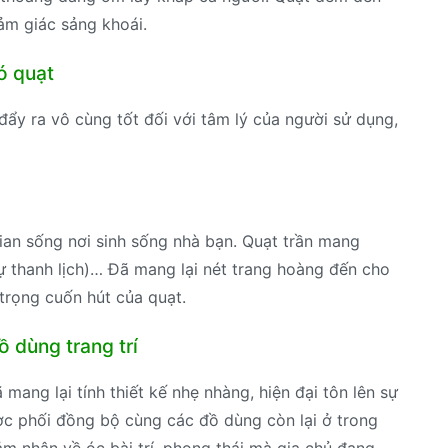
ảm giác sảng khoái.
ó quạt
ẩy ra vô cùng tốt đối với tâm lý của người sử dụng,
ian sống nơi sinh sống nhà bạn. Quạt trần mang
sự thanh lịch)… Đã mang lại nét trang hoàng đến cho
trọng cuốn hút của quạt.
ồ dùng trang trí
mang lại tính thiết kế nhẹ nhàng, hiện đại tôn lên sự
ược phối đồng bộ cùng các đồ dùng còn lại ở trong
m nhận về óc bài trí, phong thái mà gia chủ đang