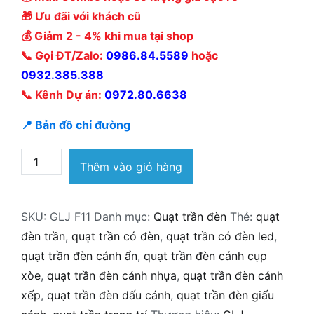
🎁 Ưu đãi với khách cũ
💰 Giảm 2 - 4% khi mua tại shop
📞 Gọi ĐT/Zalo:
0986.84.5589
hoặc
0932.385.388
📞 Kênh Dự án:
0972.80.6638
📍 Bản đồ chỉ đường
Quạt
Thêm vào giỏ hàng
trần
đèn
SKU:
GLJ F11
Danh mục:
Quạt trần đèn
Thẻ:
quạt
GLJ
đèn trần
,
quạt trần có đèn
,
quạt trần có đèn led
,
F11
quạt trần đèn cánh ẩn
,
quạt trần đèn cánh cụp
số
xòe
,
quạt trần đèn cánh nhựa
,
quạt trần đèn cánh
lượng
xếp
,
quạt trần đèn dấu cánh
,
quạt trần đèn giấu