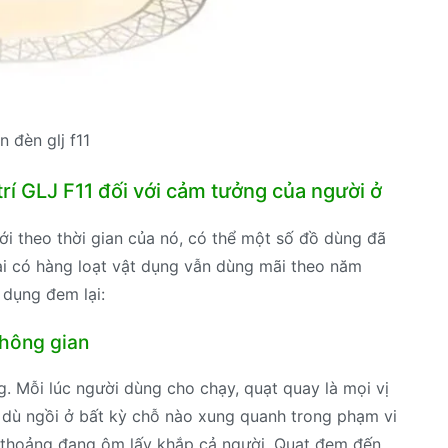
n đèn glj f11
trí GLJ F11 đối với cảm tưởng của người ở
ới theo thời gian của nó, có thể một số đồ dùng đã
i có hàng loạt vật dụng vẫn dùng mãi theo năm
 dụng đem lại:
hông gian
g. Mỗi lúc người dùng cho chạy, quạt quay là mọi vị
 dù ngồi ở bất kỳ chỗ nào xung quanh trong phạm vi
g thoảng đang ôm lấy khắp cả người. Quạt đem đến