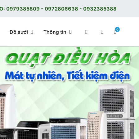
O:
0979385809
-
0972806638
-
0932385388
0
Đồ sưởi
Thông tin
 tốt, giá tốt, có F.reeShip tại Hà Nội