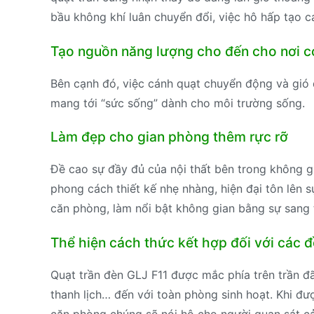
bầu không khí luân chuyển đổi, việc hô hấp tạo c
Tạo nguồn năng lượng cho đến cho nơi c
Bên cạnh đó, việc cánh quạt chuyển động và gió đ
mang tới “sức sống” dành cho môi trường sống.
Làm đẹp cho gian phòng thêm rực rỡ
Đề cao sự đầy đủ của nội thất bên trong không g
phong cách thiết kế nhẹ nhàng, hiện đại tôn lên 
căn phòng, làm nổi bật không gian bằng sự sang 
Thể hiện cách thức kết hợp đối với các đ
Quạt trần đèn GLJ F11 được mắc phía trên trần đã 
thanh lịch… đến với toàn phòng sinh hoạt. Khi đ
căn phòng chúng sẽ nói hộ cho người quan sát cả