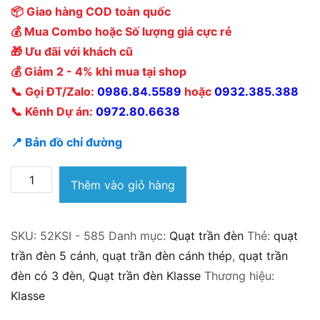
📦 Giao hàng COD toàn quốc
💰 Mua Combo hoặc Số lượng giá cực rẻ
🎁 Ưu đãi với khách cũ
💰 Giảm 2 - 4% khi mua tại shop
📞 Gọi ĐT/Zalo:
0986.84.5589
hoặc
0932.385.388
📞 Kênh Dự án:
0972.80.6638
📍 Bản đồ chỉ đường
Quạt
Thêm vào giỏ hàng
trần
đèn
SKU:
52KSI - 585
Danh mục:
Quạt trần đèn
Thẻ:
quạt
Klasse
trần đèn 5 cánh
,
quạt trần đèn cánh thép
,
quạt trần
52KSI
đèn có 3 đèn
,
Quạt trần đèn Klasse
Thương hiệu:
-
Klasse
585
số