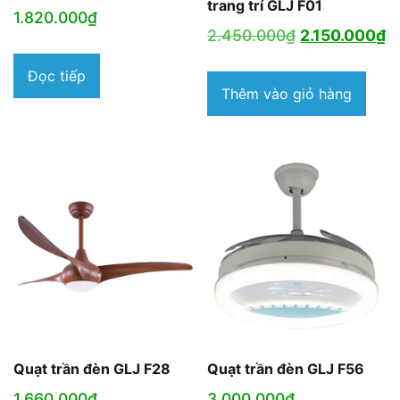
trang trí GLJ F01
1.820.000
₫
Giá
G
2.450.000
₫
2.150.000
₫
gốc
h
Đọc tiếp
là:
tạ
Thêm vào giỏ hàng
2.450.000₫.
là
2
Quạt trần đèn GLJ F28
Quạt trần đèn GLJ F56
1.660.000
₫
3.000.000
₫