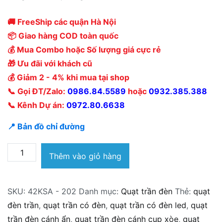
🚚 FreeShip các quận Hà Nội
📦 Giao hàng COD toàn quốc
💰 Mua Combo hoặc Số lượng giá cực rẻ
🎁 Ưu đãi với khách cũ
💰 Giảm 2 - 4% khi mua tại shop
📞 Gọi ĐT/Zalo:
0986.84.5589
hoặc
0932.385.388
📞 Kênh Dự án:
0972.80.6638
📍 Bản đồ chỉ đường
Quạt
Thêm vào giỏ hàng
trần
đèn
SKU:
42KSA - 202
Danh mục:
Quạt trần đèn
Thẻ:
quạt
Klasse
đèn trần
,
quạt trần có đèn
,
quạt trần có đèn led
,
quạt
42KSA
trần đèn cánh ẩn
,
quạt trần đèn cánh cụp xòe
,
quạt
-