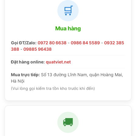
🛒
Mua hàng
Gọi ĐT/Zalo:
0972 80 6638
-
0986 84 5589
-
0932 385
388
-
09885 96438
Đặt hàng online:
quatviet.net
Mua trực tiếp:
Số 13 đường Lĩnh Nam, quận Hoàng Mai,
Hà Nội
(Vui lòng gọi kiểm tra tồn kho trước khi đến)
🚚