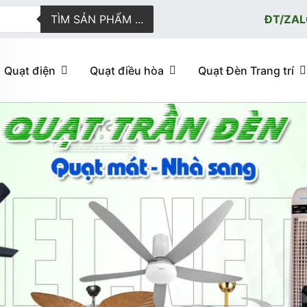
TÌM SẢN PHẨM ...
ĐT/ZAL
Quạt điện
Quạt điều hòa
Quạt Đèn Trang trí
ực tuyến giao hàng nhanh
u hòa, quạt trần đèn trang trí, đèn trang trí chính Hãng, loại