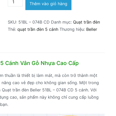
Quạt
Thêm vào giỏ hàng
trần
đèn
SKU:
51BL – 074B CD
Danh mục:
Quạt trần đèn
Beller
Thẻ:
quạt trần đèn 5 cánh
Thương hiệu:
Beller
51BL
–
074B
CD
5
D 5 Cánh Vân Gỗ Nhựa Cao Cấp
cánh
số
 thuần là thiết bị làm mát, mà còn trở thành một
lượng
iúp nâng cao vẻ đẹp cho không gian sống. Một trong
 Quạt trần đèn Beller 51BL – 074B CD 5 cánh. Với
ện dụng cao, sản phẩm này không chỉ cung cấp luồng
bạn.