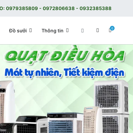
O:
0979385809
-
0972806638
-
0932385388
0
Đồ sưởi
Thông tin
 tốt, giá tốt, có F.reeShip tại Hà Nội