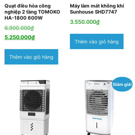
Quạt điều hòa công
Máy làm mát không khí
nghiệp 2 tầng TOMOKO
Sunhouse SHD7747
HA-1800 600W
3.550.000
₫
Giá
6.900.000
₫
gốc
Giá
5.250.000
₫
Thêm vào giỏ hàng
là:
hiện
6.900.000₫.
tại
Thêm vào giỏ hàng
là:
5.250.000₫.
Giảm giá!