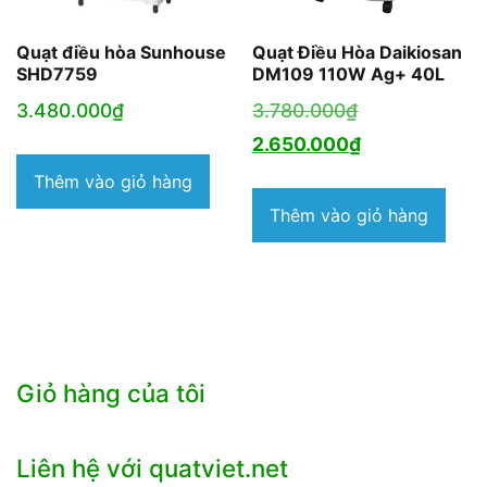
Quạt điều hòa Sunhouse
Quạt Điều Hòa Daikiosan
SHD7759
DM109 110W Ag+ 40L
Giá
3.480.000
₫
3.780.000
₫
gốc
Giá
2.650.000
₫
là:
hiện
Thêm vào giỏ hàng
3.780.000₫.
tại
Thêm vào giỏ hàng
là:
2.650.000₫.
Giỏ hàng của tôi
Liên hệ với quatviet.net