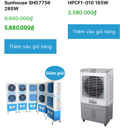
Sunhouse SHD7756
HPCF1-010 165W
280W
2.580.000
₫
Giá
6.650.000
₫
gốc
Giá
5.880.000
₫
Thêm vào giỏ hàng
là:
hiện
6.650.000₫.
tại
Thêm vào giỏ hàng
là:
5.880.000₫.
Giảm giá!