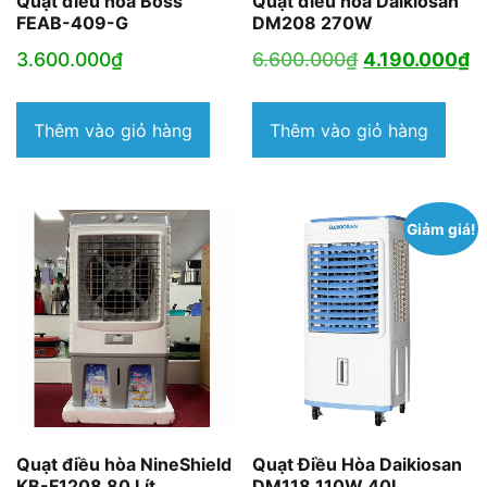
Quạt điều hoà Boss
Quạt điều hòa Daikiosan
FEAB-409-G
DM208 270W
Giá
G
3.600.000
₫
6.600.000
₫
4.190.000
₫
gốc
h
là:
tạ
Thêm vào giỏ hàng
Thêm vào giỏ hàng
6.600.000₫.
là
4
Giảm giá!
Quạt điều hòa NineShield
Quạt Điều Hòa Daikiosan
KB-F1208 80 Lít
DM118 110W 40L