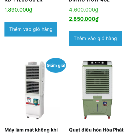
Giá
1.890.000
₫
4.600.000
₫
gốc
Giá
2.850.000
₫
là:
hiện
Thêm vào giỏ hàng
4.600.000₫.
tại
Thêm vào giỏ hàng
là:
2.850.000₫.
Giảm giá!
Máy làm mát không khí
Quạt điều hòa Hòa Phát