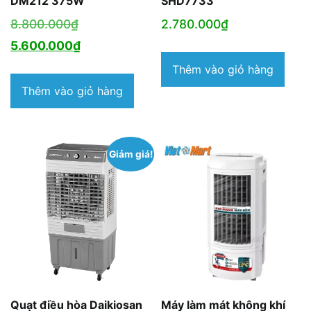
DM212 375W
SHD7733
Giá
8.800.000
₫
2.780.000
₫
gốc
Giá
5.600.000
₫
là:
hiện
Thêm vào giỏ hàng
8.800.000₫.
tại
Thêm vào giỏ hàng
là:
5.600.000₫.
Giảm giá!
Quạt điều hòa Daikiosan
Máy làm mát không khí