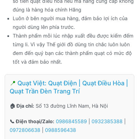
số tiền quạt điều hòa nếu mà hàng cung cấp không
đúng là hàng hóa chính Hãng
Luôn ở bên người mua hàng, đảm bảo lợi ích của
người dùng lên phía trước.
Thành phẩm mỗi lúc nhập xuất đều được kiểm đếm
từng li. Vì vậy Thế giới đồ dùng tin chắc luôn luôn
đem đến quý bạn các thành phẩm quạt có mức độ
tốt và đảm bảo nhất.
📍
Quạt Việt: Quạt Điện | Quạt Điều Hòa |
Quạt Trần Đèn Trang Trí
🏠 Địa chỉ:
Số 13 đường Lĩnh Nam, Hà Nội
📞 Điện thoại/Zalo:
0986845589
|
0932385388
|
0972806638
|
0988596438