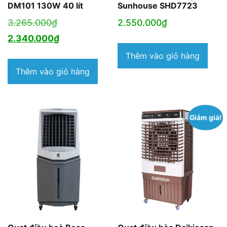
DM101 130W 40 lít
Sunhouse SHD7723
Giá
3.265.000
₫
2.550.000
₫
gốc
Giá
2.340.000
₫
là:
hiện
Thêm vào giỏ hàng
3.265.000₫.
tại
Thêm vào giỏ hàng
là:
2.340.000₫.
Giảm giá!